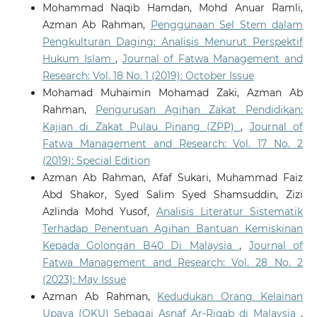
Mohammad Naqib Hamdan, Mohd Anuar Ramli,
Azman Ab Rahman,
Penggunaan Sel Stem dalam
Pengkulturan Daging: Analisis Menurut Perspektif
Hukum Islam
,
Journal of Fatwa Management and
Research: Vol. 18 No. 1 (2019): October Issue
Mohamad Muhaimin Mohamad Zaki, Azman Ab
Rahman,
Pengurusan Agihan Zakat Pendidikan:
Kajian di Zakat Pulau Pinang (ZPP)
,
Journal of
Fatwa Management and Research: Vol. 17 No. 2
(2019): Special Edition
Azman Ab Rahman, Afaf Sukari, Muhammad Faiz
Abd Shakor, Syed Salim Syed Shamsuddin, Zizi
Azlinda Mohd Yusof,
Analisis Literatur Sistematik
Terhadap Penentuan Agihan Bantuan Kemiskinan
Kepada Golongan B40 Di Malaysia
,
Journal of
Fatwa Management and Research: Vol. 28 No. 2
(2023): May Issue
Azman Ab Rahman,
Kedudukan Orang Kelainan
Upaya (OKU) Sebagai Asnaf Ar-Riqab di Malaysia
,