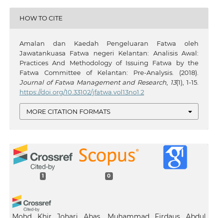
HOW TO CITE
Amalan dan Kaedah Pengeluaran Fatwa oleh
Jawatankuasa Fatwa negeri Kelantan: Analisis Awal:
Practices And Methodology of Issuing Fatwa by the
Fatwa Committee of Kelantan: Pre-Analysis. (2018).
Journal of Fatwa Management and Research
,
13
(1), 1-15.
https://doi.org/10.33102/jfatwa.vol13no1.2
MORE CITATION FORMATS
1
0
Mohd Khir Johari Abas, Muhammad Firdaus Abdul