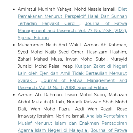
Amiratul Munirah Yahaya, Mohd Nasaie Ismail,
Diet
Pemakanan Menurut Perspektif Halal Dan Sunnah
Terhadap Penyakit Gerd
,
Journal of Fatwa
Management and Research: Vol. 27 No. 2-SE (2022):
Special Edition
Muhammad Najib Abd Wakil, Azman Ab Rahman,
Syed Mohd Najib Syed Omar, Hasnizam Hashim,
Zahari Mahad Musa, Irwan Mohd Subri, Mursyid
Junaidi Mohd Faisal Yeap,
Kutipan Zakat di Negeri
Lain oleh Ejen dan Amil Tidak Bertauliah Menurut
Syarak
,
Journal of Fatwa Management and
Research: Vol. 13 No. 1 (2018): Special Edition
Azman Ab. Rahman, Irwan Mohd Subri, Mahazan
Abdul Mutalib @ Taib, Nuradli Ridzwan Shah Mohd
Dali, Wan Mohd Fazrul Azdi Wan Razali, Rose
Irnawaty Ibrahim, Norlina Ismail,
Analisis Pentafsiran
Mualaf Menurut Islam dan Enakmen Pentadbiran
Agama Islam Negeri di Malaysia
,
Journal of Fatwa