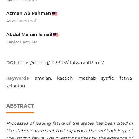
Azman Ab Rahman
Associates Prof
Abdul Manan Ismail
Senior Lecturer
DOI:
https://doi.org/10.33102/jfatwa.vol13no1.2
Keywords:
amalan, kaedah, mazhab syafie, fatwa,
kelantan
ABSTRACT
Processes of issuing fatwa of the states has been cited in
the state’s enactment that explained the methodology of
the issuing fatwa. The questions arises by the existence of