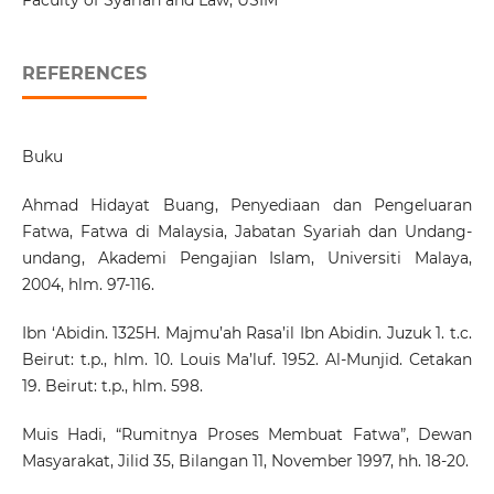
Faculty of Syariah and Law, USIM
REFERENCES
Buku
Ahmad Hidayat Buang, Penyediaan dan Pengeluaran
Fatwa, Fatwa di Malaysia, Jabatan Syariah dan Undang-
undang, Akademi Pengajian Islam, Universiti Malaya,
2004, hlm. 97-116.
Ibn ‘Abidin. 1325H. Majmu’ah Rasa’il Ibn Abidin. Juzuk 1. t.c.
Beirut: t.p., hlm. 10. Louis Ma’luf. 1952. Al-Munjid. Cetakan
19. Beirut: t.p., hlm. 598.
Muis Hadi, “Rumitnya Proses Membuat Fatwa”, Dewan
Masyarakat, Jilid 35, Bilangan 11, November 1997, hh. 18-20.