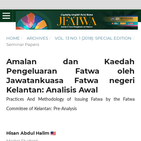
HOME
/
ARCHIVES
/
VOL. 13 NO. 1 (2018): SPECIAL EDITION
/
Seminar Papers
Amalan dan Kaedah
Pengeluaran Fatwa oleh
Jawatankuasa Fatwa negeri
Kelantan: Analisis Awal
Practices And Methodology of Issuing Fatwa by the Fatwa
Committee of Kelantan: Pre-Analysis
Hisan Abdul Halim
Master Student