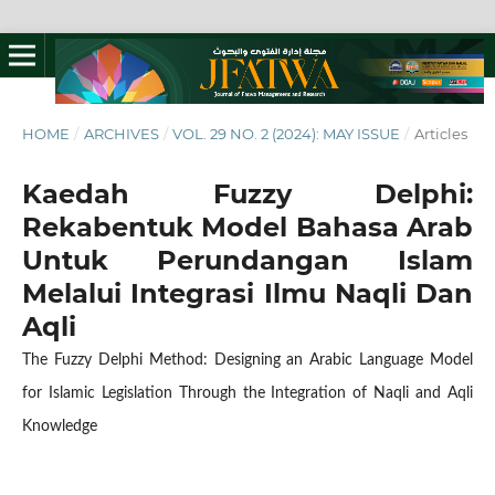
HOME
/
ARCHIVES
/
VOL. 29 NO. 2 (2024): MAY ISSUE
/
Articles
Kaedah Fuzzy Delphi:
Rekabentuk Model Bahasa Arab
Untuk Perundangan Islam
Melalui Integrasi Ilmu Naqli Dan
Aqli
The Fuzzy Delphi Method: Designing an Arabic Language Model
for Islamic Legislation Through the Integration of Naqli and Aqli
Knowledge