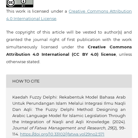
This work is licensed under a
Creative Commons Attribution
4.0 International License
.
The copyright of this article will be vested to author(s) and
granted the journal right of first publication with the work
simultaneously licensed under the
Creative Commons
Attribution 4.0 International (CC BY 4.0) license
, unless
otherwise stated.
HOW TO CITE
Kaedah Fuzzy Delphi: Rekabentuk Model Bahasa Arab
Untuk Perundangan Islam Melalui Integrasi Ilmu Naqli
Dan Aqli: The Fuzzy Delphi Method: Designing an
Arabic Language Model for Islamic Legislation Through
the Integration of Naqli and Aqli Knowledge. (2024).
Journal of Fatwa Management and Research
,
29
(2), 99-
114.
https://doi.org/10.33102/jfatwa.vol29no2.571