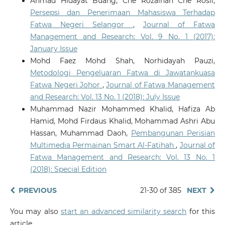
Ahmad Hidayat Buang, Che Rozaihan Che Rosli,
Persepsi dan Penerimaan Mahasiswa Terhadap
Fatwa Negeri Selangor
,
Journal of Fatwa
Management and Research: Vol. 9 No. 1 (2017):
January Issue
Mohd Faez Mohd Shah, Norhidayah Pauzi,
Metodologi Pengeluaran Fatwa di Jawatankuasa
Fatwa Negeri Johor
,
Journal of Fatwa Management
and Research: Vol. 13 No. 1 (2018): July Issue
Muhammad Nazir Mohammed Khalid, Hafiza Ab
Hamid, Mohd Firdaus Khalid, Mohammad Ashri Abu
Hassan, Muhammad Daoh,
Pembangunan Perisian
Multimedia Permainan Smart Al-Fatihah
,
Journal of
Fatwa Management and Research: Vol. 13 No. 1
(2018): Special Edition
PREVIOUS
21-30 of 385
NEXT
You may also
start an advanced similarity search
for this
article.