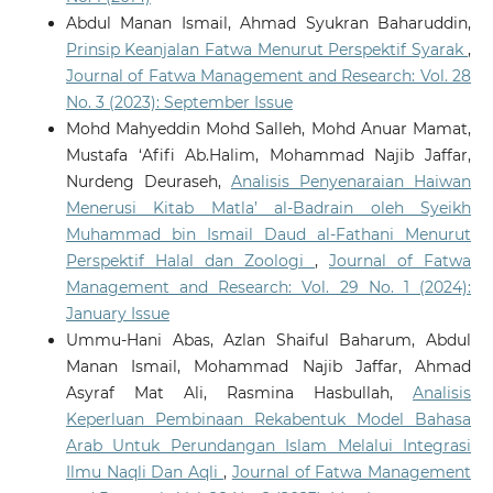
Abdul Manan Ismail, Ahmad Syukran Baharuddin,
Prinsip Keanjalan Fatwa Menurut Perspektif Syarak
,
Journal of Fatwa Management and Research: Vol. 28
No. 3 (2023): September Issue
Mohd Mahyeddin Mohd Salleh, Mohd Anuar Mamat,
Mustafa ‘Afifi Ab.Halim, Mohammad Najib Jaffar,
Nurdeng Deuraseh,
Analisis Penyenaraian Haiwan
Menerusi Kitab Matla’ al-Badrain oleh Syeikh
Muhammad bin Ismail Daud al-Fathani Menurut
Perspektif Halal dan Zoologi
,
Journal of Fatwa
Management and Research: Vol. 29 No. 1 (2024):
January Issue
Ummu-Hani Abas, Azlan Shaiful Baharum, Abdul
Manan Ismail, Mohammad Najib Jaffar, Ahmad
Asyraf Mat Ali, Rasmina Hasbullah,
Analisis
Keperluan Pembinaan Rekabentuk Model Bahasa
Arab Untuk Perundangan Islam Melalui Integrasi
Ilmu Naqli Dan Aqli
,
Journal of Fatwa Management