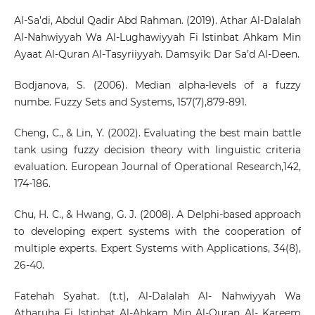
Al-Sa’di, Abdul Qadir Abd Rahman. (2019). Athar Al-Dalalah
Al-Nahwiyyah Wa Al-Lughawiyyah Fi Istinbat Ahkam Min
Ayaat Al-Quran Al-Tasyriiyyah. Damsyik: Dar Sa’d Al-Deen.
Bodjanova, S. (2006). Median alpha-levels of a fuzzy
numbe. Fuzzy Sets and Systems, 157(7),879-891.
Cheng, C., & Lin, Y. (2002). Evaluating the best main battle
tank using fuzzy decision theory with linguistic criteria
evaluation. European Journal of Operational Research,142,
174-186.
Chu, H. C., & Hwang, G. J. (2008). A Delphi-based approach
to developing expert systems with the cooperation of
multiple experts. Expert Systems with Applications, 34(8),
26-40.
Fatehah Syahat. (t.t), Al-Dalalah Al- Nahwiyyah Wa
Atharuha Fi Istinbat Al-Ahkam Min Al-Quran Al- Kareem