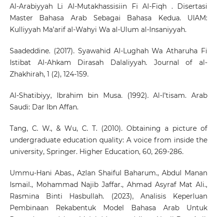
Al-Arabiyyah Li Al-Mutakhassisiin Fi Al-Fiqh . Disertasi
Master Bahasa Arab Sebagai Bahasa Kedua. UIAM:
Kulliyyah Ma’arif al-Wahyi Wa al-Ulum al-Insaniyyah.
Saadeddine. (2017). Syawahid Al-Lughah Wa Atharuha Fi
Istibat Al-Ahkam Dirasah Dalaliyyah. Journal of al-
Zhakhirah, 1 (2), 124-159.
Al-Shatibiyy, Ibrahim bin Musa. (1992). Al-I’tisam. Arab
Saudi: Dar Ibn Affan.
Tang, C. W., & Wu, C. T. (2010). Obtaining a picture of
undergraduate education quality: A voice from inside the
university, Springer. Higher Education, 60, 269-286.
Ummu-Hani Abas., Azlan Shaiful Baharum., Abdul Manan
Ismail., Mohammad Najib Jaffar., Ahmad Asyraf Mat Ali.,
Rasmina Binti Hasbullah. (2023), Analisis Keperluan
Pembinaan Rekabentuk Model Bahasa Arab Untuk