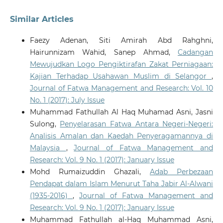
Similar Articles
Faezy Adenan, Siti Amirah Abd Rahghni,
Hairunnizam Wahid, Sanep Ahmad,
Cadangan
Mewujudkan Logo Pengiktirafan Zakat Perniagaan:
Kajian Terhadap Usahawan Muslim di Selangor
,
Journal of Fatwa Management and Research: Vol. 10
No. 1 (2017): July Issue
Muhammad Fathullah Al Haq Muhamad Asni, Jasni
Sulong,
Penyelarasan Fatwa Antara Negeri-Negeri:
Analisis Amalan dan Kaedah Penyeragamannya di
Malaysia
,
Journal of Fatwa Management and
Research: Vol. 9 No. 1 (2017): January Issue
Mohd Rumaizuddin Ghazali,
Adab Perbezaan
Pendapat dalam Islam Menurut Taha Jabir Al-Alwani
(1935-2016)
,
Journal of Fatwa Management and
Research: Vol. 9 No. 1 (2017): January Issue
Muhammad Fathullah al-Haq Muhammad Asni,