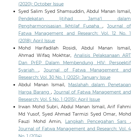
(2020): October Issue
Syed Salim Syed Shamsuddin, Abdul Manan Ismail,
Pendekatan Ijtihad Jama‘I dalam
Pengharmonisasian Ikhtilaf Fuqaha
,
Journal of
Fatwa Management and Research: Vol. 12 No. 1
(2018): April Issue
Mohd Harifadilah Rosidi, Abdul Manan Ismail,
Ahmad Wifaq Mokhtar,
Analisis Pelaksanaan ART
Dan PrEP Dalam Membendung HIV: Perspektif
Syariah
,
Journal of Fatwa Management and
Research: Vol. 30 No. 1 (2025): January Issue
Abdul Manan Ismail,
Maslahah dalam Penetapan
Harga Barang
,
Journal of Fatwa Management and
Research: Vol. 5 No. 1 (2015): April Issue
Irwan Mohd Subri, Abdul Manan Ismail, Arif Fahmi
Md Yusof, Syed Ahmad Tarmizi Syed Omar, Mohd
Fauzi Mohd Amin,
Langkah Pencegahan Sars
,
Journal of Fatwa Management and Research: Vol. 4
No. 1 (2014)