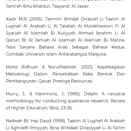
Jami’ah Ibnu Khaldun. Taayarat: Al-Jazair.
Kadir M.N .(2005), Tasmim Wihdat Dirasiah Li Taalim Al
Lughah Al Arabiah Li Al Talabah Al Mutakhassisin Fi Al
Syariah Al Islamiah Bi Kuliyyah Ahmad Ibrahim Li Al
Qanun Bi Al Jamiah Al Islamiah Al Alamiah Bi Malizia.
Tesis Sarjana Bahasa Arab Sebagai Bahasa Kedua.
Gombak: Universiti Islam Antarabangsa Malaysia.
Mohd Ridhuan & NurulRabihah. (2021). Kepelbagaian
Metodologi Dalam Penyelidikan Reka Bentuk Dan
Pembangunan. Qaisar Prestige Resources.
Murry, J., & Hammons, J. (1995). Delphi: A versatile
methodology for conducting qualitative research. Review
of Higher Education, 18(4), 23-36.
Nadwah Bt. Haji Daud. (1998). Taalim Al Lughah Al Arabiah
Li Aghradh Ilmiyyah, Bina Wihdaat Dirasiyyah Li Al-Ta’lim