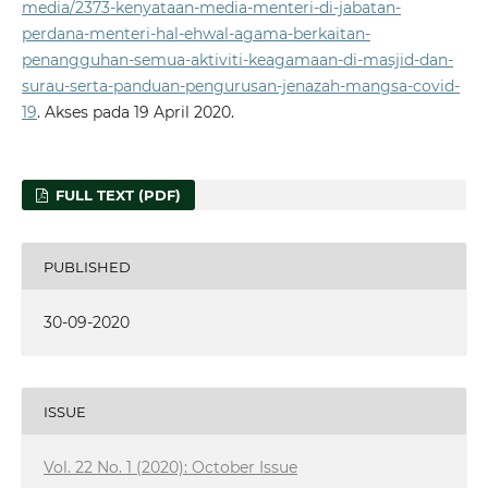
media/2373-kenyataan-media-menteri-di-jabatan-
perdana-menteri-hal-ehwal-agama-berkaitan-
penangguhan-semua-aktiviti-keagamaan-di-masjid-dan-
surau-serta-panduan-pengurusan-jenazah-mangsa-covid-
19
. Akses pada 19 April 2020.
FULL TEXT (PDF)
PUBLISHED
30-09-2020
ISSUE
Vol. 22 No. 1 (2020): October Issue