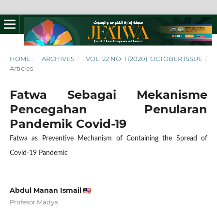
HOME
/
ARCHIVES
/
VOL. 22 NO. 1 (2020): OCTOBER ISSUE
/
Articles
Fatwa Sebagai Mekanisme
Pencegahan Penularan
Pandemik Covid-19
Fatwa as Preventive Mechanism of Containing the Spread of
Covid-19 Pandemic
Abdul Manan Ismail
Profesor Madya