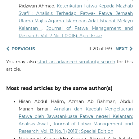
Ridzwan Ahmad,
Keterikatan Fatwa Kepada Mazhab
Syafi’i: Analisis Terhadap Fatwa- Fatwa Jemaah
Ulama Majlis Agama Islam dan Adat Istiadat Melayu
Kelantan
,
Journal of Fatwa Management and
Research: Vol. 7 No. 1 (2016): April Issue
PREVIOUS
11-20 of 169
NEXT
You may also
start an advanced similarity search
for this
article.
Most read articles by the same author(s)
Hisan Abdul Halim, Azman Ab Rahman, Abdul
Manan Ismail,
Amalan dan Kaedah Pengeluaran
Fatwa oleh Jawatankuasa Fatwa negeri Kelantan:
Analisis Awal
,
Journal of Fatwa Management and
Research: Vol. 13 No. 1 (2018): Special Edition
Mohamad Zaharuddin Zakaria, Ahmad Zaki Salleh,