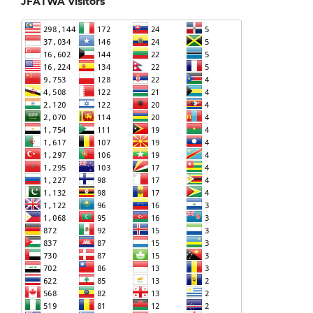
JFATWA Visitors