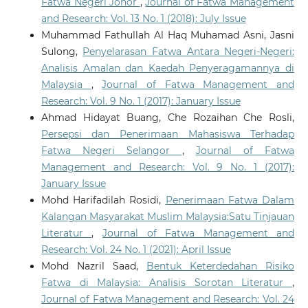
Fatwa Negeri Johor
,
Journal of Fatwa Management
and Research: Vol. 13 No. 1 (2018): July Issue
Muhammad Fathullah Al Haq Muhamad Asni, Jasni
Sulong,
Penyelarasan Fatwa Antara Negeri-Negeri:
Analisis Amalan dan Kaedah Penyeragamannya di
Malaysia
,
Journal of Fatwa Management and
Research: Vol. 9 No. 1 (2017): January Issue
Ahmad Hidayat Buang, Che Rozaihan Che Rosli,
Persepsi dan Penerimaan Mahasiswa Terhadap
Fatwa Negeri Selangor
,
Journal of Fatwa
Management and Research: Vol. 9 No. 1 (2017):
January Issue
Mohd Harifadilah Rosidi,
Penerimaan Fatwa Dalam
Kalangan Masyarakat Muslim Malaysia:Satu Tinjauan
Literatur
,
Journal of Fatwa Management and
Research: Vol. 24 No. 1 (2021): April Issue
Mohd Nazril Saad,
Bentuk Keterdedahan Risiko
Fatwa di Malaysia: Analisis Sorotan Literatur
,
Journal of Fatwa Management and Research: Vol. 24