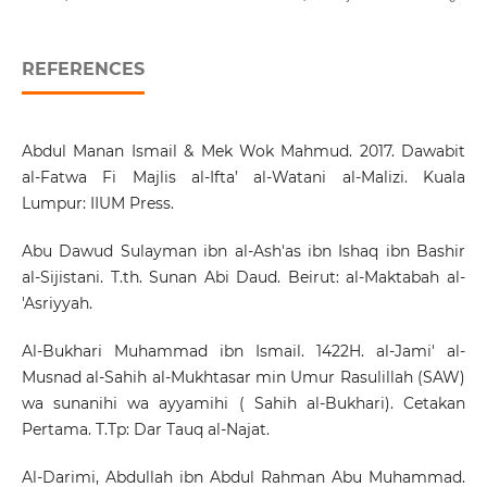
REFERENCES
Abdul Manan Ismail & Mek Wok Mahmud. 2017. Dawabit
al-Fatwa Fi Majlis al-Ifta’ al-Watani al-Malizi. Kuala
Lumpur: IIUM Press.
Abu Dawud Sulayman ibn al-Ash'as ibn Ishaq ibn Bashir
al-Sijistani. T.th. Sunan Abi Daud. Beirut: al-Maktabah al-
'Asriyyah.
Al-Bukhari Muhammad ibn Ismail. 1422H. al-Jami' al-
Musnad al-Sahih al-Mukhtasar min Umur Rasulillah (SAW)
wa sunanihi wa ayyamihi ( Sahih al-Bukhari). Cetakan
Pertama. T.Tp: Dar Tauq al-Najat.
Al-Darimi, Abdullah ibn Abdul Rahman Abu Muhammad.