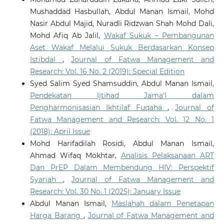
Mushaddad Hasbullah, Abdul Manan Ismail, Mohd
Nasir Abdul Majid, Nuradli Ridzwan Shah Mohd Dali,
Mohd Afiq Ab Jalil,
Wakaf Sukuk – Pembangunan
Aset Wakaf Melalui Sukuk Berdasarkan Konsep
Istibdal
,
Journal of Fatwa Management and
Research: Vol. 16 No. 2 (2019): Special Edition
Syed Salim Syed Shamsuddin, Abdul Manan Ismail,
Pendekatan Ijtihad Jama‘I dalam
Pengharmonisasian Ikhtilaf Fuqaha
,
Journal of
Fatwa Management and Research: Vol. 12 No. 1
(2018): April Issue
Mohd Harifadilah Rosidi, Abdul Manan Ismail,
Ahmad Wifaq Mokhtar,
Analisis Pelaksanaan ART
Dan PrEP Dalam Membendung HIV: Perspektif
Syariah
,
Journal of Fatwa Management and
Research: Vol. 30 No. 1 (2025): January Issue
Abdul Manan Ismail,
Maslahah dalam Penetapan
Harga Barang
,
Journal of Fatwa Management and