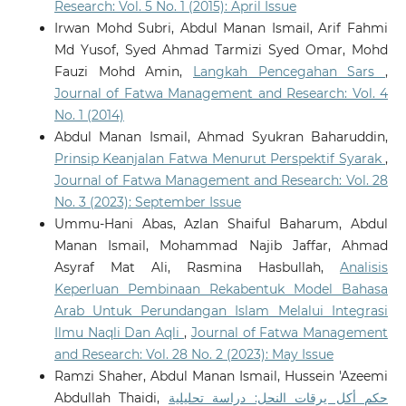
Research: Vol. 5 No. 1 (2015): April Issue
Irwan Mohd Subri, Abdul Manan Ismail, Arif Fahmi
Md Yusof, Syed Ahmad Tarmizi Syed Omar, Mohd
Fauzi Mohd Amin,
Langkah Pencegahan Sars
,
Journal of Fatwa Management and Research: Vol. 4
No. 1 (2014)
Abdul Manan Ismail, Ahmad Syukran Baharuddin,
Prinsip Keanjalan Fatwa Menurut Perspektif Syarak
,
Journal of Fatwa Management and Research: Vol. 28
No. 3 (2023): September Issue
Ummu-Hani Abas, Azlan Shaiful Baharum, Abdul
Manan Ismail, Mohammad Najib Jaffar, Ahmad
Asyraf Mat Ali, Rasmina Hasbullah,
Analisis
Keperluan Pembinaan Rekabentuk Model Bahasa
Arab Untuk Perundangan Islam Melalui Integrasi
Ilmu Naqli Dan Aqli
,
Journal of Fatwa Management
and Research: Vol. 28 No. 2 (2023): May Issue
Ramzi Shaher, Abdul Manan Ismail, Hussein 'Azeemi
Abdullah Thaidi,
حكم أكل يرقات النحل: دراسة تحليلية