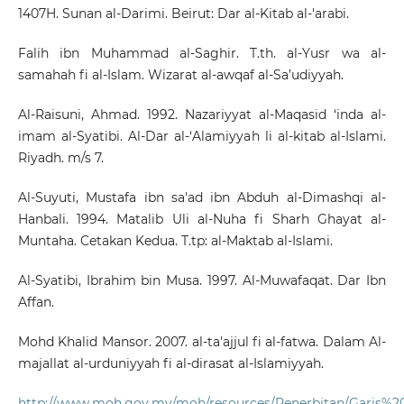
1407H. Sunan al-Darimi. Beirut: Dar al-Kitab al-'arabi.
Falih ibn Muhammad al-Saghir. T.th. al-Yusr wa al-
samahah fi al-Islam. Wizarat al-awqaf al-Sa’udiyyah.
Al-Raisuni, Ahmad. 1992. Nazariyyat al-Maqasid ‘inda al-
imam al-Syatibi. Al-Dar al-‘Alamiyyah li al-kitab al-Islami.
Riyadh. m/s 7.
Al-Suyuti, Mustafa ibn sa'ad ibn Abduh al-Dimashqi al-
Hanbali. 1994. Matalib Uli al-Nuha fi Sharh Ghayat al-
Muntaha. Cetakan Kedua. T.tp: al-Maktab al-Islami.
Al-Syatibi, Ibrahim bin Musa. 1997. Al-Muwafaqat. Dar Ibn
Affan.
Mohd Khalid Mansor. 2007. al-ta'ajjul fi al-fatwa. Dalam Al-
majallat al-urduniyyah fi al-dirasat al-Islamiyyah.
http://www.moh.gov.my/moh/resources/Penerbitan/Garis%2