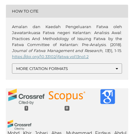
HOW TO CITE
Amalan dan Kaedah Pengeluaran Fatwa oleh
Jawatankuasa Fatwa negeri Kelantan: Analisis Awal:
Practices And Methodology of Issuing Fatwa by the
Fatwa Committee of Kelantan: Pre-Analysis. (2018).
Journal of Fatwa Management and Research
,
13
(1), 1-15.
https://doi.org/10.33102/jfatwa.vol13no1.2
MORE CITATION FORMATS
1
0
Mohd Khir Johari Abas, Muhammad Firdaus Abdul