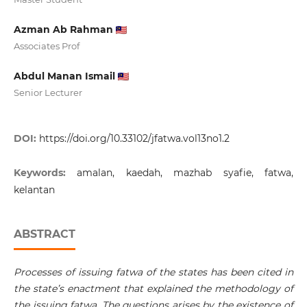
Azman Ab Rahman
Associates Prof
Abdul Manan Ismail
Senior Lecturer
DOI:
https://doi.org/10.33102/jfatwa.vol13no1.2
Keywords:
amalan, kaedah, mazhab syafie, fatwa,
kelantan
ABSTRACT
Processes of issuing fatwa of the states has been cited in
the state’s enactment that explained the methodology of
the issuing fatwa. The questions arises by the existence of