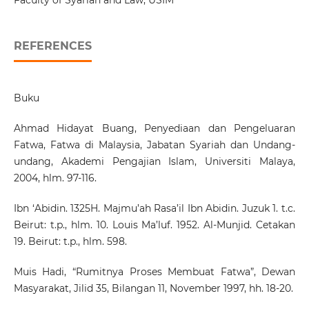
Faculty of Syariah and Law, USIM
REFERENCES
Buku
Ahmad Hidayat Buang, Penyediaan dan Pengeluaran
Fatwa, Fatwa di Malaysia, Jabatan Syariah dan Undang-
undang, Akademi Pengajian Islam, Universiti Malaya,
2004, hlm. 97-116.
Ibn ‘Abidin. 1325H. Majmu’ah Rasa’il Ibn Abidin. Juzuk 1. t.c.
Beirut: t.p., hlm. 10. Louis Ma’luf. 1952. Al-Munjid. Cetakan
19. Beirut: t.p., hlm. 598.
Muis Hadi, “Rumitnya Proses Membuat Fatwa”, Dewan
Masyarakat, Jilid 35, Bilangan 11, November 1997, hh. 18-20.