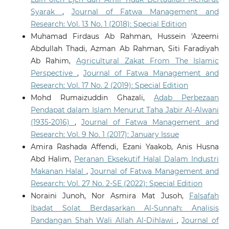
Syarak
,
Journal of Fatwa Management and
Research: Vol. 13 No. 1 (2018): Special Edition
Muhamad Firdaus Ab Rahman, Hussein 'Azeemi
Abdullah Thadi, Azman Ab Rahman, Siti Faradiyah
Ab Rahim,
Agricultural Zakat From The Islamic
Perspective
,
Journal of Fatwa Management and
Research: Vol. 17 No. 2 (2019): Special Edition
Mohd Rumaizuddin Ghazali,
Adab Perbezaan
Pendapat dalam Islam Menurut Taha Jabir Al-Alwani
(1935-2016)
,
Journal of Fatwa Management and
Research: Vol. 9 No. 1 (2017): January Issue
Amira Rashada Affendi, Ezani Yaakob, Anis Husna
Abd Halim,
Peranan Eksekutif Halal Dalam Industri
Makanan Halal
,
Journal of Fatwa Management and
Research: Vol. 27 No. 2-SE (2022): Special Edition
Noraini Junoh, Nor Asmira Mat Jusoh,
Falsafah
Ibadat Solat Berdasarkan Al-Sunnah: Analisis
Pandangan Shah Wali Allah Al-Dihlawi
,
Journal of