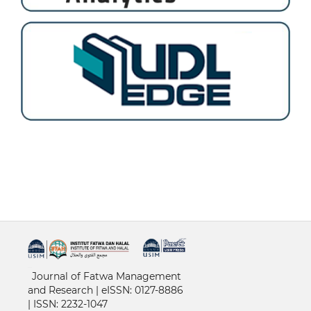
خرید vpn
Journal of Fatwa Management
and Research | e
ISSN: 0127-8886
|
ISSN: 2232-1047