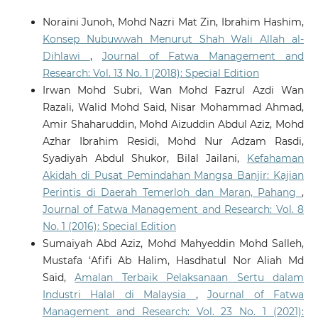
Noraini Junoh, Mohd Nazri Mat Zin, Ibrahim Hashim,
Konsep Nubuwwah Menurut Shah Wali Allah al-
Dihlawi
,
Journal of Fatwa Management and
Research: Vol. 13 No. 1 (2018): Special Edition
Irwan Mohd Subri, Wan Mohd Fazrul Azdi Wan
Razali, Walid Mohd Said, Nisar Mohammad Ahmad,
Amir Shaharuddin, Mohd Aizuddin Abdul Aziz, Mohd
Azhar Ibrahim Residi, Mohd Nur Adzam Rasdi,
Syadiyah Abdul Shukor, Bilal Jailani,
Kefahaman
Akidah di Pusat Pemindahan Mangsa Banjir: Kajian
Perintis di Daerah Temerloh dan Maran, Pahang
,
Journal of Fatwa Management and Research: Vol. 8
No. 1 (2016): Special Edition
Sumaiyah Abd Aziz, Mohd Mahyeddin Mohd Salleh,
Mustafa ‘Afifi Ab Halim, Hasdhatul Nor Aliah Md
Said,
Amalan Terbaik Pelaksanaan Sertu dalam
Industri Halal di Malaysia
,
Journal of Fatwa
Management and Research: Vol. 23 No. 1 (2021):