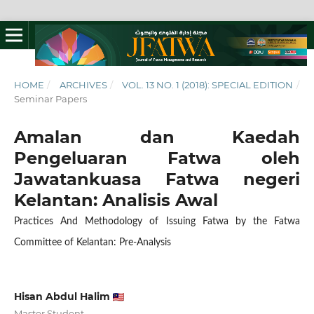
HOME
/
ARCHIVES
/
VOL. 13 NO. 1 (2018): SPECIAL EDITION
/
Seminar Papers
Amalan dan Kaedah
Pengeluaran Fatwa oleh
Jawatankuasa Fatwa negeri
Kelantan: Analisis Awal
Practices And Methodology of Issuing Fatwa by the Fatwa
Committee of Kelantan: Pre-Analysis
Hisan Abdul Halim
Master Student