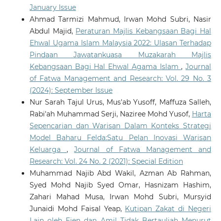
January Issue
Ahmad Tarmizi Mahmud, Irwan Mohd Subri, Nasir
Abdul Majid,
Peraturan Majlis Kebangsaan Bagi Hal
Ehwal Ugama Islam Malaysia 2022: Ulasan Terhadap
Pindaan Jawatankuasa Muzakarah Majlis
Kebangsaan Bagi Hal Ehwal Agama Islam
,
Journal
of Fatwa Management and Research: Vol. 29 No. 3
(2024): September Issue
Nur Sarah Tajul Urus, Mus'ab Yusoff, Maffuza Salleh,
Rabi'ah Muhammad Serji, Naziree Mohd Yusof,
Harta
Sepencarian dan Warisan Dalam Konteks Strategi
Model Baharu Felda:Satu Pelan Inovasi Warisan
Keluarga
,
Journal of Fatwa Management and
Research: Vol. 24 No. 2 (2021): Special Edition
Muhammad Najib Abd Wakil, Azman Ab Rahman,
Syed Mohd Najib Syed Omar, Hasnizam Hashim,
Zahari Mahad Musa, Irwan Mohd Subri, Mursyid
Junaidi Mohd Faisal Yeap,
Kutipan Zakat di Negeri
Lain oleh Ejen dan Amil Tidak Bertauliah Menurut