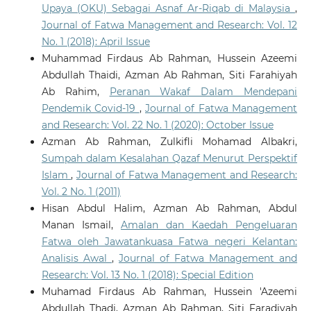
Upaya (OKU) Sebagai Asnaf Ar-Riqab di Malaysia
,
Journal of Fatwa Management and Research: Vol. 12
No. 1 (2018): April Issue
Muhammad Firdaus Ab Rahman, Hussein Azeemi
Abdullah Thaidi, Azman Ab Rahman, Siti Farahiyah
Ab Rahim,
Peranan Wakaf Dalam Mendepani
Pendemik Covid-19
,
Journal of Fatwa Management
and Research: Vol. 22 No. 1 (2020): October Issue
Azman Ab Rahman, Zulkifli Mohamad Albakri,
Sumpah dalam Kesalahan Qazaf Menurut Perspektif
Islam
,
Journal of Fatwa Management and Research:
Vol. 2 No. 1 (2011)
Hisan Abdul Halim, Azman Ab Rahman, Abdul
Manan Ismail,
Amalan dan Kaedah Pengeluaran
Fatwa oleh Jawatankuasa Fatwa negeri Kelantan:
Analisis Awal
,
Journal of Fatwa Management and
Research: Vol. 13 No. 1 (2018): Special Edition
Muhamad Firdaus Ab Rahman, Hussein 'Azeemi
Abdullah Thadi, Azman Ab Rahman, Siti Faradiyah