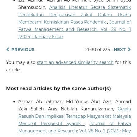
Zizi Azlinda, Azman Ab Rahman, Syed Salim Syed
Shamsuddin,
Analisis Literatur Secara Sistematik
Pendekatan Pengurusan Zakat Dalam Usaha
Membasmi Kemiskinan Pasca Pandemik
,
Journal of
Fatwa Management and Research: Vol. 29 No. 1
(2024): January Issue
PREVIOUS
21-30 of 234
NEXT
You may also
start an advanced similarity search
for this
article.
Most read articles by the same author(s)
Azman Ab Rahman, Md Yunus Abd. Aziz, Ahmad
Zaki Salleh, Anis Nabilah Kamarulzaman,
Gejala
Rasuah Dan Implikasi Terhadap Masyarakat Malaysia
Menurut Perspektif Syarak
,
Journal of Fatwa
Management and Research: Vol. 28 No. 2 (2023): May