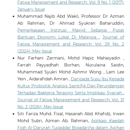
Fatwa Management and Research: Vol. 9 No. 1 (2017):
January Issue
Muhammad Najib Abd Wakil, Professor Dr Azman
Ab Rahman, Dr Ahmad Syukran Baharuddin,
Pemerkasaan Institusi Masjid Sebagai Pusat
Bantuan Ekonomi Lokal Di Malaysia
,
Journal of
Fatwa Management and Research: Vol. 29 No. 2
(2024): May Issue
Nur Farhani Zarmani, Mohd Hapiz Mahaiyadin ,
Farrah Payyadhah Borhan, Nurulaina Saidin,
Muhammad Syukri Mohd Ashmir Wong , Lam Lee
Yein , Aidarafidah Amran ,
Daripada Susu Ibu Kepada
Kultur Probiotik: Analisis Saintifik Dan Perundangan
Terhadap Bakteria Terasing Serta Implikasi Syariah
,
Journal of Fatwa Management and Research: Vol. 31
No. 2 (2026): May Issue
Siti Fariza Muhd. Fisal, Hasanah Abd. Khafidz, Irwan
Mohd Subri, Azman Ab. Rahman,
Aplikasi Kaedah
Fiqh Al-Darurah Tuqaddar Biqadariha dalam Agihan