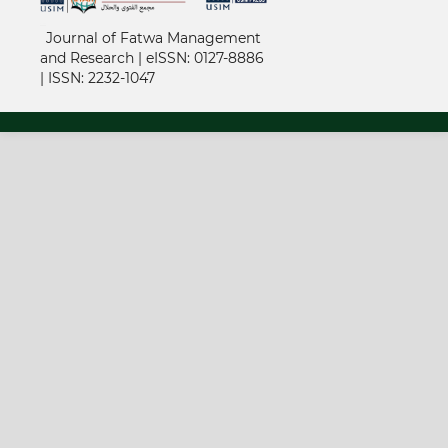
خرید vpn
Journal of Fatwa Management
and Research | e
ISSN: 0127-8886
|
ISSN: 2232-1047