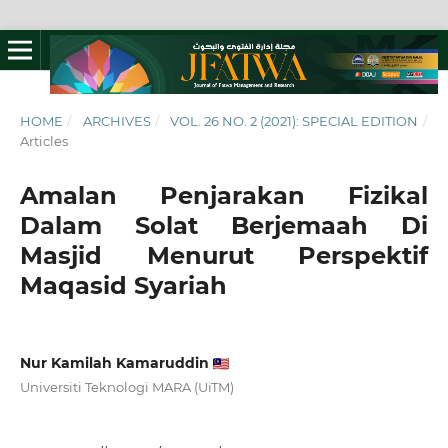
HOME
/
ARCHIVES
/
VOL. 26 NO. 2 (2021): SPECIAL EDITION
/
Articles
Amalan Penjarakan Fizikal
Dalam Solat Berjemaah Di
Masjid Menurut Perspektif
Maqasid Syariah
Nur Kamilah Kamaruddin
Universiti Teknologi MARA (UiTM)