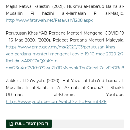
Majlis Fatwa Palestin. (2021). Hukmu al-Taba’ud Baina al-
Musallin Fi hazihi al-Marhalah Fi al-Masjid.
http://www.fatawah.net/Fatawah/1208.aspx
Perutusan Khas YAB Perdana Menteri Mengenai COVID-19
- 16 Mac 2020. (2020). Pejabat Perdana Menteri Malaysia.
https://www.pmo.gov.my/ms/2020/03/perutusan-khas-
yab-perdana-menteri-mengenai-covid-19-16-mac-2020-2/?
fbclid=IwAR0J7AQXaKq-n-
gW23n4m7VKb072wuZhJDMvbynkjTbnGdeaLZaIvFeGBc8
Zakkir al-Da’wiyah. (2020). Hal Yazuj al-Taba’ud baina al-
Musallin fi al-Salah fi Zil Azmah al-Kuruna? | Sheikh
Uthman al-Khamis. YouTube.
https://www.youtube.com/watch?v=IczE6umt9ZE
FULL TEXT (PDF)