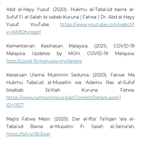
Abd al-Hayy Yusuf. (2020). Hukmu al-Taba’ud baina al-
Sufuf Fi al-Salah bi sabab Kuruna | Fatwa | Dr. Abd al-Hayy
Yusuf. YouTube.
https://www.youtube.com/watch?
v=XWfDfyrpqzY
Kementerian Kesihatan Malaysia. (2021). COVID-19
Malaysia Updates by MOH. COVID-19 Malaysia.
http://covid-19.moh.gov.my/terkini
Kesatuan Ulama Muslimin Sedunia. (2020). Fatwa: Ma
Hukmu Taba’ud al-Musallin wa ‘Adamu Ras al-Sufuf
bisabab Ja’ihah Kuruna. Fatwa.
https://www.iumsonline.org/ar/ContentDetails.aspx?
ID=11517
Majlis Fatwa Mesir. (2020). Dar al-Ifta’ Ta’liqan ‘ala al-
Taba’ud Baina al-Musallin Fi Salah al-Jama’ah.
https://bit.ly/36jEpej