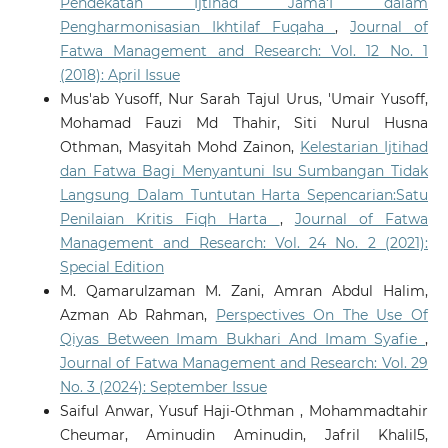
Pendekatan Ijtihad Jama‘I dalam
Pengharmonisasian Ikhtilaf Fuqaha
,
Journal of
Fatwa Management and Research: Vol. 12 No. 1
(2018): April Issue
Mus'ab Yusoff, Nur Sarah Tajul Urus, 'Umair Yusoff,
Mohamad Fauzi Md Thahir, Siti Nurul Husna
Othman, Masyitah Mohd Zainon,
Kelestarian Ijtihad
dan Fatwa Bagi Menyantuni Isu Sumbangan Tidak
Langsung Dalam Tuntutan Harta Sepencarian:Satu
Penilaian Kritis Fiqh Harta
,
Journal of Fatwa
Management and Research: Vol. 24 No. 2 (2021):
Special Edition
M. Qamarulzaman M. Zani, Amran Abdul Halim,
Azman Ab Rahman,
Perspectives On The Use Of
Qiyas Between Imam Bukhari And Imam Syafie
,
Journal of Fatwa Management and Research: Vol. 29
No. 3 (2024): September Issue
Saiful Anwar, Yusuf Haji-Othman , Mohammadtahir
Cheumar, Aminudin Aminudin, Jafril Khalil5,