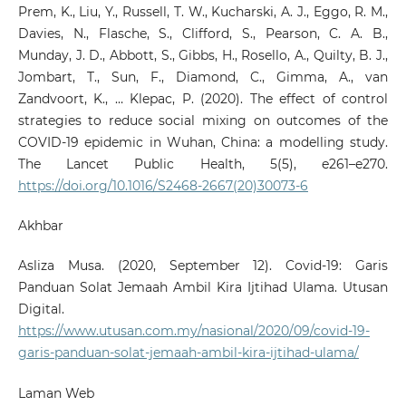
Prem, K., Liu, Y., Russell, T. W., Kucharski, A. J., Eggo, R. M.,
Davies, N., Flasche, S., Clifford, S., Pearson, C. A. B.,
Munday, J. D., Abbott, S., Gibbs, H., Rosello, A., Quilty, B. J.,
Jombart, T., Sun, F., Diamond, C., Gimma, A., van
Zandvoort, K., … Klepac, P. (2020). The effect of control
strategies to reduce social mixing on outcomes of the
COVID-19 epidemic in Wuhan, China: a modelling study.
The Lancet Public Health, 5(5), e261–e270.
https://doi.org/10.1016/S2468-2667(20)30073-6
Akhbar
Asliza Musa. (2020, September 12). Covid-19: Garis
Panduan Solat Jemaah Ambil Kira Ijtihad Ulama. Utusan
Digital.
https://www.utusan.com.my/nasional/2020/09/covid-19-
garis-panduan-solat-jemaah-ambil-kira-ijtihad-ulama/
Laman Web