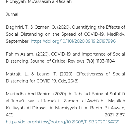
Fiqhiyyah. Mu’assasah al-Risalah.
Jurnal
Daghriri, T., & Ozmen, O. (2020). Quantifying the Effects of
Social Distancing on the Spread of COVID-19. MedRxiv,
September.
https://doi.org/10.1101/2020.09.19.20197996
Fahim Aslam. (2020). COVID-19 and Importance of Social
Distancing. Journal of Critical Reviews, 7(8), 1103–1104.
Matrajt, L., & Leung, T. (2020). Effectiveness of Social
Distancing for COVID-19. Cdc, 26(8).
Murtadha Abd Rahim. (2020). Al-Taba’ud Baina al-Sufuf fi
al-Juma’i wa al-Jama’at Zaman al-Awbi’ah. Majallah
Kulliyyah Al-Dirasat Al-Islamiyyah Li Al-Banin Bi Aswan,
4(3), 2021–2187.
https://doi.org/https://doi.org/10.21608/FISB.2020.134759