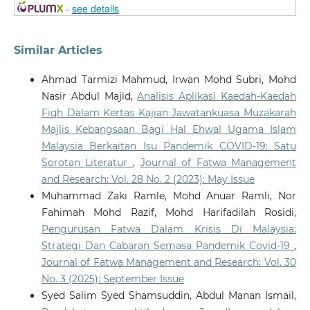
-
see details
Similar Articles
Ahmad Tarmizi Mahmud, Irwan Mohd Subri, Mohd
Nasir Abdul Majid,
Analisis Aplikasi Kaedah-Kaedah
Fiqh Dalam Kertas Kajian Jawatankuasa Muzakarah
Majlis Kebangsaan Bagi Hal Ehwal Ugama Islam
Malaysia Berkaitan Isu Pandemik COVID-19: Satu
Sorotan Literatur
,
Journal of Fatwa Management
and Research: Vol. 28 No. 2 (2023): May Issue
Muhammad Zaki Ramle, Mohd Anuar Ramli, Nor
Fahimah Mohd Razif, Mohd Harifadilah Rosidi,
Pengurusan Fatwa Dalam Krisis Di Malaysia:
Strategi Dan Cabaran Semasa Pandemik Covid-19
,
Journal of Fatwa Management and Research: Vol. 30
No. 3 (2025): September Issue
Syed Salim Syed Shamsuddin, Abdul Manan Ismail,