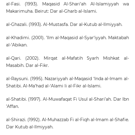
al-Fasi. (1993). Maqasid Al-Shari’ah Al-Islamiyyah wa
Makarimuha. Beirut: Dar al-Gharb al-Islami.
al-Ghazali. (1993). Al-Mustasfa. Dar al-Kutub al-Ilmiyyah.
al-Khadimi. (2001). ’Ilm al-Maqasid al-Syar‘iyyah. Maktabah
al-’Abikan.
al-Qari. (2002). Mirqat al-Mafatih Syarh Mishkat al-
Masabih. Dar al-Fikr.
al-Raysuni. (1995). Nazariyyah al-Maqasid ‘Inda al-Imam al-
Shatibi. Al-Ma’had al-‘Alami li al-Fikr al-Islami.
al-Shatibi. (1997). Al-Muwafaqat Fi Usul al-Shari’ah. Dar Ibn
’Affan.
al-Shirazi. (1992). Al-Muhazzab Fi al-Fiqh al-Imam al-Shafie.
Dar Kutub al-Ilmiyyah.