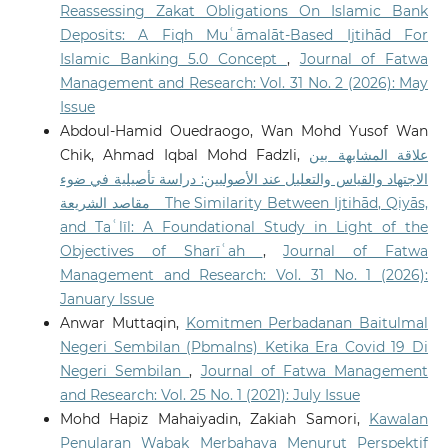
Reassessing Zakat Obligations On Islamic Bank
Deposits: A Fiqh Muʿāmalāt-Based Ijtihād For
Islamic Banking 5.0 Concept
,
Journal of Fatwa
Management and Research: Vol. 31 No. 2 (2026): May
Issue
Abdoul-Hamid Ouedraogo, Wan Mohd Yusof Wan
Chik, Ahmad Iqbal Mohd Fadzli,
علاقة المشابهة بين
الاجتهاد والقياس والتعليل عند الأصوليين: دراسة تأصيلية في ضوء
مقاصد الشريعة The Similarity Between Ijtihād, Qiyās,
and Taʿlīl: A Foundational Study in Light of the
Objectives of Sharīʿah
,
Journal of Fatwa
Management and Research: Vol. 31 No. 1 (2026):
January Issue
Anwar Muttaqin,
Komitmen Perbadanan Baitulmal
Negeri Sembilan (Pbmalns) Ketika Era Covid 19 Di
Negeri Sembilan
,
Journal of Fatwa Management
and Research: Vol. 25 No. 1 (2021): July Issue
Mohd Hapiz Mahaiyadin, Zakiah Samori,
Kawalan
Penularan Wabak Merbahaya Menurut Perspektif