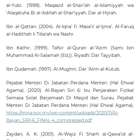
al-Yubi. (1998). Maqaṣid al-Shari’ah al-Islamiyyah wa
‘Alaqatuha Bi al-Adillah al-Shar’iyyah. Dar al-Hijrah.
Ibn al-Qattan. (2004). Al-Iqna’ fi Masa’il al-Ijma’. Al-Faruq
al-Hadithah li Tiba’ah wa Nashr.
Ibn Kathir. (1999). Tafsir al-Quran al-’Azim (Sami bin
Muhammad Al-Salamah (Ed.)). Riyadh: Dar Tayyibah.
Ibn Qudamah. (1997). Al-Mughni. Dar ‘Alim al-Kutub.
Pejabat Menteri Di Jabatan Perdana Menteri (Hal Ehwal
Agama). (2020). Al-Bayan Siri 6: Isu Penjarakan Fizikal
Semasa Solat Berjemaah Di Masjid dan Surau. Pejabat
Menteri Di Jabatan Perdana Menteri (Hal Ehwal Agama).
https://mira.gov.my/wp-content/uploads/2020/11/Al-
Bayan_SIRI-6_FINAL-4_compressed.pdf
Zaydan, A. K. (2001). Al-Wajiz Fi Sharḥ al-Qawa’id al-