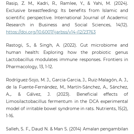
Rasip, Z. M., Kadri, R., Ramlee, Y., & Yahi, M. (2024).
Exclusive breastfeeding: Its benefits from Islamic and
scientific perspective. International Journal of Academic
Research in Business and Social Sciences, 14(12).
https://doi.org/10.6007/ijarbss/v14-i12/23763
Rastogi, S., & Singh, A. (2022). Gut microbiome and
human health: Exploring how the probiotic genus
Lactobacillus modulates immune responses. Frontiers in
Pharmacology, 13, 1-12.
Rodríguez-Sojo, M. J., Garcia-Garcia, J., Ruiz-Malagón, A. J.,
de la Fuente-Fernández, M., Martín-Sánchez, A., Sánchez,
A.,. & Gálvez, J. (2023). Beneficial effects of
Limosilactobacillus fermentum in the DCA experimental
model of irritable bowel syndrome in rats. Nutrients, 15(2),
1-16.
Salleh, S. F., Daud N. & Man S. (2014) Amalan pengambilan