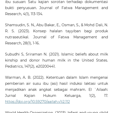
ibu susuan: Satu kajian sorotan terhadap dokumentasi
bukti penyusuan. Journal of Fatwa Management and
Research, 4(1), 113-134.
Shamsudin, S. N., Abu Bakar, E., Osman, S., & Mohd Dali, N.
R. S. (2023). Konsep halalan tayyiban bagi produk
nutraseutikal. Journal of Fatwa Management and
Research, 28(1), 1-16.
Subudhi S, Sriraman N. (2021). Islamic beliefs about milk
kinship and donor human milk in the United States.
Pediatrics, 147(2), e20200441.
Warman, A. B. (2022). Ketentuan dalam Islam mengenai
pemberian air susu ibu (asi) hasil induksi laktasi untuk
menjadikan anak angkat sebagai mahram. El `Ailaah:
Jurnal Kajian Hukum Keluarga, 1(2), 17.
https://doi.org/10.59270/aailah.v1i2.112
World Health Organization. (2023). Infant and young child