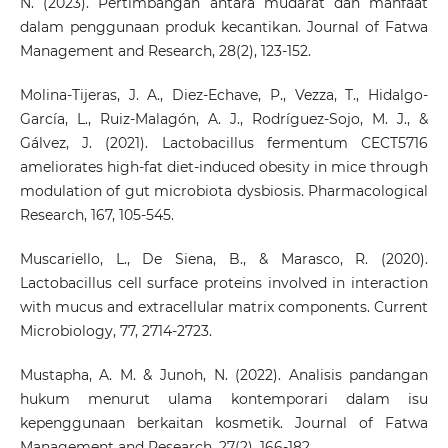
N. (2023). Pertimbangan antara mudarat dan manfaat
dalam penggunaan produk kecantikan. Journal of Fatwa
Management and Research, 28(2), 123-152.
Molina-Tijeras, J. A., Diez-Echave, P., Vezza, T., Hidalgo-
García, L., Ruiz-Malagón, A. J., Rodríguez-Sojo, M. J., &
Gálvez, J. (2021). Lactobacillus fermentum CECT5716
ameliorates high-fat diet-induced obesity in mice through
modulation of gut microbiota dysbiosis. Pharmacological
Research, 167, 105-545.
Muscariello, L., De Siena, B., & Marasco, R. (2020).
Lactobacillus cell surface proteins involved in interaction
with mucus and extracellular matrix components. Current
Microbiology, 77, 2714-2723.
Mustapha, A. M. & Junoh, N. (2022). Analisis pandangan
hukum menurut ulama kontemporari dalam isu
kepenggunaan berkaitan kosmetik. Journal of Fatwa
Management and Research, 27(2), 166-182.