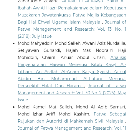
Zaharuddin Zakaria,
Al-Aslu Fi Al-Asyya’ Baina Al-
Ibahah Aw Al-Hazr: Pemakaiannya dalam Keputusan
Muzakarah Jawatankuasa Fatwa Majlis Kebangsaan
Bagi Hal Ehwal Ugama Islam Malaysia
,
Journal of
Fatwa Management and Research: Vol. 13 No. 1
(2018): July Issue
Mohd Mahyeddin Mohd Salleh, A'wani Aziz Nurdalila,
Setiyawan Gunardi, Hajah Mas Nooraini Haji
Mohiddin, Chairill Anuar Abdul Ghani,
Analisis
Penyenaraian Haiwan Menerusi Kitab Kasyf Al-
Litham 'An As-Ilah Al-Anam Karya Syeikh Zainul
Abidin Bin Muhammad Al-Fatani Menurut
Perspektif Halal Dan Haram
,
Journal of Fatwa
Management and Research: Vol. 30 No. 2 (2025): May
Issue
Mohd Kamel Mat Salleh, Mohd Al Adib Samuri,
Mohd Izhar Ariff Mohd Kashim,
Fatwa Sebagai
Rujukan dan Autoriti di Mahkamah Sivil Malaysia
,
Journal of Fatwa Management and Research: Vol. 11