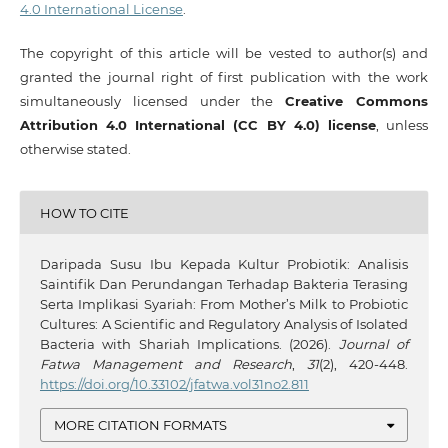
4.0 International License
.
The copyright of this article will be vested to author(s) and
granted the journal right of first publication with the work
simultaneously licensed under the
Creative Commons
Attribution 4.0 International (CC BY 4.0) license
, unless
otherwise stated.
HOW TO CITE
Daripada Susu Ibu Kepada Kultur Probiotik: Analisis
Saintifik Dan Perundangan Terhadap Bakteria Terasing
Serta Implikasi Syariah: From Mother’s Milk to Probiotic
Cultures: A Scientific and Regulatory Analysis of Isolated
Bacteria with Shariah Implications. (2026).
Journal of
Fatwa Management and Research
,
31
(2), 420-448.
https://doi.org/10.33102/jfatwa.vol31no2.811
MORE CITATION FORMATS