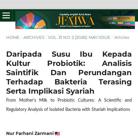
HOME
/
ARCHIVES
/
VOL. 31 NO. 2 (2026): MAY ISSUE
/
Articles
Daripada Susu Ibu Kepada
Kultur Probiotik: Analisis
Saintifik Dan Perundangan
Terhadap Bakteria Terasing
Serta Implikasi Syariah
From Mother’s Milk to Probiotic Cultures: A Scientific and
Regulatory Analysis of Isolated Bacteria with Shariah Implications
Nur Farhani Zarmani