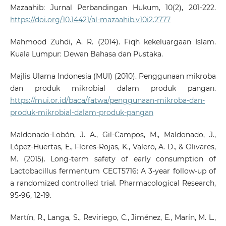
Mazaahib: Jurnal Perbandingan Hukum, 10(2), 201-222.
https://doi.org/10.14421/al-mazaahib.v10i2.2777
Mahmood Zuhdi, A. R. (2014). Fiqh kekeluargaan Islam.
Kuala Lumpur: Dewan Bahasa dan Pustaka.
Majlis Ulama Indonesia (MUI) (2010). Penggunaan mikroba
dan produk mikrobial dalam produk pangan.
https://mui.or.id/baca/fatwa/penggunaan-mikroba-dan-
produk-mikrobial-dalam-produk-pangan
Maldonado-Lobón, J. A., Gil-Campos, M., Maldonado, J.,
López-Huertas, E., Flores-Rojas, K., Valero, A. D., & Olivares,
M. (2015). Long-term safety of early consumption of
Lactobacillus fermentum CECT5716: A 3-year follow-up of
a randomized controlled trial. Pharmacological Research,
95-96, 12-19.
Martín, R., Langa, S., Reviriego, C., Jiménez, E., Marín, M. L.,