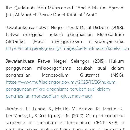
Ibn Qudāmah, Abū Muḥammad ʿAbd Allāh ibn Aḥmad.
(t.t). Al-Mughnī. Beirut: Dār al-Kitāb al-ʿArabī.
Jawatankuasa Fatwa Negeri Perak Darul Ridzuan (2018).
Fatwa mengenai hukum penghasilan Monosodium
Glutamat (MSG) menggunakan mikroorganisma.
https://mufti.perak.gov.my/images/perkhidmatan/koleksi_u
Jawatankuasa Fatwa Negeri Selangor (2015). Hukum
penggunaan mikroorganisma terubah suai dalam
penghasilan Monosodium Glutamat (MSG).
https://www.muftiselangor.gov.my/2023/10/26/hukum-
penggunaan-mikro-organisma-terubah-suai-dalam-
penghasilan-monosodium-glutamat-msg/
Jiménez, E., Langa, S., Martín, V., Arroyo, R., Martín, R.,
Fernández, L., & Rodríguez, J. M. (2010). Complete genome
sequence of Lactobacillus fermentum CECT 5716, a
probiotic strain isolated from human milk. Journal of