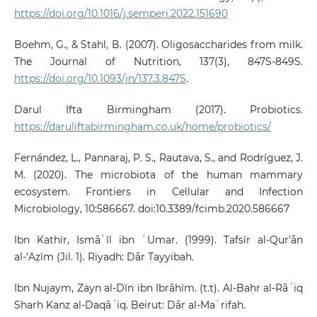
https://doi.org/10.1016/j.semperi.2022.151690
Boehm, G., & Stahl, B. (2007). Oligosaccharides from milk.
The Journal of Nutrition, 137(3), 847S-849S.
https://doi.org/10.1093/jn/137.3.847S
.
Darul Ifta Birmingham (2017). Probiotics.
https://daruliftabirmingham.co.uk/home/probiotics/
Fernández, L., Pannaraj, P. S., Rautava, S., and Rodríguez, J.
M. (2020). The microbiota of the human mammary
ecosystem. Frontiers in Cellular and Infection
Microbiology, 10:586667. doi:10.3389/fcimb.2020.586667
Ibn Kathīr, Ismāʿīl ibn ʿUmar. (1999). Tafsīr al-Qur’ān
al-‘Aẓīm (Jil. 1). Riyadh: Dār Ṭayyibah.
Ibn Nujaym, Zayn al-Dīn ibn Ibrāhīm. (t.t). Al-Baḥr al-Rāʾiq
Sharḥ Kanz al-Daqāʾiq. Beirut: Dār al-Maʿrifah.