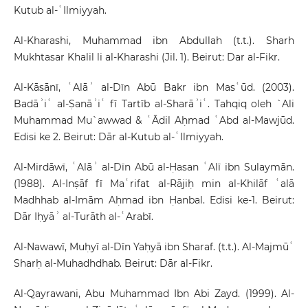
Kutub al-ʿIlmiyyah.
Al-Kharashi, Muhammad ibn Abdullah (t.t.). Sharh
Mukhtasar Khalil li al-Kharashi (Jil. 1). Beirut: Dar al-Fikr.
Al-Kāsānī, ʿAlāʾ al-Dīn Abū Bakr ibn Masʿūd. (2003).
Badāʾiʿ al-Ṣanāʾiʿ fī Tartīb al-Sharāʾiʿ. Tahqiq oleh `Ali
Muhammad Mu`awwad & ʿĀdil Aḥmad ʿAbd al-Mawjūd.
Edisi ke 2. Beirut: Dār al-Kutub al-ʿIlmiyyah.
Al-Mirdāwī, ʿAlāʾ al-Dīn Abū al-Ḥasan ʿAlī ibn Sulaymān.
(1988). Al-Inṣāf fī Maʿrifat al-Rājiḥ min al-Khilāf ʿalā
Madhhab al-Imām Aḥmad ibn Ḥanbal. Edisi ke-1. Beirut:
Dār Iḥyāʾ al-Turāth al-ʿArabī.
Al-Nawawī, Muḥyī al-Dīn Yaḥyā ibn Sharaf. (t.t.). Al-Majmūʿ
Sharḥ al-Muhadhdhab. Beirut: Dār al-Fikr.
Al-Qayrawani, Abu Muhammad Ibn Abi Zayd. (1999). Al-