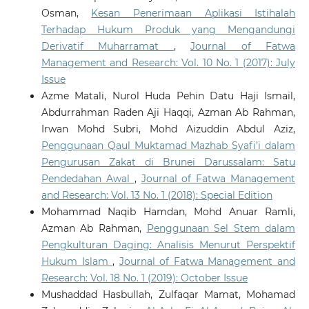
Osman,
Kesan Penerimaan Aplikasi Istihalah
Terhadap Hukum Produk yang Mengandungi
Derivatif Muharramat
,
Journal of Fatwa
Management and Research: Vol. 10 No. 1 (2017): July
Issue
Azme Matali, Nurol Huda Pehin Datu Haji Ismail,
Abdurrahman Raden Aji Haqqi, Azman Ab Rahman,
Irwan Mohd Subri, Mohd Aizuddin Abdul Aziz,
Penggunaan Qaul Muktamad Mazhab Syafi’i dalam
Pengurusan Zakat di Brunei Darussalam: Satu
Pendedahan Awal
,
Journal of Fatwa Management
and Research: Vol. 13 No. 1 (2018): Special Edition
Mohammad Naqib Hamdan, Mohd Anuar Ramli,
Azman Ab Rahman,
Penggunaan Sel Stem dalam
Pengkulturan Daging: Analisis Menurut Perspektif
Hukum Islam
,
Journal of Fatwa Management and
Research: Vol. 18 No. 1 (2019): October Issue
Mushaddad Hasbullah, Zulfaqar Mamat, Mohamad