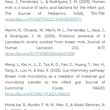
Xaus, J., Fernández, L., & Rodríguez, J. M. (2003). Human
milk is a source of lactic acid bacteria for the infant gut.
The Journal of Pediatrics, 143(6), 754-758.
https://doi.org/10.1067/S0022-3476(03)00517-1
Martín, R., Olivares, M., Marín, M. L., Fernández, L., Xaus, J.,
& Rodríguez, J. M. (2005). Probiotic potential of 3
Lactobacilli strains isolated from breast milk. Journal of
Human Lactation, 21(1), 8-17.
https://doi.org/10.1177/0890334404272391
Meng, L., Xie, H., Li, Z., Tye, K. D., Fan, G., Huang, T., Yan, H.,
Tang, X., Luo, H., & Xiao, X. (2025). Gut-mammary pathway:
Breast milk microbiota as a mediator of maternal gut
microbiota transfer to the infant gut. Journal of
Functional Foods, 106620.
https://doi.org/10.1016/j.jff.2024.106620
Mohd Isa, R., Nordin, F. N. M., Man, S., & Abdul Rahman, N.