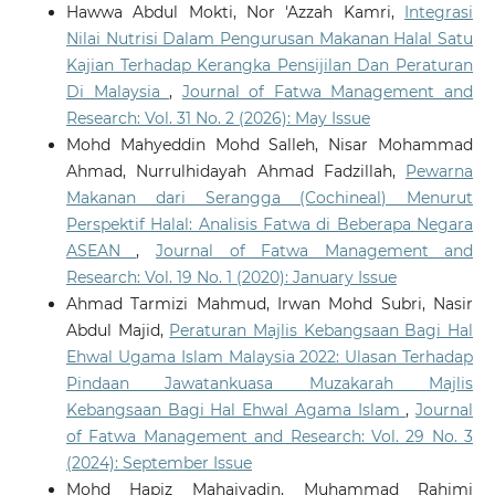
Hawwa Abdul Mokti, Nor 'Azzah Kamri,
Integrasi
Nilai Nutrisi Dalam Pengurusan Makanan Halal Satu
Kajian Terhadap Kerangka Pensijilan Dan Peraturan
Di Malaysia
,
Journal of Fatwa Management and
Research: Vol. 31 No. 2 (2026): May Issue
Mohd Mahyeddin Mohd Salleh, Nisar Mohammad
Ahmad, Nurrulhidayah Ahmad Fadzillah,
Pewarna
Makanan dari Serangga (Cochineal) Menurut
Perspektif Halal: Analisis Fatwa di Beberapa Negara
ASEAN
,
Journal of Fatwa Management and
Research: Vol. 19 No. 1 (2020): January Issue
Ahmad Tarmizi Mahmud, Irwan Mohd Subri, Nasir
Abdul Majid,
Peraturan Majlis Kebangsaan Bagi Hal
Ehwal Ugama Islam Malaysia 2022: Ulasan Terhadap
Pindaan Jawatankuasa Muzakarah Majlis
Kebangsaan Bagi Hal Ehwal Agama Islam
,
Journal
of Fatwa Management and Research: Vol. 29 No. 3
(2024): September Issue
Mohd Hapiz Mahaiyadin, Muhammad Rahimi