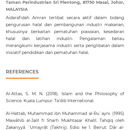
Taman Perindustrian Sri Plentong, 81750 Masai, Johor,
MALAYSIA
Aidarafidah Amran terlibat secara aktif dalam bidang
pengurusan halal dan pembangunan industri makanan,
khususnya berkaitan pematuhan piawaian, kesedaran
halal dan latihan industri. Pengalaman beliau
merangkumi kerjasama industri serta penglibatan dalam
inisiatif pendidikan dan pematuhan halal.
REFERENCES
Al-Attas, S. M. N. (2018). Islam and the Philosophy of
Science. Kuala Lumpur: Ta’dib International.
Al-Hattab, Muhammad ibn Muhammad al-Ru`ayni. (1995)
Mawāhib al-Jalīl fī Sharḥ Mukhtaṣar Khalīl. Tahqīq oleh
Zakariyyā ʿUmayrāt (Takhrij). Edisi ke 1. Beirut: Dār al-