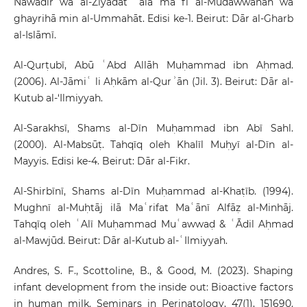
Nawādir wa al-Ziyādāt ʿalā mā fī al-Mudawwanah wa
ghayrihā min al-Ummahāt. Edisi ke-1. Beirut: Dār al-Gharb
al-Islāmī.
Al-Qurṭubī, Abū ʿAbd Allāh Muḥammad ibn Aḥmad.
(2006). Al-Jāmiʿ li Aḥkām al-Qurʾān (Jil. 3). Beirut: Dār al-
Kutub al-‘Ilmiyyah.
Al-Sarakhsī, Shams al-Dīn Muḥammad ibn Abī Sahl.
(2000). Al-Mabsūṭ. Tahqīq oleh Khalīl Muḥyī al-Dīn al-
Mayyis. Edisi ke-4. Beirut: Dār al-Fikr.
Al-Shirbīnī, Shams al-Dīn Muḥammad al-Khaṭīb. (1994).
Mughnī al-Muḥtāj ilā Maʿrifat Maʿānī Alfāẓ al-Minhāj.
Tahqīq oleh ʿAlī Muḥammad Muʿawwaḍ & ʿĀdil Aḥmad
al-Mawjūd. Beirut: Dār al-Kutub al-ʿIlmiyyah.
Andres, S. F., Scottoline, B., & Good, M. (2023). Shaping
infant development from the inside out: Bioactive factors
in human milk. Seminars in Perinatology, 47(1), 151690.