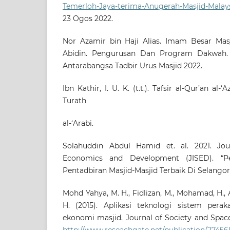
Temerloh-Jaya-terima-Anugerah-Masjid-Malay
23 Ogos 2022.
Nor Azamir bin Haji Alias. Imam Besar Mas
Abidin. Pengurusan Dan Program Dakwah. 
Antarabangsa Tadbir Urus Masjid 2022.
Ibn Kathir, I. U. K. (t.t.). Tafsir al-Qur’an al-‘
Turath
al-‘Arabi.
Solahuddin Abdul Hamid et. al. 2021. Jour
Economics and Development (JISED). “P
Pentadbiran Masjid-Masjid Terbaik Di Selangor
Mohd Yahya, M. H., Fidlizan, M., Mohamad, H., Az
H. (2015). Aplikasi teknologi sistem pera
ekonomi masjid. Journal of Society and Space 
http://www.reseachgate.net/publication/2745