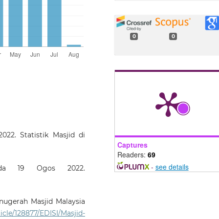
0
0
22. Statistik Masjid di
Captures
Readers:
69
-
see details
ada 19 Ogos 2022.
Anugerah Masjid Malaysia
icle/128877/EDISI/Masjid-