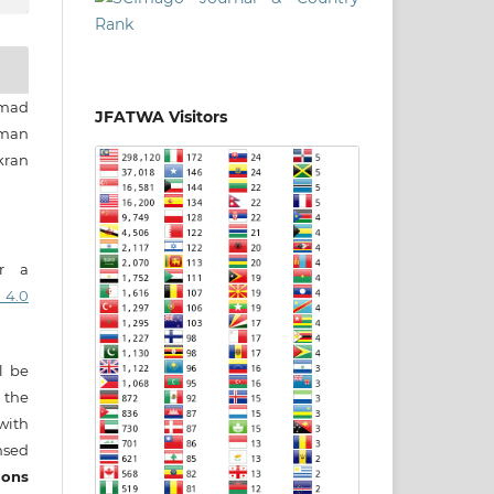
mad
JFATWA Visitors
zman
ran
er a
 4.0
ll be
 the
 with
nsed
ons