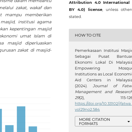
kanisme dalam membantu
Attribution 4.0 International
lalui zakat, wakaf dan
BY 4.0) license
, unless other
lihat mampu memberikan
stated.
masjid, institusi agama
akan kepentingan masjid
HOW TO CITE
konomi umat Islam di
a masjid diperluaskan
rusan zakat di masjid-
Pemerkasaan Institusi Masji
Sebagai Pusat Bantua
Ekonomi Lokal Di Malaysia
Empowering Mosqu
Institutions as Local Economi
Aid Centers in Malaysia
(2024).
Journal of Fatw
Management and Researc
29
(2), 115-126
https://doi.org/10.33102/jfatwa.
vol29no2.584
MORE CITATION
FORMATS