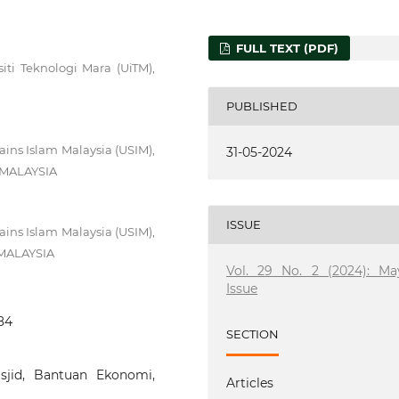
FULL TEXT (PDF)
ti Teknologi Mara (UiTM),
PUBLISHED
ins Islam Malaysia (USIM),
31-05-2024
, MALAYSIA
ISSUE
ins Islam Malaysia (USIM),
 MALAYSIA
Vol. 29 No. 2 (2024): Ma
Issue
584
SECTION
asjid, Bantuan Ekonomi,
Articles