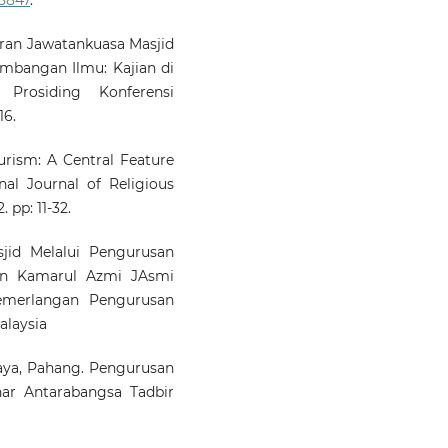
daran Jawatankuasa Masjid
mbangan Ilmu: Kajian di
 Prosiding Konferensi
16.
ourism: A Central Feature
nal Journal of Religious
. pp: 11-32.
jid Melalui Pengurusan
dan Kamarul Azmi JAsmi
cemerlangan Pengurusan
alaysia
Jaya, Pahang. Pengurusan
ar Antarabangsa Tadbir