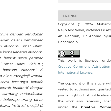
LICENSE
Copyright (c) 2024 Muham
Najib Abd Wakil, Professor Dr A
nonim dengan kehidupan
Ab Rahman, Dr Ahmad Syuk
mapan dalam pembinaan
Baharuddin
an ekonomi umat Islam.
a kemaslahatan ekonomi
t bentuk serta peranan
This work is licensed und
 umat Islam. Oleh itu,
Creative Commons Attribution
k bantuan ekonomi di
International License
.
uga akan mengkaji impak-
serta kesannya kepada
The copyright of this article wi
entuk kualitatif dengan
vested to author(s) and granted
 samping berlandaskan
journal right of first publication
a beberapa orang pihak
the work simultaneously lice
ahawa institusi masjid di
under the
Creative Comm