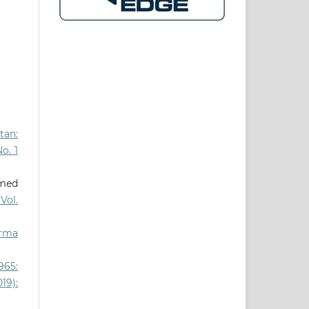
tan:
o. 1
amed
Vol.
orma
965:
19):