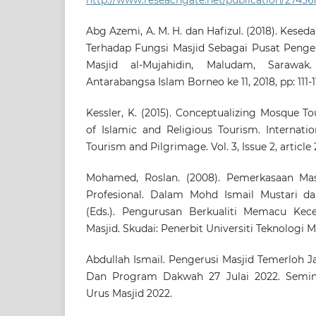
Abg Azemi, A. M. H. dan Hafizul. (2018). Kese
Terhadap Fungsi Masjid Sebagai Pusat Penge
Masjid al-Mujahidin, Maludam, Sarawak.
Antarabangsa Islam Borneo ke 11, 2018, pp: 111-1
Kessler, K. (2015). Conceptualizing Mosque T
of Islamic and Religious Tourism. Internatio
Tourism and Pilgrimage. Vol. 3, Issue 2, article 2
Mohamed, Roslan. (2008). Pemerkasaan Mas
Profesional. Dalam Mohd Ismail Mustari 
(Eds.). Pengurusan Berkualiti Memacu Ke
Masjid. Skudai: Penerbit Universiti Teknologi M
Abdullah Ismail. Pengerusi Masjid Temerloh 
Dan Program Dakwah 27 Julai 2022. Semin
Urus Masjid 2022.