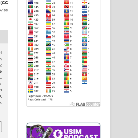
 (CC
wise
d
n
:
e
c
.
a
h
,
.