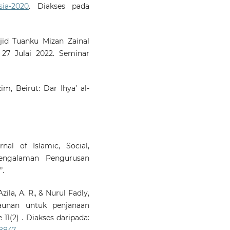
sia-2020
. Diakses pada
jid Tuanku Mizan Zainal
27 Julai 2022. Seminar
Azim, Beirut: Dar Ihya’ al-
nal of Islamic, Social,
engalaman Pengurusan
”.
ila, A. R., & Nurul Fadly,
kaunan untuk penjanaan
11(2) . Diakses daripada:
68847
.