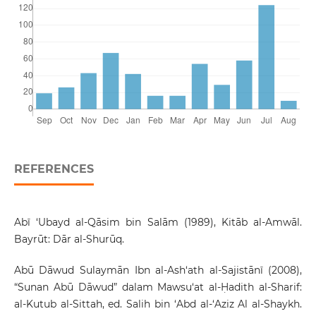
REFERENCES
Abī ‘Ubayd al-Qāsim bin Salām (1989), Kitāb al-Amwāl.
Bayrūt: Dār al-Shurūq.
Abū Dāwud Sulaymān Ibn al-Ash‘ath al-Sajistānī (2008),
“Sunan Abū Dāwud” dalam Mawsu‘at al-Ḥadith al-Sharif:
al-Kutub al-Sittah, ed. Salih bin ‘Abd al-‘Aziz Al al-Shaykh.