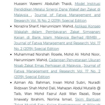
Hussein ‘Azeemi Abdullah Thaidi,
Model Institusi
Pendidikan Melalui Sinergi Dana Wakaf dan Zakat di
Malaysia
,
Journal of Fatwa Management and
Research: Vol. 16 No. 2 (2019): Special Edition
Norazira Sharif, Hairunnizam Wahid,
Aplikasi Konsep
Wakalah dalam Pembayaran Zakat Simpanan:
Kajian di Bank Islam Malaysia Berhad (BIMB)
,
Journal of Fatwa Management and Research: Vol. 17
No. 2 (2019): Special Edition
Muhammad Norshah Rosele, Mohd Ali Mohd Noor,
Hairunnizam Wahid,
Cadangan Penyetaraan Ukuran
Nisab Zakat Emas Perhiasan di Malaysia
,
Journal of
Fatwa Management and Research: Vol. 17 No. 2
(2019): Special Edition
Azman Ab. Rahman, Irwan Mohd Subri, Nuradli
Ridzwan Shah Mohd Dali, Mahazan Abdul Mutalib @
Taib, Wan Mohd Fazrul Azdi Wan Razali, Rose
Irnawaty Ibrahim, Norlina Ismail,
Skim Bantuan
Zakat Mualaf: Satu Kajian Kontemporari di Wilayah