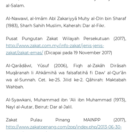
al-Salam.
Al-Nawawī, al-Imām Abī Zakariyyā Muḥy al-Dīn bin Sharaf
(1983), Sharh Sahih Muslim, Kaherah: Dar al-Fikr.
Pusat Pungutan Zakat Wilayah Persekutuan (2017),
http://www.zakat.com.my/info-zakat/jenis-jenis-
zakat/zakat-emas/
(Dicapai pada 19 November 2017)
Al-Qarāḍāwī, Yūsuf (2006), Fiqh al-Zakāh Dirāsah
Muqāranah li Ahkāmihā wa falsafatihā fi Daw’ al-Qur’ān
wa al-Sunnah. Cet. ke-25. Jilid ke-2. Qāhirah: Maktabah
Wahbah.
Al-Syawkani, Muhammad ibn ‘Ali ibn Muhammad (1973),
Nayl al-Autar, Beirut: Dar al-Jalil.
Zakat Pulau Pinang MAINPP (2017),
http://www.zakatpenang.com/zpp/index.php/2013-06-30-