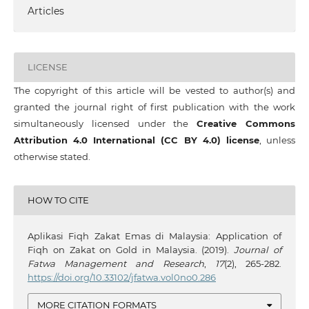
Articles
LICENSE
The copyright of this article will be vested to author(s) and
granted the journal right of first publication with the work
simultaneously licensed under the
Creative Commons
Attribution 4.0 International (CC BY 4.0) license
, unless
otherwise stated.
HOW TO CITE
Aplikasi Fiqh Zakat Emas di Malaysia: Application of
Fiqh on Zakat on Gold in Malaysia. (2019).
Journal of
Fatwa Management and Research
,
17
(2), 265-282.
https://doi.org/10.33102/jfatwa.vol0no0.286
MORE CITATION FORMATS