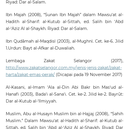
Riyad: Dar al-Salam.
Ibn Majah (2008), “Sunan Ibn Majah” dalam Mawsu‘at al-
Ḥadith al-Sharif: al-Kutub al-Sittah, ed. Salih bin ‘Abd
al-‘Aziz Al al-Shaykh. Riyad: Dar al-Salam.
Ibn Qudāmah al-Maqdisī (2003), al-Mughnī. Cet. ke-6. Jilid
1.Urdun: Bayt al-Afkar al-Duwaliah.
Lembaga Zakat Selangor (2017),
http://www.zakatselangor.com.my/jenis-jenis-zakat/zakat-
harta/zakat-emas-perak/
(Dicapai pada 19 November 2017)
Al-Kasani, al-Imam ‘Ala al-Din Abi Bakr bin Mas‘ud al-
Hanafi (2003), Bada‘i al-Sana‘i. Cet. ke-2. Jilid ke-2. Bayrūt:
Dar al-Kutub al-‘Ilmiyyah.
Muslim, Abu al-Husayn Muslim bin al-Hajjaj (2008), “Sahih
Muslim.” Dalam Mawsu‘at al-Hadith al-Sharif: al-Kutub al-
Sittah, ed. Salih bin ‘Abd al-‘Aziz Al al-Shaykh. Riyad: Dar