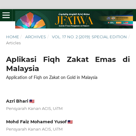
HOME
/
ARCHIVES
/
VOL. 17 NO. 2 (2019): SPECIAL EDITION
/
Articles
Aplikasi Fiqh Zakat Emas di
Malaysia
Application of Fiqh on Zakat on Gold in Malaysia
Azri Bhari
Pensyarah Kanan ACIS, UiTM
Mohd Faiz Mohamed Yusof
Pensyarah Kanan ACIS, UiTM