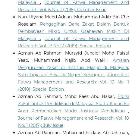
Malaysia
,
Journal of Fatwa Management and
Research: Vol. 6 No. 1 (2015): October Issue
Nurul Ilyana Muhd Adnan, Muhammad Adib Bin Che
Roselam,
Pengagihan Dana Zakat Dalam Bentuk
Pembiayaan Mikro Untuk Usahawan Miskin Di
Malaysia
,
Journal of Fatwa Management and
Research: Vol. 17 No. 2 (2019): Special Edition
Azman Ab Rahman, Mursyid Junaidi Mohd Faisal
Yeap, Muhammad Najib Abd Wakil,
Amalan
Pengurusan Zakat di Institusi Masjid di Malaysia:
Satu Tinjauan Awal di Negeri Selangor
,
Journal of
Fatwa Management and Research: Vol. 13 No. 1
(2018): Special Edition
Azman Ab Rahman, Mohd Faez Abu Bakar,
Polisi
Zakat untuk Pendidikan di Malaysia: Suatu Kajian ke
Arah Pembentukan Model Institusi Pendidikan
,
Journal of Fatwa Management and Research: Vol. 10
No. 1 (2017): July Issue
Azman Ab Rahman, Muhamad Firdaus Ab Rahman,