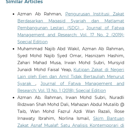
Similar Articles
Azman Ab Rahman,
Pengurusan Institusi Zakat
Berdasarkan Maqasid Syariah dan Matlamat
Pembangunan Lestari (SDG)
,
Journal of Fatwa
Management and Research: Vol. 17 No. 2 (2019):
Special Edition
Muhammad Najib Abd Wakil, Azman Ab Rahman,
Syed Mohd Najib Syed Omar, Hasnizam Hashim,
Zahari Mahad Musa, Irwan Mohd Subri, Mursyid
Junaidi Mohd Faisal Yeap,
Kutipan Zakat di Negeri
Lain oleh Ejen dan Amil Tidak Bertauliah Menurut
Syarak
,
Journal of Fatwa Management and
Research: Vol. 13 No. 1 (2018): Special Edition
Azman Ab. Rahman, Irwan Mohd Subri, Nuradli
Ridzwan Shah Mohd Dali, Mahazan Abdul Mutalib @
Taib, Wan Mohd Fazrul Azdi Wan Razali, Rose
Irnawaty Ibrahim, Norlina Ismail,
Skim Bantuan
Zakat Asnaf Mualaf: Satu Analisis Kontemporari di