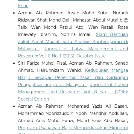
Issue
Azman Ab. Rahman, Irwan Mohd Subri, Nuradli
Ridzwan Shah Mohd Dali, Mahazan Abdul Mutalib @
Taib, Wan Mohd Fazrul Azdi Wan Razali, Rose
Irnawaty Ibrahim, Norlina Ismail,
Skim Bantuan
Zakat Asnaf Mualaf: Satu Analisis Kontemporari di
Malaysia
,
Journal of Fatwa Management and
Research: Vol. 6 No. 1 (2015): October Issue
Siti Fariza Muhd. Fisal, Azman Ab. Rahman, Sanep
Ahmad, Hairunnizam Wahid,
Kedudukan Mangsa
Banjir Sebagai Penerima Zakat dan Cadangan
Pengaplikasiannya di Malaysia
,
Journal of Fatwa
Management and Research: Vol. 8 No. 1 (2016):
Special Edition
Azman Ab. Rahman, Mohamad Yazis Ali Basah,
Mohammad Noorizzuddin Nooh, Mahdhir Abdullah,
Ahmad Anis Mohd Fauzi, Mohd Faez Abu Bakar,
Program Usahawan Bagi Memperkasakan Ekonomi