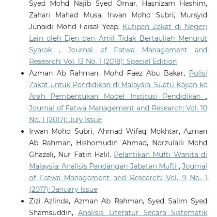
Syed Mohd Najib Syed Omar, Hasnizam Hashim,
Zahari Mahad Musa, Irwan Mohd Subri, Mursyid
Junaidi Mohd Faisal Yeap,
Kutipan Zakat di Negeri
Lain oleh Ejen dan Amil Tidak Bertauliah Menurut
Syarak
,
Journal of Fatwa Management and
Research: Vol. 13 No. 1 (2018): Special Edition
Azman Ab Rahman, Mohd Faez Abu Bakar,
Polisi
Zakat untuk Pendidikan di Malaysia: Suatu Kajian ke
Arah Pembentukan Model Institusi Pendidikan
,
Journal of Fatwa Management and Research: Vol. 10
No. 1 (2017): July Issue
Irwan Mohd Subri, Ahmad Wifaq Mokhtar, Azman
Ab Rahman, Hishomudin Ahmad, Norzulaili Mohd
Ghazali, Nur Fatin Halil,
Pelantikan Mufti Wanita di
Malaysia: Analisis Pandangan Jabatan Mufti
,
Journal
of Fatwa Management and Research: Vol. 9 No. 1
(2017): January Issue
Zizi Azlinda, Azman Ab Rahman, Syed Salim Syed
Shamsuddin,
Analisis Literatur Secara Sistematik