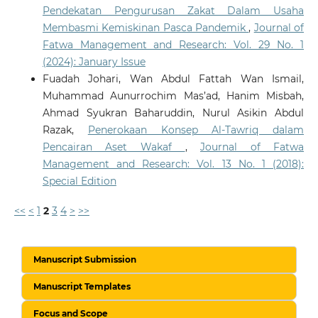
Pendekatan Pengurusan Zakat Dalam Usaha
Membasmi Kemiskinan Pasca Pandemik
,
Journal of
Fatwa Management and Research: Vol. 29 No. 1
(2024): January Issue
Fuadah Johari, Wan Abdul Fattah Wan Ismail,
Muhammad Aunurrochim Mas’ad, Hanim Misbah,
Ahmad Syukran Baharuddin, Nurul Asikin Abdul
Razak,
Penerokaan Konsep Al-Tawriq dalam
Pencairan Aset Wakaf
,
Journal of Fatwa
Management and Research: Vol. 13 No. 1 (2018):
Special Edition
<<
<
1
2
3
4
>
>>
Manuscript Submission
Manuscript Templates
Focus and Scope