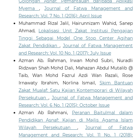
Golongan Asnaf: Pemantauan daripada Aplikasi
Myema
,
Journal of Fatwa Management and
Research: Vol. 7 No. 1 (2016): April Issue
Muhammad Rizal Jalil, Hairunnizam Wahid, Sanep
Ahmad,
Lokalisasi Unit Zakat Institusi Pengajian
Tinggi Sebagai Model One Stop Center Agihan
Zakat Pendidikan
,
Journal of Fatwa Management
and Research: Vol. 10 No. 1 (2017): July Issue
Azman Ab. Rahman, Irwan Mohd Subri, Nuradli
Ridzwan Shah Mohd Dali, Mahazan Abdul Mutalib @
Taib, Wan Mohd Fazrul Azdi Wan Razali, Rose
Irnawaty Ibrahim, Norlina Ismail,
Skim Bantuan
Zakat Mualaf: Satu Kajian Kontemporari di Wilayah
Persekutuan
,
Journal of Fatwa Management and
Research: Vol. 6 No. 1 (2015): October Issue
Azman Ab Rahmani,
Peranan Baitulmal dalam
Pendidikan Asnaf: Kajian di Majlis Agama Islam
Wilayah Persekutuan
,
Journal of Fatwa
Management and Research: Vol. 11 No. 1 (2018):