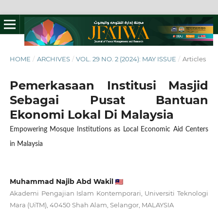
HOME
/
ARCHIVES
/
VOL. 29 NO. 2 (2024): MAY ISSUE
/
Articles
Pemerkasaan Institusi Masjid
Sebagai Pusat Bantuan
Ekonomi Lokal Di Malaysia
Empowering Mosque Institutions as Local Economic Aid Centers
in Malaysia
Muhammad Najib Abd Wakil
Akademi Pengajian Islam Kontemporari, Universiti Teknologi
Mara (UiTM), 40450 Shah Alam, Selangor, MALAYSIA