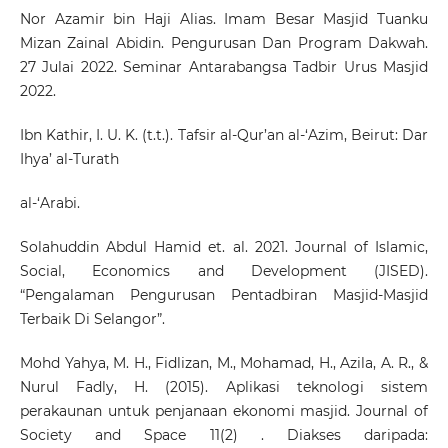
Nor Azamir bin Haji Alias. Imam Besar Masjid Tuanku
Mizan Zainal Abidin. Pengurusan Dan Program Dakwah.
27 Julai 2022. Seminar Antarabangsa Tadbir Urus Masjid
2022.
Ibn Kathir, I. U. K. (t.t.). Tafsir al-Qur’an al-‘Azim, Beirut: Dar
Ihya’ al-Turath
al-‘Arabi.
Solahuddin Abdul Hamid et. al. 2021. Journal of Islamic,
Social, Economics and Development (JISED).
“Pengalaman Pengurusan Pentadbiran Masjid-Masjid
Terbaik Di Selangor”.
Mohd Yahya, M. H., Fidlizan, M., Mohamad, H., Azila, A. R., &
Nurul Fadly, H. (2015). Aplikasi teknologi sistem
perakaunan untuk penjanaan ekonomi masjid. Journal of
Society and Space 11(2) . Diakses daripada: