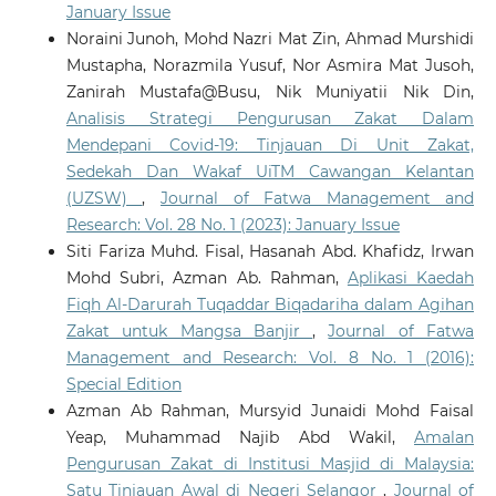
January Issue
Noraini Junoh, Mohd Nazri Mat Zin, Ahmad Murshidi
Mustapha, Norazmila Yusuf, Nor Asmira Mat Jusoh,
Zanirah Mustafa@Busu, Nik Muniyatii Nik Din,
Analisis Strategi Pengurusan Zakat Dalam
Mendepani Covid-19: Tinjauan Di Unit Zakat,
Sedekah Dan Wakaf UiTM Cawangan Kelantan
(UZSW)
,
Journal of Fatwa Management and
Research: Vol. 28 No. 1 (2023): January Issue
Siti Fariza Muhd. Fisal, Hasanah Abd. Khafidz, Irwan
Mohd Subri, Azman Ab. Rahman,
Aplikasi Kaedah
Fiqh Al-Darurah Tuqaddar Biqadariha dalam Agihan
Zakat untuk Mangsa Banjir
,
Journal of Fatwa
Management and Research: Vol. 8 No. 1 (2016):
Special Edition
Azman Ab Rahman, Mursyid Junaidi Mohd Faisal
Yeap, Muhammad Najib Abd Wakil,
Amalan
Pengurusan Zakat di Institusi Masjid di Malaysia:
Satu Tinjauan Awal di Negeri Selangor
,
Journal of