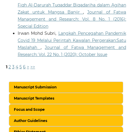
Fiqh Al-Darurah Tuqaddar Biqadariha dalam Agihan
Zakat untuk Mangsa Banjir
,
Journal of Fatwa
Management and Research: Vol. 8 No. 1 (2016):
Special Edition
Irwan Mohd Subri,
Langkah Pencegahan Pandemik
Covid 19 Melalui Perintah Kawalan Pergerakan:Satu
Maslahah
,
Journal of Fatwa Management and
Research: Vol. 22 No. 1 (2020): October Issue
1
2
3
4
5
6
>
>>
Manuscript Submission
Manuscript Templates
Focus and Scope
Author Guidelines
Ethics Statement