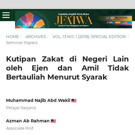
HOME
/
ARCHIVES
/
VOL. 13 NO. 1 (2018): SPECIAL EDITION
/
Seminar Papers
Kutipan Zakat di Negeri Lain
oleh Ejen dan Amil Tidak
Bertauliah Menurut Syarak
Muhammad Najib Abd Wakil
Pelajar Sarjana
Azman Ab Rahman
Associate Prof.