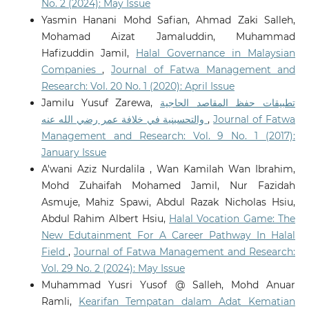
No. 2 (2024): May Issue
Yasmin Hanani Mohd Safian, Ahmad Zaki Salleh,
Mohamad Aizat Jamaluddin, Muhammad
Hafizuddin Jamil,
Halal Governance in Malaysian
Companies
,
Journal of Fatwa Management and
Research: Vol. 20 No. 1 (2020): April Issue
Jamilu Yusuf Zarewa,
تطبيقات حفظ المقاصد الحاجية
والتحسينية في خلافة عمر رضي الله عنه
,
Journal of Fatwa
Management and Research: Vol. 9 No. 1 (2017):
January Issue
A'wani Aziz Nurdalila , Wan Kamilah Wan Ibrahim,
Mohd Zuhaifah Mohamed Jamil, Nur Fazidah
Asmuje, Mahiz Spawi, Abdul Razak Nicholas Hsiu,
Abdul Rahim Albert Hsiu,
Halal Vocation Game: The
New Edutainment For A Career Pathway In Halal
Field
,
Journal of Fatwa Management and Research:
Vol. 29 No. 2 (2024): May Issue
Muhammad Yusri Yusof @ Salleh, Mohd Anuar
Ramli,
Kearifan Tempatan dalam Adat Kematian