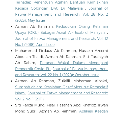
Terhadap Penentuan Agihan Bantuan Kemiskinan
Kepada Golongan B40 Di Malaysia
,
Journal of
Fatwa Management and Research: Vol. 28 No. 2
(2023): May Issue
Azman Ab Rahman,
Kedudukan Orang Kelainan
Upaya (OKU) Sebagai Asnaf Ar-Riqab di Malaysia
,
Journal of Fatwa Management and Research: Vol. 12
No. 1 (2018): April Issue
Muhammad Firdaus Ab Rahman, Hussein Azeemi
Abdullah Thaidi, Azman Ab Rahman, Siti Farahiyah
Ab Rahim,
Peranan Wakaf Dalam Mendepani
Pendemik Covid-19
,
Journal of Fatwa Management
and Research: Vol. 22 No. 1 (2020): October Issue
Azman Ab Rahman, Zulkifli Mohamad Albakri,
Sumpah dalam Kesalahan Qazaf Menurut Perspektif
Islam
,
Journal of Fatwa Management and Research:
Vol. 2 No. 1 (2011)
Siti Fariza Muhd. Fisal, Hasanah Abd. Khafidz, Irwan
Mohd Subri, Azman Ab. Rahman,
Aplikasi Kaedah