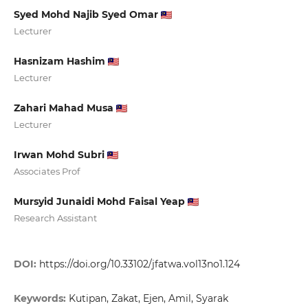
Syed Mohd Najib Syed Omar
Lecturer
Hasnizam Hashim
Lecturer
Zahari Mahad Musa
Lecturer
Irwan Mohd Subri
Associates Prof
Mursyid Junaidi Mohd Faisal Yeap
Research Assistant
DOI:
https://doi.org/10.33102/jfatwa.vol13no1.124
Keywords:
Kutipan, Zakat, Ejen, Amil, Syarak