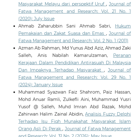
Masyarakat Melayu dari perspektif Uruf
,
Journal of
Fatwa Management and Research: Vol. 21 No. 1
(2020): July Issue
Ahmab Zaharubbin Sani Ahmab Sabri,
Hukum
Pemakaian dan Zakat Suasa dan Emas
,
Journal of
Fatwa Management and Research: Vol. 2 No. 1 (2011)
Azman Ab Rahman, Md Yunus Abd Aziz, Ahmad Zaki
Salleh, Anis Nabilah Kamarulzaman,
Peranan
Kerajaan Dalam Pendidikan Antirasuah Di Malaysia
Dan Impaknya Terhadap Masyarakat
,
Journal of
Fatwa Management and Research: Vol. 29 No. 1
(2024): January Issue
Muhammad Syazwan Faiz Shahrom, Paiz Hassan,
Mohd Anuar Ramli, Zulkefli Aini, Muhammad Yusri
Yusof @ Salleh, Muhd Imran Abd Razak, Mohd
Zahirwan Halim Zainal Abidin,
Analisis Fuzzy Delphi
Terhadap Isu Fiqh Munakahat Masyarakat Islam
Orang Asli Di Perak
,
Journal of Fatwa Management
and Research: Vol. 31 No. 2 (2026): May Issue