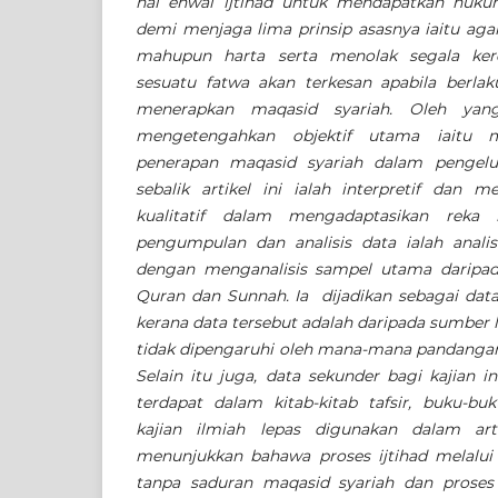
hal ehwal ijtihad untuk mendapatkan huk
demi menjaga lima prinsip asasnya iaitu agam
mahupun harta serta menolak segala ker
sesuatu fatwa akan terkesan apabila berlak
menerapkan maqasid syariah. Oleh yang
mengetengahkan objektif utama iaitu m
penerapan maqasid syariah dalam pengelua
sebalik artikel ini ialah interpretif dan
kualitatif dalam mengadaptasikan reka 
pengumpulan dan analisis data ialah anal
dengan menganalisis sampel utama daripad
Quran dan Sunnah. Ia dijadikan sebagai data
kerana data tersebut adalah daripada sumber 
tidak dipengaruhi oleh mana-mana pandangan 
Selain itu juga, data sekunder bagi kajian i
terdapat dalam kitab-kitab tafsir, buku-bu
kajian ilmiah lepas digunakan dalam arti
menunjukkan bahawa proses ijtihad melalu
tanpa saduran maqasid syariah dan proses 