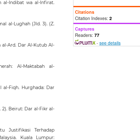
n al-Indibat wa al-Infirat.
Kefahaman AJK Fatwa Neg
Sembilan terhadap Ijti
Citations
kontemporari [T
Citation Indexes:
2
understanding 
mal al-Lughah (Jld. 3). (Z.
Captures
contemporary Ijtihad am
Readers:
77
members of the Nege
Sembilan Fatwa committe
-
see details
a al-Ard. Dar Al-Kutub Al-
Muallim Journal of Soc
Science and Humanities, 30.
10.33306/mjssh/394
herah: Al-Maktabah al-
Ismail A.M.
(2025-08-19)
ul al-Fiqh. Hurghada: Dar
FATWA PARAMETERS IN LI
OF THE MAQASID SYARI
Malaysian Journal of Syariah 
Law, 13(3), 714-731.
 2). Beirut: Dar al-Fikr al-
10.33102/mjsl.vol13no3.1244
u Justifikasi Terhadap
Roslan M.M.
(2024-05-01)
laysia. Kuala Lumpur: