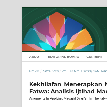
ABOUT
EDITORIAL BOARD
CURRENT
HOME
/
ARCHIVES
/
VOL. 28 NO. 1 (2023): JANUAR
Kekhilafan Menerapkan 
Fatwa: Analisis Ijtihad Ma
Arguments In Applying Maqasid Syariʻah In The Fatwa