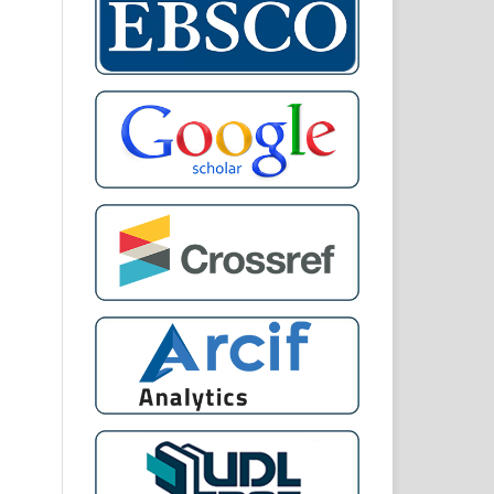
 In
 An
 of
nd