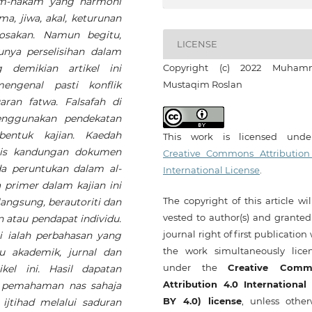
um-hakam yang harmoni
a, jiwa, akal, keturunan
osakan. Namun begitu,
LICENSE
unya perselisihan dalam
 demikian artikel ini
Copyright (c) 2022 Muham
engenal pasti konflik
Mustaqim Roslan
ran fatwa. Falsafah di
 menggunakan pendekatan
bentuk kajian. Kaedah
This work is licensed und
isis kandungan dokumen
Creative Commons Attribution
a peruntukan dalam al-
International License
.
 primer dalam kajian ini
The copyright of this article wi
langsung, berautoriti dan
vested to author(s) and granted
atau pendapat individu.
journal right of first publication
ni ialah perbahasan yang
the work simultaneously lice
ku akademik, jurnal dan
under the
Creative Comm
kel ini. Hasil dapatan
Attribution 4.0 International
i pemahaman nas sahaja
BY 4.0) license
, unless other
ijtihad melalui saduran