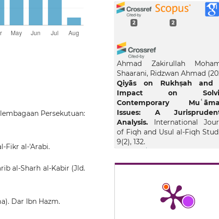
2
2
Ahmad Zakirullah Moha
Shaarani, Ridzwan Ahmad
(20
Qiyās on Rukhṣah and 
Impact on Solvi
Contemporary Muʿāma
Issues: A Jurisprudent
Perlembagaan Persekutuan:
Analysis.
International Jour
of Fiqh and Usul al-Fiqh Stud
9(2), 132.
-Fikr al-'Arabi.
10.31436/ijfus.v9i2.372
rib al-Sharh al-Kabir (Jld.
Mohd Khir Johari Ab
Muhammad Firdaus Ab
ma). Dar Ibn Hazm.
Manaf, Mohd Kamel Mat Sal
(2026)