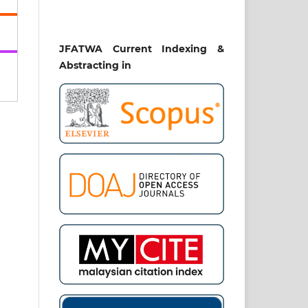
eri
had
he
JFATWA Current Indexing &
of
ong
Abstracting in
ri
e].
ial
GHT
AH.
and