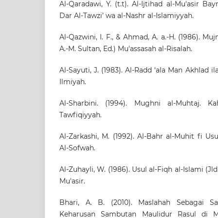
Al-Qaradawi, Y. (t.t). Al-Ijtihad al-Mu'asir Bay
Dar Al-Tawzi’ wa al-Nashr al-Islamiyyah.
Al-Qazwini, I. F., & Ahmad, A. a.-H. (1986). Muj
A.-M. Sultan, Ed.) Mu'assasah al-Risalah.
Al-Sayuti, J. (1983). Al-Radd ‘ala Man Akhlad il
Ilmiyah.
Al-Sharbini. (1994). Mughni al-Muhtaj. Ka
Tawfiqiyyah.
Al-Zarkashi, M. (1992). Al-Bahr al-Muhit fi Us
Al-Sofwah.
Al-Zuhayli, W. (1986). Usul al-Fiqh al-Islami (Jld.
Mu'asir.
Bhari, A. B. (2010). Maslahah Sebagai Sat
Keharusan Sambutan Maulidur Rasul di Ma