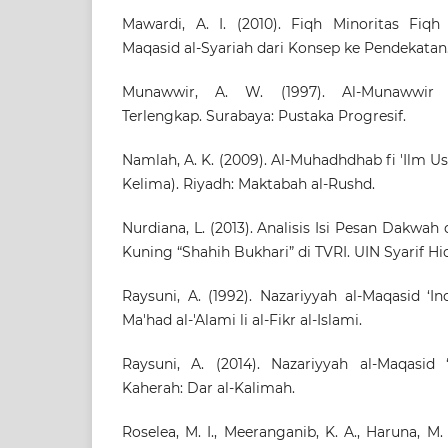
Mawardi, A. I. (2010). Fiqh Minoritas Fiqh 
Maqasid al-Syariah dari Konsep ke Pendekatan
Munawwir, A. W. (1997). Al-Munawwir 
Terlengkap. Surabaya: Pustaka Progresif.
Namlah, A. K. (2009). Al-Muhadhdhab fi 'Ilm Us
Kelima). Riyadh: Maktabah al-Rushd.
Nurdiana, L. (2013). Analisis Isi Pesan Dakwah
Kuning “Shahih Bukhari” di TVRI. UIN Syarif Hi
Raysuni, A. (1992). Nazariyyah al-Maqasid ‘In
Ma'had al-'Alami li al-Fikr al-Islami.
Raysuni, A. (2014). Nazariyyah al-Maqasid ‘
Kaherah: Dar al-Kalimah.
Roselea, M. I., Meeranganib, K. A., Haruna, M. S