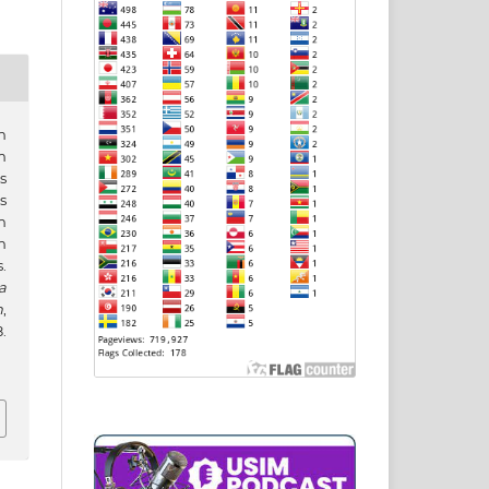
n
m
s
s
h
n
.
a
h
,
.