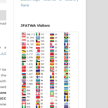
mad
JFATWA Visitors
er a
 4.0
ll be
 the
 with
nsed
ons
 (CC
wise