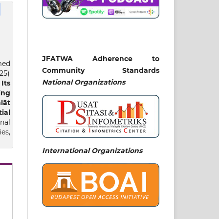
JFATWA Adherence to
med
Community Standards
25)
National
Organizations
Its
ng
lāt
ial
nal
ies,
International Organizations
as,
dul
leh