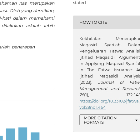
stated.
mahaman nas merupakan
wasi. Oleh yang demikian,
ati-hati dalam memahami
HOW TO CITE
dilakukan adalah lebih
Kekhilafan Menerapka
Maqasid Syariʻah Dala
ariah, penerapan
Pengeluaran Fatwa: Analisi
Ijtihad Maqasidi: Argument
In Applying Maqasid Syariʻa
In The Fatwa Issuance: A
Ijtihad Maqasidi Analysis
(2023).
Journal of Fatw
Management and Researc
28
(1), 132-148
https://doi.org/10.33102/jfatwa.
vol28no1.464
MORE CITATION
FORMATS