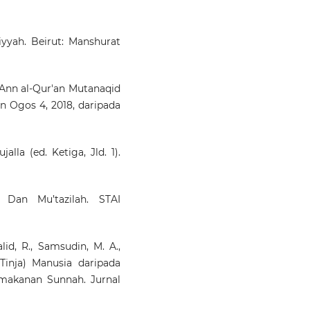
Mufti Harussani's Leadership
Family Institutions:
Education Analysis.
Journal
biyyah. Beirut: Manshurat
Fatwa Management a
Research, 29(2), 79-98.
10.33102/jfatwa.vol29no2.562
am Ann al-Qur'an Mutanaqid
an Ogos 4, 2018, daripada
alla (ed. Ketiga, Jld. 1).
 Dan Mu’tazilah. STAI
lid, R., Samsudin, M. A.,
 (Tinja) Manusia daripada
emakanan Sunnah. Jurnal