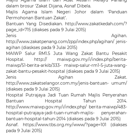
Majlis Agama Islam dan Adat Resam Melayu Pahang
dalam brosur ‘Zakat Dijana, Asnaf Dibela.
Majlis Agama Islam Negeri Johor dalam ‘Panduan
Permohonan Bantuan Zakat’.
Bantuan Yang Disediakan. http://www.zakatkedah.com/?
page_id=715 (diakses pada 9 Julai 2015)
Jenis Agihan.
http://www.zakatpenang.com/zpp/index.php/agihan/ jenis-
agihan (diaskses pada 9 Julai 2015)
MAIWP Salur RM1.5 Juta Wang Zakat Bantu Pesakit
Hospital. http:// maiwp.gov.my/i/index.php/berita-
maiwp/51-berita-arkib/333- maiwp-salur-rm1-5-juta-wang-
zakat-bantu-pesakit-hospital (diakses pada 9 Julai 2015)
Jenis Agihan Zakat.
http://www.zakatselangor.com.my/jenis-bantuan- umum/
(diakses pada 9 Julai 2015)
Hospital Putrajaya Jadi Tuan Rumah Majlis Penyerahan
Bantuan Hospital Tahun 2014.
http://www.maiwp.gov.my/i/index.php/ berita-maiwp/483-
hospital-putrajaya-jadi-tuan-rumah-majlis- penyerahan-
bantuan-hospital-tahun-2014 (diakses pada 9 Julai 2015)
Asnaf. https://www.tbs.org.my/www/?page=101 (diakses
pada 9 Julai 2015)