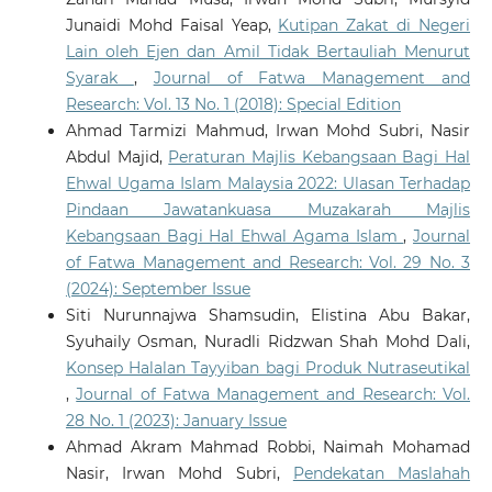
Junaidi Mohd Faisal Yeap,
Kutipan Zakat di Negeri
Lain oleh Ejen dan Amil Tidak Bertauliah Menurut
Syarak
,
Journal of Fatwa Management and
Research: Vol. 13 No. 1 (2018): Special Edition
Ahmad Tarmizi Mahmud, Irwan Mohd Subri, Nasir
Abdul Majid,
Peraturan Majlis Kebangsaan Bagi Hal
Ehwal Ugama Islam Malaysia 2022: Ulasan Terhadap
Pindaan Jawatankuasa Muzakarah Majlis
Kebangsaan Bagi Hal Ehwal Agama Islam
,
Journal
of Fatwa Management and Research: Vol. 29 No. 3
(2024): September Issue
Siti Nurunnajwa Shamsudin, Elistina Abu Bakar,
Syuhaily Osman, Nuradli Ridzwan Shah Mohd Dali,
Konsep Halalan Tayyiban bagi Produk Nutraseutikal
,
Journal of Fatwa Management and Research: Vol.
28 No. 1 (2023): January Issue
Ahmad Akram Mahmad Robbi, Naimah Mohamad
Nasir, Irwan Mohd Subri,
Pendekatan Maslahah