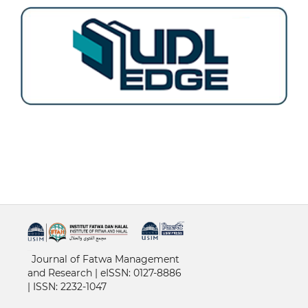
خرید vpn
Journal of Fatwa Management
and Research | e
ISSN: 0127-8886
|
ISSN: 2232-1047