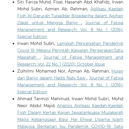
Siti Fariza Muhd. Fisal, Hasanah Abd. Khafidz, Irwan
Mohd Subri, Azman Ab. Rahman,
Aplikasi Kaedah
Fiqh Al-Darurah Tuqaddar Biqadariha dalam Agihan
Zakat untuk Mangsa Banjir
,
Journal of Fatwa
Management and Research: Vol. 8 No. 1 (2016):
Special Edition
Irwan Mohd Subri,
Langkah Pencegahan Pandemik
Covid 19 Melalui Perintah Kawalan Pergerakan:Satu
Maslahah
,
Journal of Fatwa Management and
Research: Vol. 22 No. 1 (2020): October Issue
Zulhilmi Mohamed Nor, Azman Ab. Rahman,
Hujan
dan Banjir dalam Hadis Nabi Saw
,
Journal of Fatwa
Management and Research: Vol. 8 No. 1 (2016):
Special Edition
Ahmad Tarmizi Mahmud, Irwan Mohd Subri, Mohd
Nasir Abdul Majid,
Analisis Aplikasi Kaedah-Kaedah
Fiqh Dalam Kertas Kajian Jawatankuasa Muzakarah
Majlis Kebangsaan Bagi Hal Ehwal Ugama Islam
Malaysia Berkaitan Isu Pandemik COVID-19: Satu