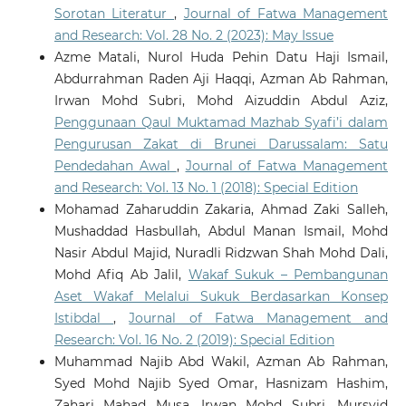
Sorotan Literatur
,
Journal of Fatwa Management
and Research: Vol. 28 No. 2 (2023): May Issue
Azme Matali, Nurol Huda Pehin Datu Haji Ismail,
Abdurrahman Raden Aji Haqqi, Azman Ab Rahman,
Irwan Mohd Subri, Mohd Aizuddin Abdul Aziz,
Penggunaan Qaul Muktamad Mazhab Syafi’i dalam
Pengurusan Zakat di Brunei Darussalam: Satu
Pendedahan Awal
,
Journal of Fatwa Management
and Research: Vol. 13 No. 1 (2018): Special Edition
Mohamad Zaharuddin Zakaria, Ahmad Zaki Salleh,
Mushaddad Hasbullah, Abdul Manan Ismail, Mohd
Nasir Abdul Majid, Nuradli Ridzwan Shah Mohd Dali,
Mohd Afiq Ab Jalil,
Wakaf Sukuk – Pembangunan
Aset Wakaf Melalui Sukuk Berdasarkan Konsep
Istibdal
,
Journal of Fatwa Management and
Research: Vol. 16 No. 2 (2019): Special Edition
Muhammad Najib Abd Wakil, Azman Ab Rahman,
Syed Mohd Najib Syed Omar, Hasnizam Hashim,
Zahari Mahad Musa, Irwan Mohd Subri, Mursyid