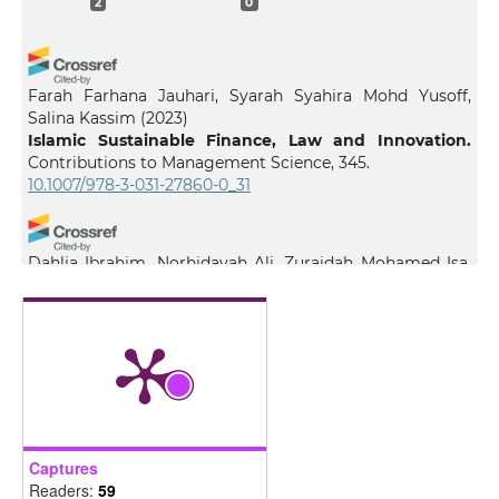
2
0
Farah Farhana Jauhari, Syarah Syahira Mohd Yusoff,
Salina Kassim
(2023)
Islamic Sustainable Finance, Law and Innovation.
Contributions to Management Science, 345.
10.1007/978-3-031-27860-0_31
Dahlia Ibrahim, Norhidayah Ali, Zuraidah Mohamed Isa,
Azyyati Anuar, Suhaida Abu Bakar
(2026)
INISIATIF PELAKSANAAN AKTIVITI ASNAFPRENEUR
OLEH INSTITUSI ZAKAT DALAM PEMBENTUKAN CIRI
KEUSAHAWANAN DI KALANGAN PENERIMA ZAKAT.
International Journal of Entrepreneurship and
Management Practices, 9(34), 584.
10.35631/IJEMP.934035
Captures
Readers:
59