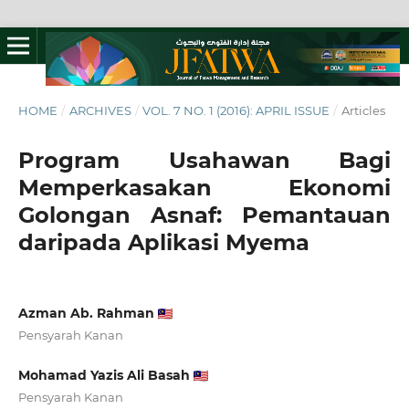
HOME
/
ARCHIVES
/
VOL. 7 NO. 1 (2016): APRIL ISSUE
/
Articles
Program Usahawan Bagi
Memperkasakan Ekonomi
Golongan Asnaf: Pemantauan
daripada Aplikasi Myema
Azman Ab. Rahman
Pensyarah Kanan
Mohamad Yazis Ali Basah
Pensyarah Kanan