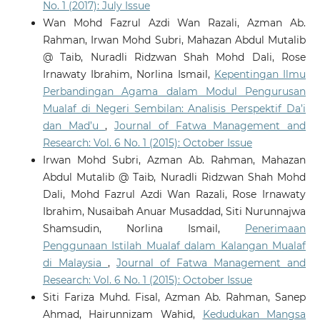
No. 1 (2017): July Issue
Wan Mohd Fazrul Azdi Wan Razali, Azman Ab.
Rahman, Irwan Mohd Subri, Mahazan Abdul Mutalib
@ Taib, Nuradli Ridzwan Shah Mohd Dali, Rose
Irnawaty Ibrahim, Norlina Ismail,
Kepentingan Ilmu
Perbandingan Agama dalam Modul Pengurusan
Mualaf di Negeri Sembilan: Analisis Perspektif Da’i
dan Mad’u
,
Journal of Fatwa Management and
Research: Vol. 6 No. 1 (2015): October Issue
Irwan Mohd Subri, Azman Ab. Rahman, Mahazan
Abdul Mutalib @ Taib, Nuradli Ridzwan Shah Mohd
Dali, Mohd Fazrul Azdi Wan Razali, Rose Irnawaty
Ibrahim, Nusaibah Anuar Musaddad, Siti Nurunnajwa
Shamsudin, Norlina Ismail,
Penerimaan
Penggunaan Istilah Mualaf dalam Kalangan Mualaf
di Malaysia
,
Journal of Fatwa Management and
Research: Vol. 6 No. 1 (2015): October Issue
Siti Fariza Muhd. Fisal, Azman Ab. Rahman, Sanep
Ahmad, Hairunnizam Wahid,
Kedudukan Mangsa