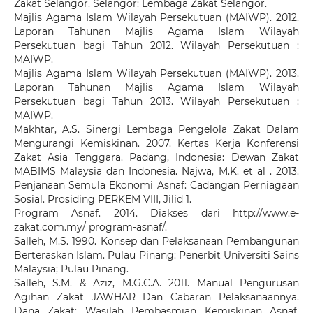
Zakat Selangor. Selangor: Lembaga Zakat Selangor.
Majlis Agama Islam Wilayah Persekutuan (MAIWP). 2012.
Laporan Tahunan Majlis Agama Islam Wilayah
Persekutuan bagi Tahun 2012. Wilayah Persekutuan :
MAIWP.
Majlis Agama Islam Wilayah Persekutuan (MAIWP). 2013.
Laporan Tahunan Majlis Agama Islam Wilayah
Persekutuan bagi Tahun 2013. Wilayah Persekutuan :
MAIWP.
Makhtar, A.S. Sinergi Lembaga Pengelola Zakat Dalam
Mengurangi Kemiskinan. 2007. Kertas Kerja Konferensi
Zakat Asia Tenggara. Padang, Indonesia: Dewan Zakat
MABIMS Malaysia dan Indonesia. Najwa, M.K. et al . 2013.
Penjanaan Semula Ekonomi Asnaf: Cadangan Perniagaan
Sosial. Prosiding PERKEM VIII, Jilid 1.
Program Asnaf. 2014. Diakses dari http://www.e-
zakat.com.my/ program-asnaf/.
Salleh, M.S. 1990. Konsep dan Pelaksanaan Pembangunan
Berteraskan Islam. Pulau Pinang: Penerbit Universiti Sains
Malaysia; Pulau Pinang.
Salleh, S.M. & Aziz, M.G.C.A. 2011. Manual Pengurusan
Agihan Zakat JAWHAR Dan Cabaran Pelaksanaannya.
Dana Zakat: Wasilah Pembasmian Kemiskinan Asnaf.