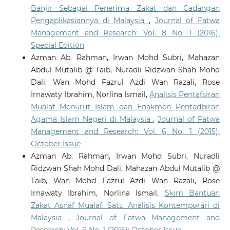
Banjir Sebagai Penerima Zakat dan Cadangan
Pengaplikasiannya di Malaysia
,
Journal of Fatwa
Management and Research: Vol. 8 No. 1 (2016):
Special Edition
Azman Ab. Rahman, Irwan Mohd Subri, Mahazan
Abdul Mutalib @ Taib, Nuradli Ridzwan Shah Mohd
Dali, Wan Mohd Fazrul Azdi Wan Razali, Rose
Irnawaty Ibrahim, Norlina Ismail,
Analisis Pentafsiran
Mualaf Menurut Islam dan Enakmen Pentadbiran
Agama Islam Negeri di Malaysia
,
Journal of Fatwa
Management and Research: Vol. 6 No. 1 (2015):
October Issue
Azman Ab. Rahman, Irwan Mohd Subri, Nuradli
Ridzwan Shah Mohd Dali, Mahazan Abdul Mutalib @
Taib, Wan Mohd Fazrul Azdi Wan Razali, Rose
Irnawaty Ibrahim, Norlina Ismail,
Skim Bantuan
Zakat Asnaf Mualaf: Satu Analisis Kontemporari di
Malaysia
,
Journal of Fatwa Management and
Research: Vol. 6 No. 1 (2015): October Issue