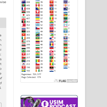
wise
a
n
m
i
:
s
t
o
e
f
d
.