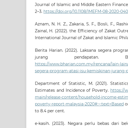
Journal of Islamic and Middle Eastern Finan
2–3.
https://doi.org/10.1108/IMEFM-08-2020-04
Aznam, N. H. Z., Zakaria, S. F., Bosli, F., Rashi
Zainal, H. (2022). the Efficiency of Zakat Out
International Journal of Zakat and Islamic Phil
Berita Harian. (2022). Laksana segera progra
jurang pendapatan. Be
https://www.bharian.com.my/rencana/lain-lain
segera-program-atasi-isu-kemiskinan-jurang
Department of Statistic, M. (2021). Statist
Estimates and Incidence of Poverty.
https://
main/release-content/household-income-estim
poverty-report-malaysia-2020#:~:text=Based
o
to 8.4 per cent.
e-kasih. (2023). Negara perlu bebas dari be