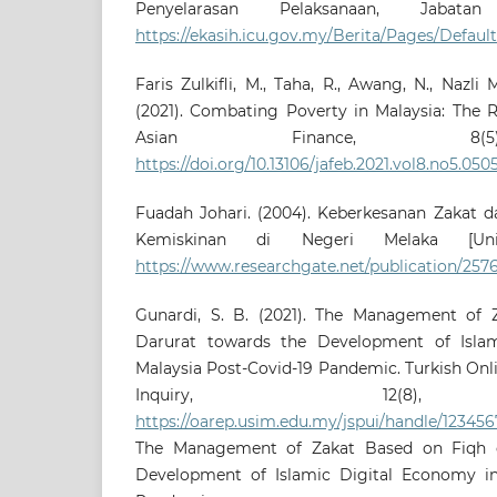
Penyelarasan Pelaksanaan, Jabata
https://ekasih.icu.gov.my/Berita/Pages/Default
Faris Zulkifli, M., Taha, R., Awang, N., Nazl
(2021). Combating Poverty in Malaysia: The R
Asian Finance, 8(5)
https://doi.org/10.13106/jafeb.2021.vol8.no5.050
Fuadah Johari. (2004). Keberkesanan Zakat 
Kemiskinan di Negeri Melaka [Univ
https://www.researchgate.net/publicati
Gunardi, S. B. (2021). The Management of 
Darurat towards the Development of Isla
Malaysia Post-Covid-19 Pandemic. Turkish Onli
Inquiry, 12(8), 
https://oarep.usim.edu.my/jspui/handle/123456
The Management of Zakat Based on Fiqh o
Development of Islamic Digital Economy in