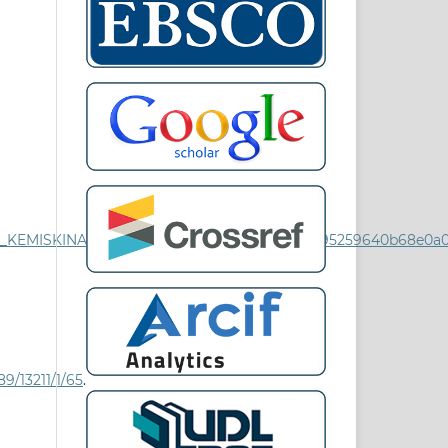
H_KEMISKINAN_DI_NEGERI_MELAKA/link/00b495259640b68e0a
9/13211/1/65
.