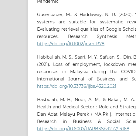
Pandemic
Gusenbauer, M., & Haddaway, N. R. (2020).
systems are suitable for systematic rev
Evaluating retrieval qualities of Google Scho
resources. Research Synthesis Metho
https://doi.org/10.1002/jrsm.1378
Habibullah, M. S., Saari, M. Y., Safuan, S., Din,
(2021). Loss of employment, lockdown me
responses in Malaysia during the COVID
International Journal of Business and Soc
https://doi.org/10.33736/ijbs.4320.2021
Hasbulah, M. H., Noor, A. M., & Bakar, M. A.
Health and Medical Sector : Role and Strate
Dan Adat Melayu Perak ( MAIPk ). Internatio
Research in Business & Social Science
https://doi.org/10.6007/IJARBSS/v12-i7/14168