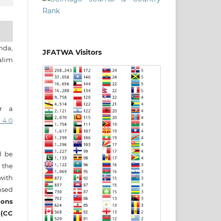
nda,
JFATWA Visitors
lim
er a
 4.0
ll be
 the
 with
nsed
ons
 (CC