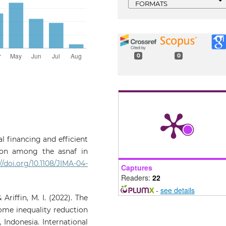
FORMATS
0
0
al financing and efficient
tion among the asnaf in
//doi.org/10.1108/JIMA-04-
Captures
Readers:
22
-
see details
Ariffin, M. I. (2022). The
come inequality reduction
 Indonesia. International