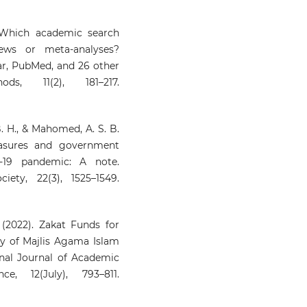
 Which academic search
iews or meta-analyses?
lar, PubMed, and 26 other
ds, 11(2), 181–217.
 B. H., & Mahomed, A. S. B.
asures and government
-19 pandemic: A note.
iety, 22(3), 1525–1549.
 (2022). Zakat Funds for
gy of Majlis Agama Islam
nal Journal of Academic
, 12(July), 793–811.