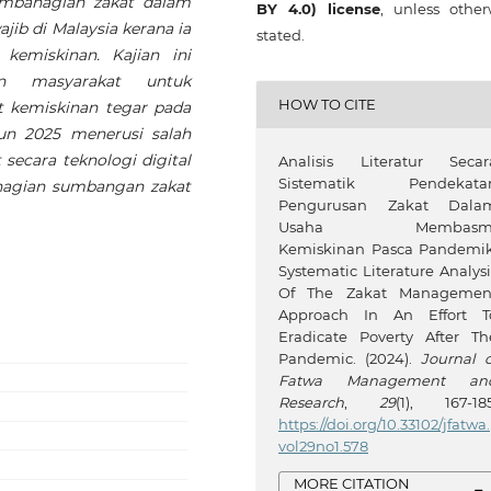
mbahagian zakat dalam
BY 4.0) license
, unless other
ib di Malaysia kerana ia
stated.
kemiskinan. Kajian ini
n masyarakat untuk
HOW TO CITE
t kemiskinan tegar pada
un 2025 menerusi salah
 secara teknologi digital
Analisis Literatur Secar
Sistematik Pendekata
hagian sumbangan zakat
Pengurusan Zakat Dala
Usaha Membasm
Kemiskinan Pasca Pandemik
Systematic Literature Analysi
Of The Zakat Managemen
Approach In An Effort T
Eradicate Poverty After Th
Pandemic. (2024).
Journal o
Fatwa Management an
Research
,
29
(1), 167-185
https://doi.org/10.33102/jfatwa.
vol29no1.578
MORE CITATION