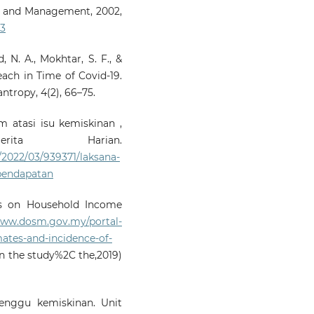
ce and Management, 2002,
03
d, N. A., Mokhtar, S. F., &
reach in Time of Covid-19.
antropy, 4(2), 66–75.
m atasi isu kemiskinan ,
rita Harian.
/2022/03/939371/laksana-
-pendapatan
ics on Household Income
www.dosm.gov.my/portal-
ates-and-incidence-of-
n the study%2C the,2019)
lenggu kemiskinan. Unit