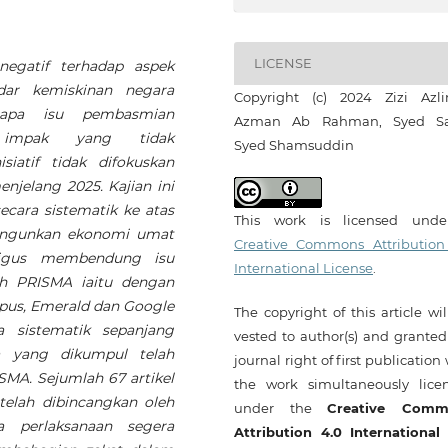
LICENSE
egatif terhadap aspek
dar kemiskinan negara
Copyright (c) 2024 Zizi Azli
rapa isu pembasmian
Azman Ab Rahman, Syed Sa
 impak yang tidak
Syed Shamsuddin
iatif tidak difokuskan
jelang 2025. Kajian ini
ecara sistematik ke atas
This work is licensed und
angunkan ekonomi umat
Creative Commons Attribution
ligus membendung isu
International License
.
ah PRISMA iaitu dengan
opus, Emerald dan Google
The copyright of this article wi
a sistematik sepanjang
vested to author(s) and granted
 yang dikumpul telah
journal right of first publication
ISMA. Sejumlah 67 artikel
the work simultaneously lice
telah dibincangkan oleh
under the
Creative Comm
a perlaksanaan segera
Attribution 4.0 International