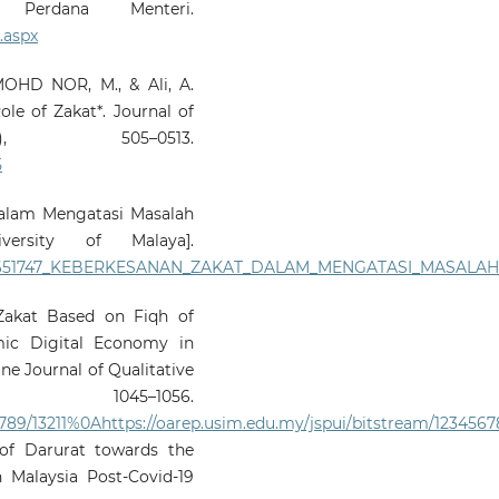
n Perdana Menteri.
.aspx
i MOHD NOR, M., & Ali, A.
ole of Zakat*. Journal of
, 505–0513.
5
dalam Mengatasi Masalah
ersity of Malaya].
on/257651747_KEBERKESANAN_ZAKAT_DALAM_MENGATASI_MASALA
Zakat Based on Fiqh of
mic Digital Economy in
ne Journal of Qualitative
1045–1056.
789/13211%0Ahttps://oarep.usim.edu.my/jspui/bitstream/12345678
f Darurat towards the
 Malaysia Post-Covid-19