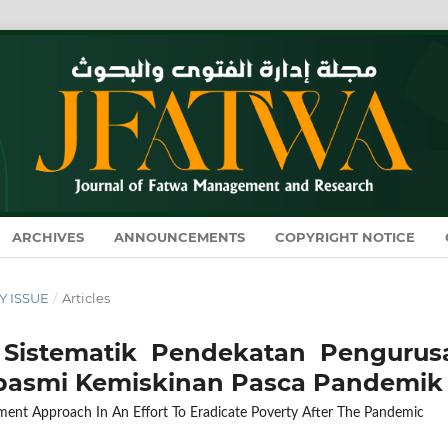
ARCHIVES
ANNOUNCEMENTS
COPYRIGHT NOTICE
RY ISSUE
/
Articles
ra Sistematik Pendekatan Pengurus
asmi Kemiskinan Pasca Pandemik
ment Approach In An Effort To Eradicate Poverty After The Pandemic