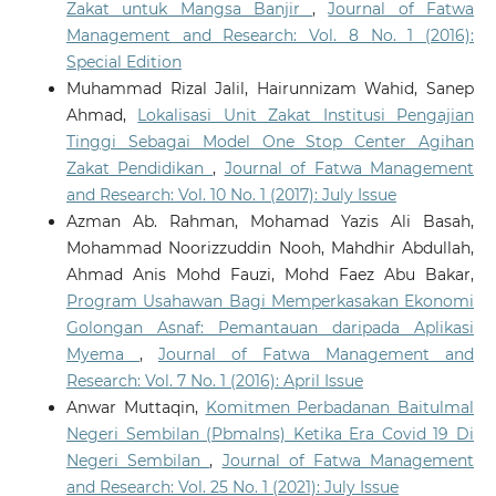
Zakat untuk Mangsa Banjir
,
Journal of Fatwa
Management and Research: Vol. 8 No. 1 (2016):
Special Edition
Muhammad Rizal Jalil, Hairunnizam Wahid, Sanep
Ahmad,
Lokalisasi Unit Zakat Institusi Pengajian
Tinggi Sebagai Model One Stop Center Agihan
Zakat Pendidikan
,
Journal of Fatwa Management
and Research: Vol. 10 No. 1 (2017): July Issue
Azman Ab. Rahman, Mohamad Yazis Ali Basah,
Mohammad Noorizzuddin Nooh, Mahdhir Abdullah,
Ahmad Anis Mohd Fauzi, Mohd Faez Abu Bakar,
Program Usahawan Bagi Memperkasakan Ekonomi
Golongan Asnaf: Pemantauan daripada Aplikasi
Myema
,
Journal of Fatwa Management and
Research: Vol. 7 No. 1 (2016): April Issue
Anwar Muttaqin,
Komitmen Perbadanan Baitulmal
Negeri Sembilan (Pbmalns) Ketika Era Covid 19 Di
Negeri Sembilan
,
Journal of Fatwa Management
and Research: Vol. 25 No. 1 (2021): July Issue