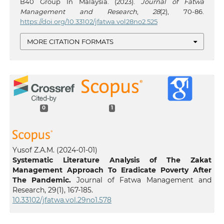
B40 Group In Malaysia. (2023).
Journal of Fatwa
Management and Research
,
28
(2), 70-86.
https://doi.org/10.33102/jfatwa.vol28no2.525
MORE CITATION FORMATS
0
1
Yusof Z.A.M.
(2024-01-01)
Systematic Literature Analysis of The Zakat
Management Approach To Eradicate Poverty After
The Pandemic.
Journal of Fatwa Management and
Research, 29(1), 167-185.
10.33102/jfatwa.vol.29no1.578