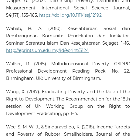
Wagle, U. (2002). Rethinking Poverty: Definition and
Measurement. International Social Science Journal,
54(171), 155–165.
https://doi.org/10.1111/issj.12192
Wahab, H. A. (2010). Kesejahteraan Sosial dan
Pembangunan Komuniti: Pendekatan dan Indikator.
Seminar Serantau Islam Dan Kesejahteraan Sejagat, 1–16.
http://eprints.um.edu.my/id/eprint/3124
Walker, R. (2015). Multidimensional Poverty. GSDRC
Professional Development Reading Pack, No. 22.
Birmingham, UK: University of Birmingham.
Wang, X. (2017). Eradicating Poverty and the Role of the
Right to Development. The Recommendation for the 18th
session of UN Working Group on the Right to
Development Eradicating, pp. 1–4.
Wee, S. M. W. J., & Singaravelloo, K. (2018). Income Targets
and Poverty of Rubber Smallholders. Journal of the