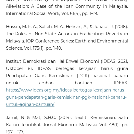
Alleviation: A Case of the Iban Community in Malaysia.
International Social Work, Vol. 61(4), pp. 1–19.
Hussin, M. F. A., Salleh, M. A., Hehsan, A., & Junaidi, J. (2018).
The Roles of Non-State Actors in Eradicating Poverty in
Malaysia. IOP Conference Series: Earth and Environmental
Science, Vol. 175(1), pp. 1–10.
Institut Demokrasi dan Hal Ehwal Ekonomi (IDEAS, 2021,
Oktober 8). IDEAS bertegas kerajaan harus guna
Pendapatan Garis Kemiskinan (PGK) nasional baharu
untuk agihan bantuan. IDEAS.
https://www.ideas.org.my/ideas-bertegas-kerajaan-harus-
guna-pendapatan-garis-kemiskinan-pgk-nasional-baharu-
untuk-agihan-bantuan/
Jamil, N & Mat, S.H.C. (2014). Realiti Kemiskinan: Satu
Kajian Teoritikal. Jurnal Ekonomi Malaysia Vol. 48(1), pp.
167 – 177.