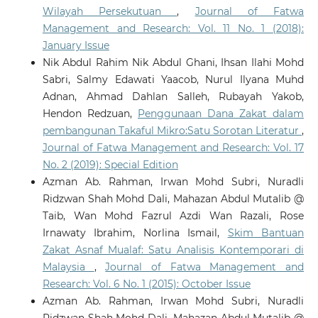
Wilayah Persekutuan
,
Journal of Fatwa
Management and Research: Vol. 11 No. 1 (2018):
January Issue
Nik Abdul Rahim Nik Abdul Ghani, Ihsan Ilahi Mohd
Sabri, Salmy Edawati Yaacob, Nurul Ilyana Muhd
Adnan, Ahmad Dahlan Salleh, Rubayah Yakob,
Hendon Redzuan,
Penggunaan Dana Zakat dalam
pembangunan Takaful Mikro:Satu Sorotan Literatur
,
Journal of Fatwa Management and Research: Vol. 17
No. 2 (2019): Special Edition
Azman Ab. Rahman, Irwan Mohd Subri, Nuradli
Ridzwan Shah Mohd Dali, Mahazan Abdul Mutalib @
Taib, Wan Mohd Fazrul Azdi Wan Razali, Rose
Irnawaty Ibrahim, Norlina Ismail,
Skim Bantuan
Zakat Asnaf Mualaf: Satu Analisis Kontemporari di
Malaysia
,
Journal of Fatwa Management and
Research: Vol. 6 No. 1 (2015): October Issue
Azman Ab. Rahman, Irwan Mohd Subri, Nuradli
Ridzwan Shah Mohd Dali, Mahazan Abdul Mutalib @