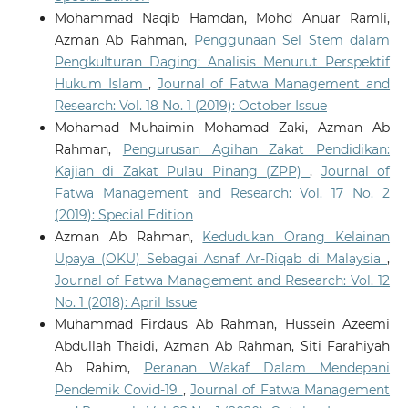
Mohammad Naqib Hamdan, Mohd Anuar Ramli,
Azman Ab Rahman,
Penggunaan Sel Stem dalam
Pengkulturan Daging: Analisis Menurut Perspektif
Hukum Islam
,
Journal of Fatwa Management and
Research: Vol. 18 No. 1 (2019): October Issue
Mohamad Muhaimin Mohamad Zaki, Azman Ab
Rahman,
Pengurusan Agihan Zakat Pendidikan:
Kajian di Zakat Pulau Pinang (ZPP)
,
Journal of
Fatwa Management and Research: Vol. 17 No. 2
(2019): Special Edition
Azman Ab Rahman,
Kedudukan Orang Kelainan
Upaya (OKU) Sebagai Asnaf Ar-Riqab di Malaysia
,
Journal of Fatwa Management and Research: Vol. 12
No. 1 (2018): April Issue
Muhammad Firdaus Ab Rahman, Hussein Azeemi
Abdullah Thaidi, Azman Ab Rahman, Siti Farahiyah
Ab Rahim,
Peranan Wakaf Dalam Mendepani
Pendemik Covid-19
,
Journal of Fatwa Management