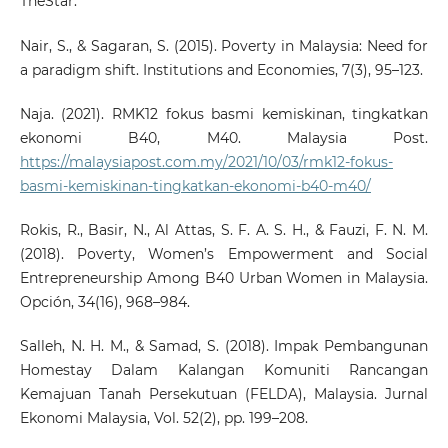
TheStar.
Nair, S., & Sagaran, S. (2015). Poverty in Malaysia: Need for
a paradigm shift. Institutions and Economies, 7(3), 95–123.
Naja. (2021). RMK12 fokus basmi kemiskinan, tingkatkan
ekonomi B40, M40. Malaysia Post.
https://malaysiapost.com.my/2021/10/03/rmk12-fokus-
basmi-kemiskinan-tingkatkan-ekonomi-b40-m40/
Rokis, R., Basir, N., Al Attas, S. F. A. S. H., & Fauzi, F. N. M.
(2018). Poverty, Women’s Empowerment and Social
Entrepreneurship Among B40 Urban Women in Malaysia.
Opción, 34(16), 968–984.
Salleh, N. H. M., & Samad, S. (2018). Impak Pembangunan
Homestay Dalam Kalangan Komuniti Rancangan
Kemajuan Tanah Persekutuan (FELDA), Malaysia. Jurnal
Ekonomi Malaysia, Vol. 52(2), pp. 199–208.