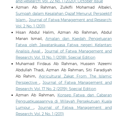
and Research: Vol. 22 No. 1 (2020): October Issue
Azman Ab Rahman, Zulkifli Mohamad Albakri,
Sumpah dalam Kesalahan Qazaf Menurut Perspektif
Islam
,
Journal of Fatwa Management and Research:
Vol. 2 No. 1 (2011)
Hisan Abdul Halim, Azman Ab Rahman, Abdul
Manan Ismail,
Amalan dan Kaedah Pengeluaran
Fatwa oleh Jawatankuasa Fatwa negeri Kelantan:
Analisis Awal
,
Journal of Fatwa Management and
Research: Vol. 13 No. 1 (2018): Special Edition
Muhamad Firdaus Ab Rahman, Hussein 'Azeemi
Abdullah Thadi, Azman Ab Rahman, Siti Faradiyah
Ab Rahim,
Agricultural Zakat From The Islamic
Perspective
,
Journal of Fatwa Management and
Research: Vol. 17 No. 2 (2019): Special Edition
Azman Ab Rahman,
Konsep Fatwa dan Cabaran
Penguatkuasaannya di Wilayah Persekutuan Kuala
Lumpur
,
Journal of Fatwa Management and
Research: Vol. 2 No. 1 (2011)