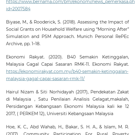
https://www.bernama.com/bm/ekonomi/news_pemerkasa.ph
id=2007584
Biyase, M., & Rooderick, S. (2018). Assessing the Impact of
Social Grants on Household Welfare using “Morning After”
Simulation and PSM Approach. Munich Personal RePEc
Archive, pp. 1–18.
Ekonomi Rakyat. (2020). B40 Semakin Ketinggalan,
Malaysia Gagal Capai Sasaran RMK-11. Ekonomi Rakyat.
https://ekonomirakyat.com.my/b40-semakin-ketinggalan-
malaysia-gagal-capai-sasaran-rmk-11/
Hairul Nizam & Siti Norhidayah (2017), Pendekatan Zakat
di Malaysia , Satu Penilaian Analisis Gelagat,makalah,
Persidangan Kebangsaan Ekonomi Malaysia kali ke 12
2017, ( PERKEM 12), Universiti Kebangsaan Malaysia
Hoe, K. C., Abd Wahab, H., Bakar, S. H. A., & Islam, M. R.
(2017). Community Participation For Rural Poverty