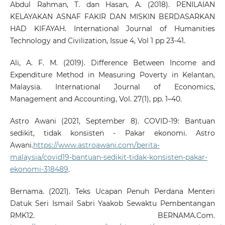
Abdul Rahman, T. dan Hasan, A. (2018). PENILAIAN
KELAYAKAN ASNAF FAKIR DAN MISKIN BERDASARKAN
HAD KIFAYAH. International Journal of Humanities
Technology and Civilization, Issue 4, Vol 1 pp 23-41.
Ali, A. F. M. (2019). Difference Between Income and
Expenditure Method in Measuring Poverty in Kelantan,
Malaysia. International Journal of Economics,
Management and Accounting, Vol. 27(1), pp. 1–40.
Astro Awani (2021, September 8). COVID-19: Bantuan
sedikit, tidak konsisten - Pakar ekonomi. Astro
Awani.
https://www.astroawani.com/berita-
malaysia/covid19-bantuan-sedikit-tidak-konsisten-pakar-
ekonomi-318489
.
Bernama. (2021). Teks Ucapan Penuh Perdana Menteri
Datuk Seri Ismail Sabri Yaakob Sewaktu Pembentangan
RMK12. BERNAMA.Com.