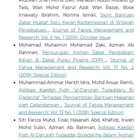
Taib, Wan Mohd Fazrul Azdi Wan Razali, Rose
Irnawaty Ibrahim, Norlina Ismail,
Skim Bantuan
Zakat Mualaf: Satu Kajian Kontemporari di Wilayah
Persekutuan
,
Journal of Fatwa Management and
Research: Vol. 6 No. 1 (2015): October Issue
Mohamad Muhaimin Mohamad Zaki, Azman Ab
Rahman,
Pengurusan Agihan Zakat Pendidikan:
Kajian di Zakat Pulau Pinang (ZPP)
,
Journal of
Fatwa Management and Research: Vol. 17 No. 2
(2019): Special Edition
Muhammad Ammar Harith Idris, Mohd Anuar Ramli,
Aplikasi Kaedah Fiqh “al-Darurah Tuqaddaru Bi
Qadariha” Terhadap Pengambilan Bantuan Makanan
oleh Gelandangan
,
Journal of Fatwa Management
and Research: Vol. 13 No. 1 (2018): Special Edition
Siti Fariza Muhd. Fisal, Hasanah Abd. Khafidz, Irwan
Mohd Subri, Azman Ab. Rahman,
Aplikasi Kaedah
Fiqh Al-Darurah Tuqaddar Biqadariha dalam Agihan