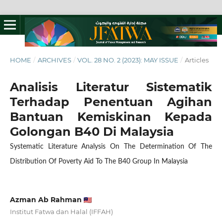
HOME
/
ARCHIVES
/
VOL. 28 NO. 2 (2023): MAY ISSUE
/
Articles
Analisis Literatur Sistematik
Terhadap Penentuan Agihan
Bantuan Kemiskinan Kepada
Golongan B40 Di Malaysia
Systematic Literature Analysis On The Determination Of The
Distribution Of Poverty Aid To The B40 Group In Malaysia
Azman Ab Rahman
Institut Fatwa dan Halal (IFFAH)