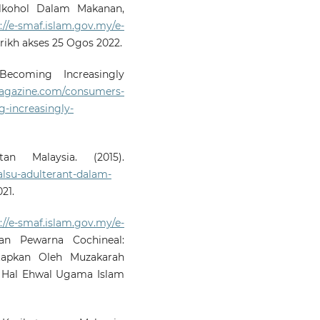
Alkohol Dalam Makanan,
://e-smaf.islam.gov.my/e-
arikh akses 25 Ogos 2022.
Becoming Increasingly
agazine.com/consumers-
-increasingly-
n Malaysia. (2015).
lsu-adulterant-dalam-
21.
://e-smaf.islam.gov.my/e-
han Pewarna Cochineal:
tapkan Oleh Muzakarah
 Hal Ehwal Ugama Islam