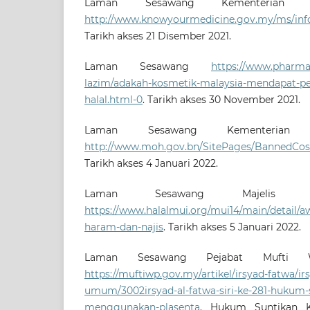
Laman Sesawang Kementerian Ke
http://www.knowyourmedicine.gov.my/ms/info
Tarikh akses 21 Disember 2021.
Laman Sesawang
https://www.pharma
lazim/adakah-kosmetik-malaysia-mendapat-pe
halal.html-0
. Tarikh akses 30 November 2021.
Laman Sesawang Kementerian K
http://www.moh.gov.bn/SitePages/BannedCos
Tarikh akses 4 Januari 2022.
Laman Sesawang Majelis Ul
https://www.halalmui.org/mui14/main/detail/a
haram-dan-najis
. Tarikh akses 5 Januari 2022.
Laman Sesawang Pejabat Mufti Wi
https://muftiwp.gov.my/artikel/irsyad-fatwa/ir
umum/3002irsyad-al-fatwa-siri-ke-281-hukum-
menggunakan-plasenta
. Hukum Suntikan 