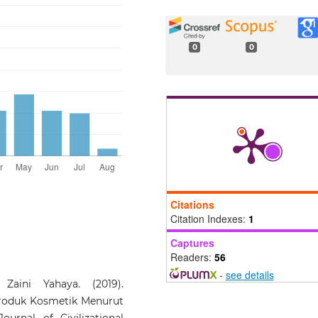
0
0
Citations
Citation Indexes:
1
Captures
Readers:
56
-
see details
aini Yahaya. (2019).
roduk Kosmetik Menurut
ournal of Civilizational