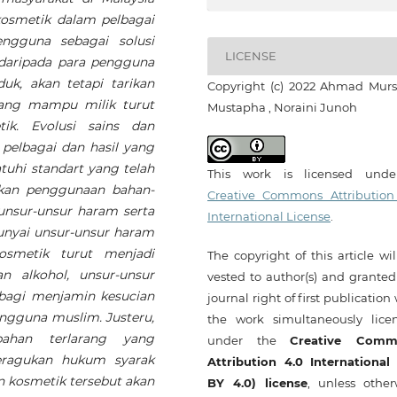
kosmetik dalam pelbagai
engguna sebagai solusi
LICENSE
daripada para pengguna
uk, akan tetapi tarikan
Copyright (c) 2022 Ahmad Murs
yang mampu milik turut
Mustapha , Noraini Junoh
ik. Evolusi sains dan
pelbagai dan hasil yang
uhi standart yang telah
This work is licensed und
kkan penggunaan bahan-
Creative Commons Attribution
 unsur-unsur haram serta
International License
.
nyai unsur-unsur haram
osmetik turut menjadi
The copyright of this article wi
n alkohol, unsur-unsur
vested to author(s) and granted
 bagi menjamin kesucian
journal right of first publication
ngguna muslim. Justeru,
the work simultaneously lice
bahan terlarang yang
under the
Creative Comm
eragukan hukum syarak
Attribution 4.0 International
 kosmetik tersebut akan
BY 4.0) license
, unless other