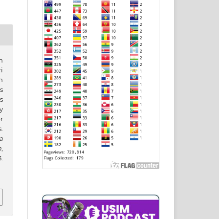
m
i
n
s
s
y
r
.
a
h
,
.