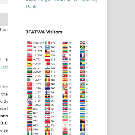
hidi
JFATWA Visitors
er a
 4.0
ll be
 the
 with
nsed
ons
 (CC
wise