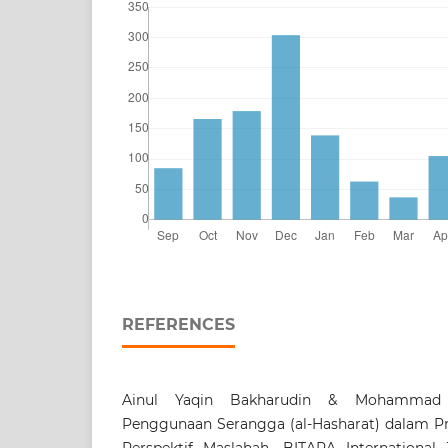
REFERENCES
Ainul Yaqin Bakharudin & Mohammad Z
Penggunaan Serangga (al-Hasharat) dalam P
Perspektif Maslahah. BITARA International J