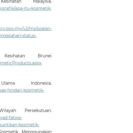
sihatan Malaysia.
grafik/apa-itu-kosmetik
.
cy.gov.my/v2/ms/soalan-
ngesahan-status-
esihatan Brunei
meticProducts.aspx
.
ama Indonesia.
was-hindari-kosmetik-
layah Persekutuan.
syad-fatwa-
suntikan-kosmetik-
Kosmetik Menggunakan