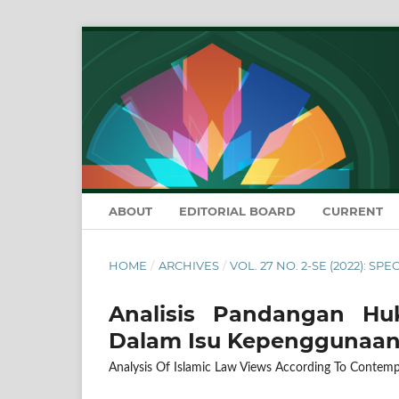
ABOUT
EDITORIAL BOARD
CURRENT
HOME
/
ARCHIVES
/
VOL. 27 NO. 2-SE (2022): SP
Analisis Pandangan H
Dalam Isu Kepenggunaan
Analysis Of Islamic Law Views According To Contemp