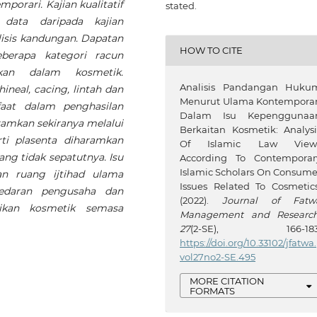
porari. Kajian kualitatif
stated.
data daripada kajian
isis kandungan. Dapatan
HOW TO CITE
berapa kategori racun
kan dalam kosmetik.
Analisis Pandangan Huku
neal, cacing, lintah dan
Menurut Ulama Kontemporar
aat dalam penghasilan
Dalam Isu Kepenggunaa
amkan sekiranya melalui
Berkaitan Kosmetik: Analysi
ti plasenta diharamkan
Of Islamic Law View
ng tidak sepatutnya. Isu
According To Contemporar
Islamic Scholars On Consume
n ruang ijtihad ulama
Issues Related To Cosmetics
sedaran pengusaha dan
(2022).
Journal of Fatw
kan kosmetik semasa
Management and Researc
27
(2-SE), 166-183
https://doi.org/10.33102/jfatwa.
vol27no2-SE.495
MORE CITATION
FORMATS