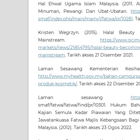
Hal Ehwal Ugama Islam Malaysia. (2011. 
Minuman, Pewangi Dan Ubat-Ubatan.
http
smaf/index.php/main/mainv1/fatwa/pr/10281
. T
Kristen Wegrzyn. (2015). Halal Beauty 
Mainstream.
https://www.gcim
markets/news/21854795/halal-beauty-becoming
mainstream
. Tarikh akses 21 Disember 2021.
Laman Sesawang Kementerian Kesihata
http://www.myhealth.gov.my/bahan-campurpa
produk-kosmetik/
. Tarikh akses 22 Disember 20
Laman sesawang
http
smaf/fatwa/fatwa/find/pr/10301. Hukum Ba
Kajian Semula Kadar Piawaian Yang Dite
Jawatankuasa Fatwa Majlis Kebangsaan Bagi
Malaysia. (2012). Tarikh akses 23 Ogos 2022.