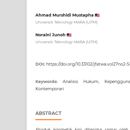
Ahmad Murshidi Mustapha
Universiti Teknologi MARA (UiTM)
Noraini Junoh
Universiti Teknologi MARA (UiTM)
DOI:
https://doi.org/10.33102/jfatwa.vol27no2-
Keywords:
Analisis Hukum, Kepenggun
Kontemporari
ABSTRACT
Produk kosmetik kini diterima ramai oleh 