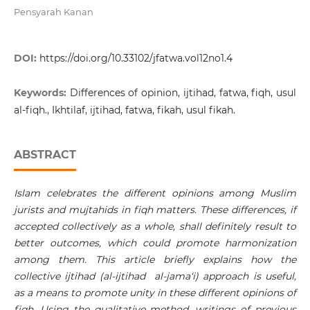
Pensyarah Kanan
DOI:
https://doi.org/10.33102/jfatwa.vol12no1.4
Keywords:
Differences of opinion, ijtihad, fatwa, fiqh, usul
al-fiqh., Ikhtilaf, ijtihad, fatwa, fikah, usul fikah.
ABSTRACT
Islam celebrates the different opinions among Muslim
jurists and mujtahids in fiqh matters. These differences, if
accepted collectively as a whole, shall definitely result to
better outcomes, which could promote harmonization
among them. This article briefly explains how the
collective ijtihad (al-ijtihad al-jama‘i) approach is useful,
as a means to promote unity in these
different opinions of
fiqh. Using
the
qualitative
method,
writings
of previous