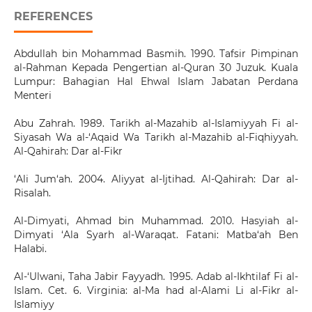
REFERENCES
Abdullah bin Mohammad Basmih. 1990. Tafsir Pimpinan
al-Rahman Kepada Pengertian al-Quran 30 Juzuk. Kuala
Lumpur: Bahagian Hal Ehwal Islam Jabatan Perdana
Menteri
Abu Zahrah. 1989. Tarikh al-Mazahib al-Islamiyyah Fi al-
Siyasah Wa al-‘Aqaid Wa Tarikh al-Mazahib al-Fiqhiyyah.
Al-Qahirah: Dar al-Fikr
‘Ali Jum‘ah. 2004. Aliyyat al-Ijtihad. Al-Qahirah: Dar al-
Risalah.
Al-Dimyati, Ahmad bin Muhammad. 2010. Hasyiah al-
Dimyati ‘Ala Syarh al-Waraqat. Fatani: Matba‘ah Ben
Halabi.
Al-‘Ulwani, Taha Jabir Fayyadh. 1995. Adab al-Ikhtilaf Fi al-
Islam. Cet. 6. Virginia: al-Ma had al-Alami Li al-Fikr al-
Islamiyy