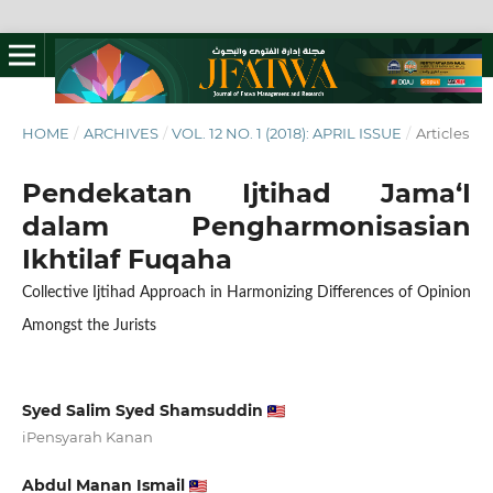
HOME
/
ARCHIVES
/
VOL. 12 NO. 1 (2018): APRIL ISSUE
/
Articles
Pendekatan Ijtihad Jama‘I
dalam Pengharmonisasian
Ikhtilaf Fuqaha
Collective Ijtihad Approach in Harmonizing Differences of Opinion
Amongst the Jurists
Syed Salim Syed Shamsuddin
iPensyarah Kanan
Abdul Manan Ismail