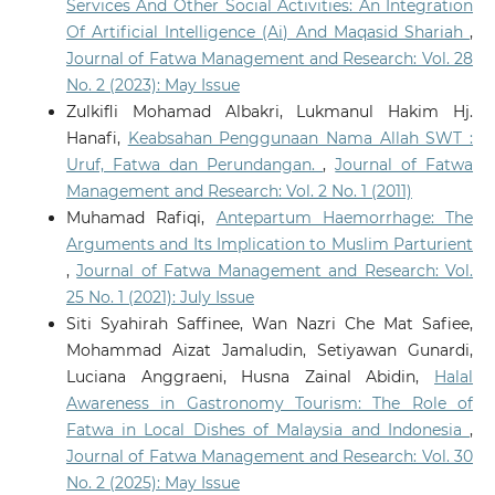
Services And Other Social Activities: An Integration
Of Artificial Intelligence (Ai) And Maqasid Shariah
,
Journal of Fatwa Management and Research: Vol. 28
No. 2 (2023): May Issue
Zulkifli Mohamad Albakri, Lukmanul Hakim Hj.
Hanafi,
Keabsahan Penggunaan Nama Allah SWT :
Uruf, Fatwa dan Perundangan.
,
Journal of Fatwa
Management and Research: Vol. 2 No. 1 (2011)
Muhamad Rafiqi,
Antepartum Haemorrhage: The
Arguments and Its Implication to Muslim Parturient
,
Journal of Fatwa Management and Research: Vol.
25 No. 1 (2021): July Issue
Siti Syahirah Saffinee, Wan Nazri Che Mat Safiee,
Mohammad Aizat Jamaludin, Setiyawan Gunardi,
Luciana Anggraeni, Husna Zainal Abidin,
Halal
Awareness in Gastronomy Tourism: The Role of
Fatwa in Local Dishes of Malaysia and Indonesia
,
Journal of Fatwa Management and Research: Vol. 30
No. 2 (2025): May Issue