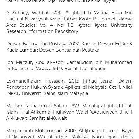
Qatar: Wizarat al-Auqaf Wa al-Shu’un al-Islamiyyah
Al-Zuhaily, Wahbah. 2011. Al-Ijtihad fi ‘Asrina Haza Min
Haith al-Nazariyyah wa al-Tatbiq. Kyoto Bulletin of Islamic
Area Studies. Vo. 4. No. 1-2. Kyoto: Kyoto University
Research Information Repository
Dewan Bahasa dan Pustaka. 2002. Kamus Dewan. Ed. ke-3.
Kuala Lumpur: Dewan Bahasa dan Pustaka
Ibn Manzur, Abu al-Fadhl Jamaluddin bin Muhammad.
1990. Lisan al-‘Arab. Jilid 9. Beirut: Dar al-Sadir
Lokmanulhakim Husssain. 2013. Ijtihad Jama‘i Dalam
Penetapan Hukum Syarak: Aplikasi di Malaysia. Cet. 1. Nilai:
INFAD Universiti Sains Islam Malaysia
Madkur, Muhammad Salam. 1973. Manahij al-Ijtihad Fi al-
Islam Fi al-Ahkam al-Fiqhiyyah Wa al-‘cAqaidiyyah. Jilid 1.
Al-Kuwait: Jami‘at al-Kuwait
Marjan binti Muhammad. 2000. Al-Ijtihad al-Jama‘i Bayn
al-Nazariyyat Wa al-Tatbiq: Maliziya Namuzajan. (Tesis