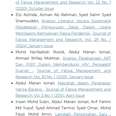
of Fatwa Management and Research: Vol. 22 No. 1
(2020): October Issue
Zizi Azlinda, Azman Ab Rahman, Syed Salim Syed
Shamsuddin,
Analisis Literatur Secara Sistematik
Pendekatan Pengurusan Zakat Dalam Usaha
Membasmi Kemiskinan Pasca Pandemik
,
Journal of
Fatwa Management and Research: Vol. 29 No. 1
(2024): January Issue
Mohd Harifadilah Rosidi, Abdul Manan Ismail,
Ahmad Wifaq Mokhtar,
Analisis Pelaksanaan ART
Dan PrEP Dalam Membendung HIV: Perspektif
Syariah
,
Journal of Fatwa Management and
Research: Vol. 30 No. 1 (2025): January Issue
Abdul Manan Ismail,
Maslahah dalam Penetapan
Harga Barang
,
Journal of Fatwa Management and
Research: Vol. 5 No. 1 (2015): April Issue
Irwan Mohd Subri, Abdul Manan Ismail, Arif Fahmi
Md Yusof, Syed Ahmad Tarmizi Syed Omar, Mohd
Fauzi Mohd Amin,
Langkah Pencegahan Sars
,