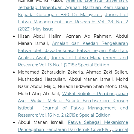
Azlinda Mohd Yusof,
Analisis Literatur Sistematik
Terhadap Penentuan Agihan Bantuan Kemiskinan
Kepada Golongan B40 Di Malaysia
,
Journal of
Fatwa Management and Research: Vol. 28 No. 2
(2023): May Issue
Hisan Abdul Halim, Azman Ab Rahman, Abdul
Manan Ismail,
Amalan dan Kaedah Pengeluaran
Fatwa oleh Jawatankuasa Fatwa negeri Kelantan:
Analisis Awal
,
Journal of Fatwa Management and
Research: Vol. 13 No. 1 (2018): Special Edition
Mohamad Zaharuddin Zakaria, Ahmad Zaki Salleh,
Mushaddad Hasbullah, Abdul Manan Ismail, Mohd
Nasir Abdul Majid, Nuradli Ridzwan Shah Mohd Dali,
Mohd Afiq Ab Jalil,
Wakaf Sukuk – Pembangunan
Aset Wakaf Melalui Sukuk Berdasarkan Konsep
Istibdal
,
Journal of Fatwa Management and
Research: Vol. 16 No. 2 (2019): Special Edition
Abdul Manan Ismail,
Fatwa Sebagai Mekanisme
Pencegahan Penularan Pandemik Covid-19
,
Journal