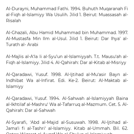
Al-Durayni, Muhammad Fathi. 1994. Buhuth Muqaranah Fi
al-Fiqh al-Islamiyy Wa Usulih. Jilid 1. Beirut: Muassasah al-
Risalah
Al-Ghazali, Abu Hamid Muhammad bin Muhammad. 1997.
Al-Mustasfa Min Ilm al-Usul. Jilid 1. Beirut: Dar Ihya’ al-
Turath al- Arabi
Al-Majlis al-A‘la li al-Syu’un al-Islamiyyah. T.t. Mausu‘ah al-
Fiqh al-Islamiyy. Jilid 4. Al-Qahirah: Dar al-Kitab al-Misriyy
Al-Qaradawi, Yusuf. 1998. Al-Ijtihad al-Mu‘asir Bayn al-
Indhibat Wa al-Infirat. Edi. Ke-2. Beirut: Al-Maktab al-
Islamiyy
Al-Qaradawi, Yusuf. 1994. Al-Sahwah al-Islamiyyah Baina
al-Ikhtilaf al-Mashru‘ Wa al-Tafarruq al-Mazmum. Cet. 5. Al-
Qahirah: Dar al-Sahwah
Al-Syarafi, ‘Abd al-Majid al-Susuwah. 1998. Al-Ijtihad al-
Jama‘i fi al-Tashri‘ al-Islamiyy. Kitab al-Ummah. Bil. 62.