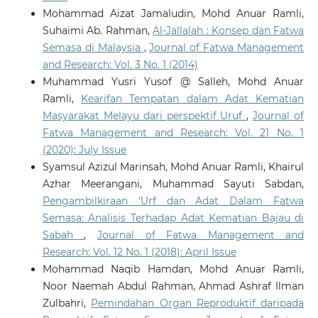
Mohammad Aizat Jamaludin, Mohd Anuar Ramli,
Suhaimi Ab. Rahman,
Al-Jallalah : Konsep dan Fatwa
Semasa di Malaysia
,
Journal of Fatwa Management
and Research: Vol. 3 No. 1 (2014)
Muhammad Yusri Yusof @ Salleh, Mohd Anuar
Ramli,
Kearifan Tempatan dalam Adat Kematian
Masyarakat Melayu dari perspektif Uruf
,
Journal of
Fatwa Management and Research: Vol. 21 No. 1
(2020): July Issue
Syamsul Azizul Marinsah, Mohd Anuar Ramli, Khairul
Azhar Meerangani, Muhammad Sayuti Sabdan,
Pengambilkiraan ‘Urf dan Adat Dalam Fatwa
Semasa: Analisis Terhadap Adat Kematian Bajau di
Sabah
,
Journal of Fatwa Management and
Research: Vol. 12 No. 1 (2018): April Issue
Mohammad Naqib Hamdan, Mohd Anuar Ramli,
Noor Naemah Abdul Rahman, Ahmad Ashraf Ilman
Zulbahri,
Pemindahan Organ Reproduktif daripada