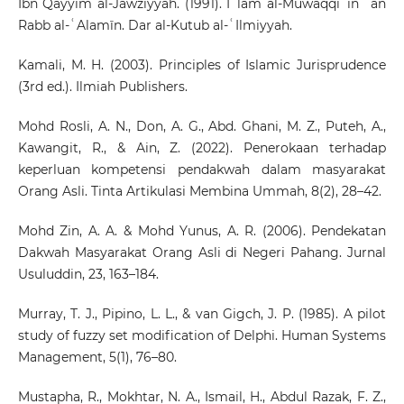
Ibn Qayyim al-Jawziyyah. (1991). Iʿlam al-Muwaqqiʿin ʿan
Rabb al-ʿAlamīn. Dar al-Kutub al-ʿIlmiyyah.
Kamali, M. H. (2003). Principles of Islamic Jurisprudence
(3rd ed.). Ilmiah Publishers.
Mohd Rosli, A. N., Don, A. G., Abd. Ghani, M. Z., Puteh, A.,
Kawangit, R., & Ain, Z. (2022). Penerokaan terhadap
keperluan kompetensi pendakwah dalam masyarakat
Orang Asli. Tinta Artikulasi Membina Ummah, 8(2), 28–42.
Mohd Zin, A. A. & Mohd Yunus, A. R. (2006). Pendekatan
Dakwah Masyarakat Orang Asli di Negeri Pahang. Jurnal
Usuluddin, 23, 163–184.
Murray, T. J., Pipino, L. L., & van Gigch, J. P. (1985). A pilot
study of fuzzy set modification of Delphi. Human Systems
Management, 5(1), 76–80.
Mustapha, R., Mokhtar, N. A., Ismail, H., Abdul Razak, F. Z.,