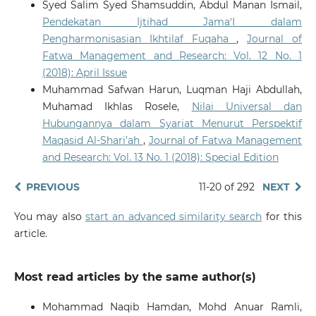
Syed Salim Syed Shamsuddin, Abdul Manan Ismail,
Pendekatan Ijtihad Jama‘I dalam
Pengharmonisasian Ikhtilaf Fuqaha
,
Journal of
Fatwa Management and Research: Vol. 12 No. 1
(2018): April Issue
Muhammad Safwan Harun, Luqman Haji Abdullah,
Muhamad Ikhlas Rosele,
Nilai Universal dan
Hubungannya dalam Syariat Menurut Perspektif
Maqasid Al-Shari’ah
,
Journal of Fatwa Management
and Research: Vol. 13 No. 1 (2018): Special Edition
PREVIOUS
11-20 of 292
NEXT
You may also
start an advanced similarity search
for this
article.
Most read articles by the same author(s)
Mohammad Naqib Hamdan, Mohd Anuar Ramli,