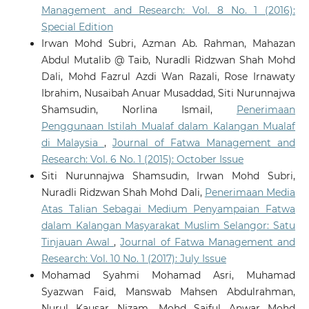
Management and Research: Vol. 8 No. 1 (2016):
Special Edition
Irwan Mohd Subri, Azman Ab. Rahman, Mahazan
Abdul Mutalib @ Taib, Nuradli Ridzwan Shah Mohd
Dali, Mohd Fazrul Azdi Wan Razali, Rose Irnawaty
Ibrahim, Nusaibah Anuar Musaddad, Siti Nurunnajwa
Shamsudin, Norlina Ismail,
Penerimaan
Penggunaan Istilah Mualaf dalam Kalangan Mualaf
di Malaysia
,
Journal of Fatwa Management and
Research: Vol. 6 No. 1 (2015): October Issue
Siti Nurunnajwa Shamsudin, Irwan Mohd Subri,
Nuradli Ridzwan Shah Mohd Dali,
Penerimaan Media
Atas Talian Sebagai Medium Penyampaian Fatwa
dalam Kalangan Masyarakat Muslim Selangor: Satu
Tinjauan Awal
,
Journal of Fatwa Management and
Research: Vol. 10 No. 1 (2017): July Issue
Mohamad Syahmi Mohamad Asri, Muhamad
Syazwan Faid, Manswab Mahsen Abdulrahman,
Nurul Kausar Nizam, Mohd Saiful Anwar Mohd