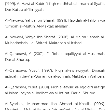
(1999). Al-Hawi al-Kabir fi fiqh madhhab al-Imam al-Syafi‘i.
Dar Kutub al-‘Ilmiyyah.
Al-Nawawi, Yahya ibn Sharaf. (1991). Rawdah al-Talibin wa
‘Umdah al-Muftin. Al-Maktab al-Islami.
Al-Nawawi, Yahya ibn Sharaf. (2008). Al-Majmu‘ sharh al-
Muhadhdhab li al-Shirazi. Maktabah al-Irshad.
Al-Qaradawi, Y. (2001). Fi fiqh al-aqalliyyat al-Muslimah.
Dar al-Shuruq.
Al-Qaradawi, Yusuf. (1997). Fiqh al-awlawiyyat: Dirasah
jadidah fi daw’ al-Qur’an wa al-sunnah. Maktabah Wahbah.
Al-Qaradawi, Yusuf. (2001). Fiqh al-taysir: al-Tajdid fi al-fiqh
al-islami bayna al-indibat wa al-infirat. Dar al-Shuruq.
Al-Syarbini, Muhammad ibn Ahmad al-Khatib. (1994).
Mughni al-Muhtaj ila ma‘rifah ma‘ani alfaz al-Minhaj. Dar