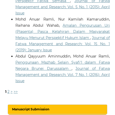
Perspektif Fatwa Semasa
,
Journal of Fatwa
Management and Research: Vol. 5 No. 1 (2015): April
Issue
Mohd Anuar Ramli, Nur Kamilah Kamaruddin,
Raihana Abdul Wahab,
Amalan Pengurusan Uri
(Plasenta) Pasca Kelahiran Dalam Masyarakat
Melayu Menurut Perspektif Hukum Islam
,
Journal of
Fatwa Management and Research: Vol. 15 No. 1
(2019): January Issue
Abdul Qayyuum Aminnuddin, Mohd Anuar Ramli,
Penggunaan Mazhab Selain Syafi‘I dalam Fatwa
Negara Brunei Darussalam
,
Journal of Fatwa
Management and Research: Vol. 7 No. 1 (2016): April
Issue
1
2
>
>>
Manuscript Submission