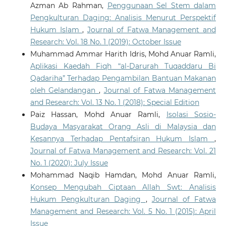
Azman Ab Rahman,
Penggunaan Sel Stem dalam
Pengkulturan Daging: Analisis Menurut Perspektif
Hukum Islam
,
Journal of Fatwa Management and
Research: Vol. 18 No. 1 (2019): October Issue
Muhammad Ammar Harith Idris, Mohd Anuar Ramli,
Aplikasi Kaedah Fiqh “al-Darurah Tuqaddaru Bi
Qadariha” Terhadap Pengambilan Bantuan Makanan
oleh Gelandangan
,
Journal of Fatwa Management
and Research: Vol. 13 No. 1 (2018): Special Edition
Paiz Hassan, Mohd Anuar Ramli,
Isolasi Sosio-
Budaya Masyarakat Orang Asli di Malaysia dan
Kesannya Terhadap Pentafsiran Hukum Islam
,
Journal of Fatwa Management and Research: Vol. 21
No. 1 (2020): July Issue
Mohammad Naqib Hamdan, Mohd Anuar Ramli,
Konsep Mengubah Ciptaan Allah Swt: Analisis
Hukum Pengkulturan Daging
,
Journal of Fatwa
Management and Research: Vol. 5 No. 1 (2015): April
Issue