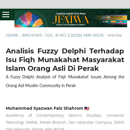
HOME
/
ARCHIVES
/
VOL. 31 NO. 2 (2026): MAY ISSUE
/
Articles
Analisis Fuzzy Delphi Terhadap
Isu Fiqh Munakahat Masyarakat
Islam Orang Asli Di Perak
A Fuzzy Delphi Analysis of Fiqh Munakahat Issues Among the
Orang Asli Muslim Community in Perak
Muhammad Syazwan Faiz Shahrom
Academy of Contemporary Islamic Studies, Universiti
Teknologi MARA, Perak Branch, Seri Iskandar Campus, 32610
Seri Iskandar, Perak, MALAYSIA