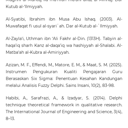
Kutub al-‘Ilmiyyah.
Al-Syatibi, Ibrahim ibn Musa Abu Ishaq. (2003). Al-
Muwafaqat fi usul al-syariʿah. Dar al-Kutub al-ʿIlmiyyah.
Al-Zayla‘i, Uthman ibn ‘Ali Fakhr al-Din. (1313H). Tabyin al-
haqa’iq sharh Kanz al-daqa’iq wa hashiyyah al-Shalabi. Al-
Matba‘ah al-Kubra al-Amiriyyah.
Azizan, M. F., Effendi, M., Matore, E. M., & Maat, S. M. (2025).
Instrumen Pengukuran Kualiti Pengajaran Guru
Berasaskan Six Sigma: Penentuan Kesahan Kandungan
melalui Analisis Fuzzy Delphi. Sains Insani, 10(2), 83-98.
Habibi, A., Sarafrazi, A., & Izadyar, S. (2014). Delphi
technique theoretical framework in qualitative research.
The International Journal of Engineering and Science, 3(4),
8–13.