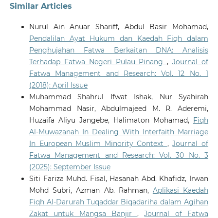
Similar Articles
Nurul Ain Anuar Shariff, Abdul Basir Mohamad,
Pendalilan Ayat Hukum dan Kaedah Fiqh dalam
Penghujahan Fatwa Berkaitan DNA: Analisis
Terhadap Fatwa Negeri Pulau Pinang
,
Journal of
Fatwa Management and Research: Vol. 12 No. 1
(2018): April Issue
Muhammad Shahrul Ifwat Ishak, Nur Syahirah
Mohammad Nasir, Abdulmajeed M. R. Aderemi,
Huzaifa Aliyu Jangebe, Halimaton Mohamad,
Fiqh
Al-Muwazanah In Dealing With Interfaith Marriage
In European Muslim Minority Context
,
Journal of
Fatwa Management and Research: Vol. 30 No. 3
(2025): September Issue
Siti Fariza Muhd. Fisal, Hasanah Abd. Khafidz, Irwan
Mohd Subri, Azman Ab. Rahman,
Aplikasi Kaedah
Fiqh Al-Darurah Tuqaddar Biqadariha dalam Agihan
Zakat untuk Mangsa Banjir
,
Journal of Fatwa