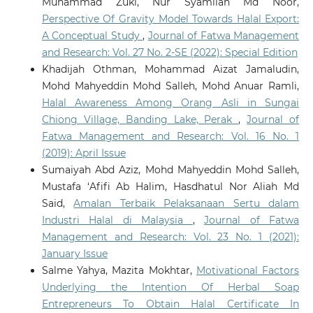
Muhammad Zuki, Nur Syamilah Md Noor,
Perspective Of Gravity Model Towards Halal Export:
A Conceptual Study
,
Journal of Fatwa Management
and Research: Vol. 27 No. 2-SE (2022): Special Edition
Khadijah Othman, Mohammad Aizat Jamaludin,
Mohd Mahyeddin Mohd Salleh, Mohd Anuar Ramli,
Halal Awareness Among Orang Asli in Sungai
Chiong Village, Banding Lake, Perak
,
Journal of
Fatwa Management and Research: Vol. 16 No. 1
(2019): April Issue
Sumaiyah Abd Aziz, Mohd Mahyeddin Mohd Salleh,
Mustafa ‘Afifi Ab Halim, Hasdhatul Nor Aliah Md
Said,
Amalan Terbaik Pelaksanaan Sertu dalam
Industri Halal di Malaysia
,
Journal of Fatwa
Management and Research: Vol. 23 No. 1 (2021):
January Issue
Salme Yahya, Mazita Mokhtar,
Motivational Factors
Underlying the Intention Of Herbal Soap
Entrepreneurs To Obtain Halal Certificate In