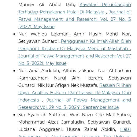
Muneer Ali Abdul Rab,
Kawalan Perundangan
Terhadap Pemakanan Halal Di Malaysia
,
Journal of
Fatwa Management and Research: Vol. 27 No. 3
(2022): May Issue
Nur Wahida Lokman, Amir Husin Mohd Nor,
Setiyawan Gunardi,
Penggunaan Kalimah Allah Oleh
Penganut Kristian Di Malaysia Menurut Maslahah
,
Journal of Fatwa Management and Research: Vol. 27
No. 3 (2022): May Issue
Nur Aina Abdulah, Alfons Zakaria, Nur Al-Farhain
Kamruzaman, Nurul Ain Hazram, Setiyawan
Gunardi, Nik Nur Afiqah Nek Mustafa,
Rasuah Pilihan
Raya: Analisis Hukum Dan Fatwa Di Malaysia Dan
Indonesia
,
Journal of Fatwa Management and
Research: Vol. 29 No. 3 (2024): September Issue
Siti Syahirah Saffinee, Wan Nazri Che Mat Safiee,
Mohammad Aizat Jamaludin, Setiyawan Gunardi,
Luciana Anggraeni, Husna Zainal Abidin,
Halal
Awareness in Gastronomy Tourism: The Role of