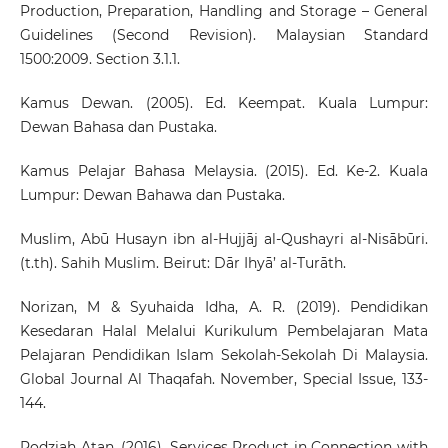
Production, Preparation, Handling and Storage – General
Guidelines (Second Revision). Malaysian Standard
1500:2009. Section 3.1.1.
Kamus Dewan. (2005). Ed. Keempat. Kuala Lumpur:
Dewan Bahasa dan Pustaka.
Kamus Pelajar Bahasa Melaysia. (2015). Ed. Ke-2. Kuala
Lumpur: Dewan Bahawa dan Pustaka.
Muslim, Abū Husayn ibn al-Hujjāj al-Qushayri al-Nisābūri.
(t.th). Sahih Muslim. Beirut: Dār Ihyā’ al-Turāth.
Norizan, M & Syuhaida Idha, A. R. (2019). Pendidikan
Kesedaran Halal Melalui Kurikulum Pembelajaran Mata
Pelajaran Pendidikan Islam Sekolah-Sekolah Di Malaysia.
Global Journal Al Thaqafah. November, Special Issue, 133-
144.
Rodziah Atan. (2016). Services Product in Connection with