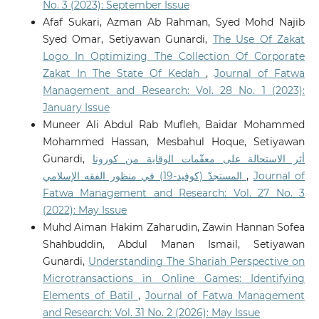
No. 3 (2023): September Issue
Afaf Sukari, Azman Ab Rahman, Syed Mohd Najib
Syed Omar, Setiyawan Gunardi,
The Use Of Zakat
Logo In Optimizing The Collection Of Corporate
Zakat In The State Of Kedah
,
Journal of Fatwa
Management and Research: Vol. 28 No. 1 (2023):
January Issue
Muneer Ali Abdul Rab Mufleh, Baidar Mohammed
Mohammed Hassan, Mesbahul Hoque, Setiyawan
Gunardi,
أثر الاستحالة على معقّمات الوقاية من كورونا
المستجدّ (كوفيد-19) في منظور الفقه الإسلامي
,
Journal of
Fatwa Management and Research: Vol. 27 No. 3
(2022): May Issue
Muhd Aiman Hakim Zaharudin, Zawin Hannan Sofea
Shahbuddin, Abdul Manan Ismail, Setiyawan
Gunardi,
Understanding The Shariah Perspective on
Microtransactions in Online Games: Identifying
Elements of Batil
,
Journal of Fatwa Management
and Research: Vol. 31 No. 2 (2026): May Issue