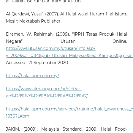
al-Talibin. Beirut: Dar ‘Alim al-Kutub.
Al-Qardawi, Yusuf. (2007). Al-Halal wa al-Haram fi al-Islam.
Mesir: Maktabah Publisher.
Draman, W. Rahimah. (2009). “IPPH Teras Produk Halal
Negara”. Utusan Online.
http://ww1.utusan.com.my/utusan/info.asp?
y=2009&dt=0114&pub=Utusan_Malaysia&sec=Kampus&pg=ka
Accessed : 21 September 2020
https://halal.upm.edu.my/
.
https://www.almaany.com/ar/dict/ar-
ar/%D8%B7%D9%8A%D8%A8%D8%A7/
https://halal.upm.edu.my/services/training/halal_awareness_
1036?L=bm
JAKIM. (2009). Malaysia Standard. 2009. Halal Food-