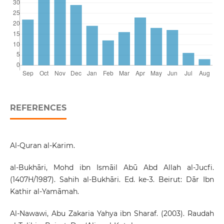
REFERENCES
Al-Quran al-Karim.
al-Bukhāri, Mohd ibn Ismāil Abū Abd Allah al-Jucfi.
(1407H/1987). Sahih al-Bukhāri. Ed. ke-3. Beirut: Dār Ibn
Kathir al-Yamāmah.
Al-Nawawi, Abu Zakaria Yahya ibn Sharaf. (2003). Raudah