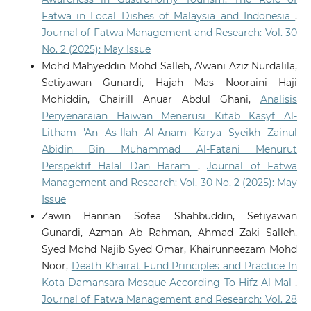
Fatwa in Local Dishes of Malaysia and Indonesia
,
Journal of Fatwa Management and Research: Vol. 30
No. 2 (2025): May Issue
Mohd Mahyeddin Mohd Salleh, A'wani Aziz Nurdalila,
Setiyawan Gunardi, Hajah Mas Nooraini Haji
Mohiddin, Chairill Anuar Abdul Ghani,
Analisis
Penyenaraian Haiwan Menerusi Kitab Kasyf Al-
Litham 'An As-Ilah Al-Anam Karya Syeikh Zainul
Abidin Bin Muhammad Al-Fatani Menurut
Perspektif Halal Dan Haram
,
Journal of Fatwa
Management and Research: Vol. 30 No. 2 (2025): May
Issue
Zawin Hannan Sofea Shahbuddin, Setiyawan
Gunardi, Azman Ab Rahman, Ahmad Zaki Salleh,
Syed Mohd Najib Syed Omar, Khairunneezam Mohd
Noor,
Death Khairat Fund Principles and Practice In
Kota Damansara Mosque According To Hifz Al-Mal
,
Journal of Fatwa Management and Research: Vol. 28