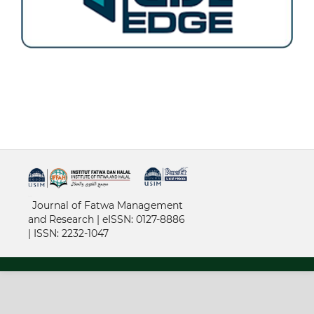
خرید vpn
Journal of Fatwa Management
and Research | e
ISSN: 0127-8886
|
ISSN: 2232-1047