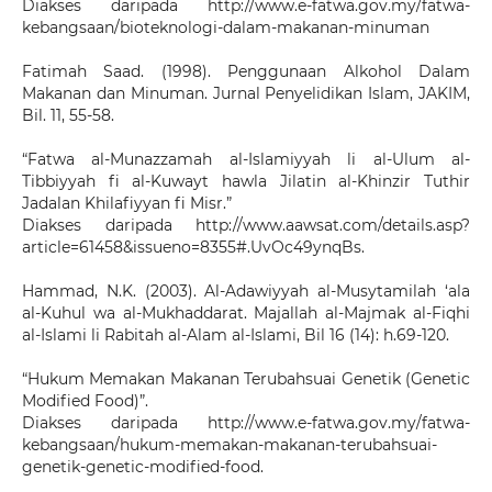
Diakses daripada http://www.e-fatwa.gov.my/fatwa-
kebangsaan/bioteknologi-dalam-makanan-minuman
Fatimah Saad. (1998). Penggunaan Alkohol Dalam
Makanan dan Minuman. Jurnal Penyelidikan Islam, JAKIM,
Bil. 11, 55-58.
“Fatwa al-Munazzamah al-Islamiyyah li al-Ulum al-
Tibbiyyah fi al-Kuwayt hawla Jilatin al-Khinzir Tuthir
Jadalan Khilafiyyan fi Misr.”
Diakses daripada http://www.aawsat.com/details.asp?
article=61458&issueno=8355#.UvOc49ynqBs.
Hammad, N.K. (2003). Al-Adawiyyah al-Musytamilah ‘ala
al-Kuhul wa al-Mukhaddarat. Majallah al-Majmak al-Fiqhi
al-Islami li Rabitah al-Alam al-Islami, Bil 16 (14): h.69-120.
“Hukum Memakan Makanan Terubahsuai Genetik (Genetic
Modified Food)”.
Diakses daripada http://www.e-fatwa.gov.my/fatwa-
kebangsaan/hukum-memakan-makanan-terubahsuai-
genetik-genetic-modified-food.