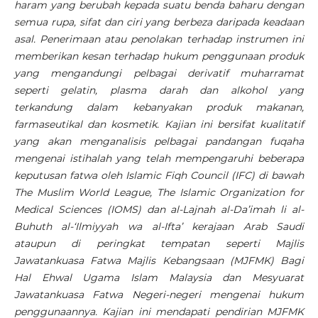
haram yang berubah kepada suatu benda baharu dengan
semua rupa, sifat dan ciri yang berbeza daripada keadaan
asal. Penerimaan atau penolakan terhadap instrumen ini
memberikan kesan terhadap hukum penggunaan produk
yang mengandungi pelbagai derivatif muharramat
seperti gelatin, plasma darah dan alkohol yang
terkandung dalam kebanyakan produk makanan,
farmaseutikal dan kosmetik. Kajian ini bersifat kualitatif
yang akan menganalisis pelbagai pandangan fuqaha
mengenai istihalah yang telah mempengaruhi beberapa
keputusan fatwa oleh Islamic Fiqh Council (IFC) di bawah
The Muslim World League, The Islamic Organization for
Medical Sciences (IOMS) dan al-Lajnah al-Da’imah li al-
Buhuth al-‘Ilmiyyah wa al-Ifta’ kerajaan Arab Saudi
ataupun di peringkat tempatan seperti Majlis
Jawatankuasa Fatwa Majlis Kebangsaan (MJFMK) Bagi
Hal Ehwal Ugama Islam Malaysia dan Mesyuarat
Jawatankuasa Fatwa Negeri-negeri mengenai hukum
penggunaannya. Kajian ini mendapati pendirian MJFMK