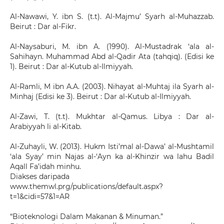
Al-Nawawi, Y. ibn S. (t.t). Al-Majmu’ Syarh al-Muhazzab.
Beirut : Dar al-Fikr.
Al-Naysaburi, M. ibn A. (1990). Al-Mustadrak ‘ala al-
Sahihayn. Muhammad Abd al-Qadir Ata (tahqiq). (Edisi ke
1). Beirut : Dar al-Kutub al-Ilmiyyah.
Al-Ramli, M ibn A.A. (2003). Nihayat al-Muhtaj ila Syarh al-
Minhaj (Edisi ke 3). Beirut : Dar al-Kutub al-Ilmiyyah.
Al-Zawi, T. (t.t). Mukhtar al-Qamus. Libya : Dar al-
Arabiyyah li al-Kitab.
Al-Zuhayli, W. (2013). Hukm Isti’mal al-Dawa’ al-Mushtamil
‘ala Syay’ min Najas al-‘Ayn ka al-Khinzir wa lahu Badil
Aqall Fa’idah minhu.
Diakses daripada
www.themwl.prg/publications/default.aspx?
t=1&cidi=57&1=AR
“Bioteknologi Dalam Makanan & Minuman.”