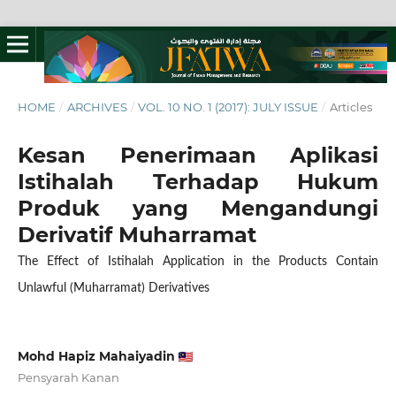
HOME
/
ARCHIVES
/
VOL. 10 NO. 1 (2017): JULY ISSUE
/
Articles
Kesan Penerimaan Aplikasi
Istihalah Terhadap Hukum
Produk yang Mengandungi
Derivatif Muharramat
The Effect of Istihalah Application in the Products Contain
Unlawful (Muharramat) Derivatives
Mohd Hapiz Mahaiyadin
Pensyarah Kanan