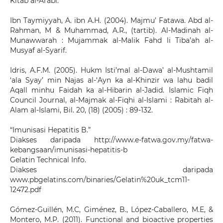
Kitab al-Arabi.
Ibn Taymiyyah, A. ibn A.H. (2004). Majmu’ Fatawa. Abd al-
Rahman, M & Muhammad, A.R., (tartib). Al-Madinah al-
Munawwarah : Mujammak al-Malik Fahd li Tiba’ah al-
Musyaf al-Syarif.
Idris, A.F.M. (2005). Hukm Isti’mal al-Dawa’ al-Mushtamil
‘ala Syay’ min Najas al-‘Ayn ka al-Khinzir wa lahu badil
Aqall minhu Faidah ka al-Hibarin al-Jadid. Islamic Fiqh
Council Journal, al-Majmak al-Fiqhi al-Islami : Rabitah al-
Alam al-Islami, Bil. 20, (18) (2005) : 89-132.
“Imunisasi Hepatitis B.”
Diakses daripada http://www.e-fatwa.gov.my/fatwa-
kebangsaan/imunisasi-hepatitis-b
Gelatin Technical Info.
Diakses daripada
www.pbgelatins.com/binaries/Gelatin%20uk_tcm11-
12472.pdf
Gómez-Guillén, M.C, Giménez, B., López-Caballero, M.E, &
Montero, M.P. (2011). Functional and bioactive properties