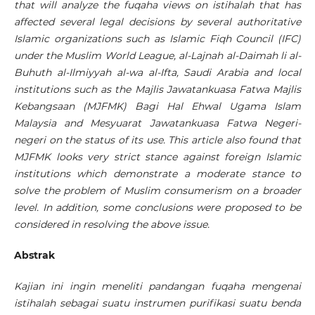
that will analyze the fuqaha views on istihalah that has
affected several legal decisions by several authoritative
Islamic organizations such as Islamic Fiqh Council (IFC)
under the Muslim World League, al-Lajnah al-Daimah li al-
Buhuth al-Ilmiyyah al-wa al-Ifta, Saudi Arabia and local
institutions such as the Majlis Jawatankuasa Fatwa Majlis
Kebangsaan (MJFMK) Bagi Hal Ehwal Ugama Islam
Malaysia and Mesyuarat Jawatankuasa Fatwa Negeri-
negeri on the status of its use. This article also found that
MJFMK looks very strict stance against foreign Islamic
institutions which demonstrate a moderate stance to
solve the problem of Muslim consumerism on a broader
level. In addition, some conclusions were proposed to be
considered in resolving the above issue.
Abstrak
Kajian ini ingin meneliti pandangan fuqaha mengenai
istihalah sebagai suatu instrumen purifikasi suatu benda