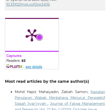
10.33102/mjsl.vol12no3.616
Captures
Readers:
63
-
see details
Most read articles by the same author(s)
Mohd Hapiz Mahaiyadin, Zakiah Samori,
Kawalan
Penularan Wabak Merbahaya Menurut Perspektif
Siasah Syar'iiyyah
,
Journal of Fatwa Management
and Research: Vol. 22 No. 1 (2020): October Issue