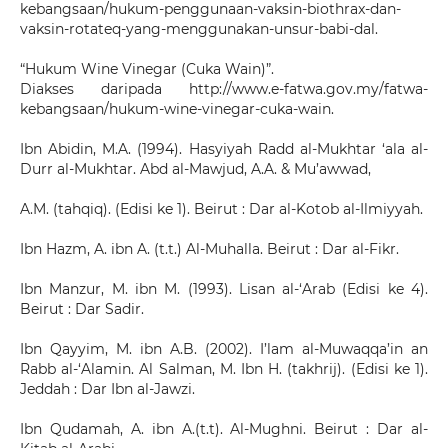
kebangsaan/hukum-penggunaan-vaksin-biothrax-dan-
vaksin-rotateq-yang-menggunakan-unsur-babi-dal.
“Hukum Wine Vinegar (Cuka Wain)”.
Diakses daripada http://www.e-fatwa.gov.my/fatwa-
kebangsaan/hukum-wine-vinegar-cuka-wain.
Ibn Abidin, M.A. (1994). Hasyiyah Radd al-Mukhtar ‘ala al-
Durr al-Mukhtar. Abd al-Mawjud, A.A. & Mu’awwad,
A.M. (tahqiq). (Edisi ke 1). Beirut : Dar al-Kotob al-Ilmiyyah.
Ibn Hazm, A. ibn A. (t.t.) Al-Muhalla. Beirut : Dar al-Fikr.
Ibn Manzur, M. ibn M. (1993). Lisan al-‘Arab (Edisi ke 4).
Beirut : Dar Sadir.
Ibn Qayyim, M. ibn A.B. (2002). I’lam al-Muwaqqa’in an
Rabb al-‘Alamin. Al Salman, M. Ibn H. (takhrij). (Edisi ke 1).
Jeddah : Dar Ibn al-Jawzi.
Ibn Qudamah, A. ibn A.(t.t). Al-Mughni. Beirut : Dar al-