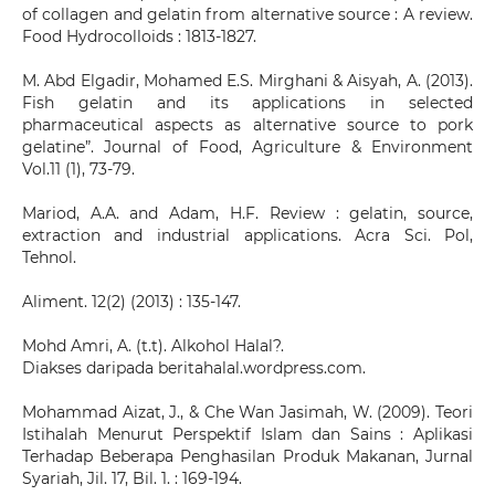
of collagen and gelatin from alternative source : A review.
Food Hydrocolloids : 1813-1827.
M. Abd Elgadir, Mohamed E.S. Mirghani & Aisyah, A. (2013).
Fish gelatin and its applications in selected
pharmaceutical aspects as alternative source to pork
gelatine”. Journal of Food, Agriculture & Environment
Vol.11 (1), 73-79.
Mariod, A.A. and Adam, H.F. Review : gelatin, source,
extraction and industrial applications. Acra Sci. Pol,
Tehnol.
Aliment. 12(2) (2013) : 135-147.
Mohd Amri, A. (t.t). Alkohol Halal?.
Diakses daripada beritahalal.wordpress.com.
Mohammad Aizat, J., & Che Wan Jasimah, W. (2009). Teori
Istihalah Menurut Perspektif Islam dan Sains : Aplikasi
Terhadap Beberapa Penghasilan Produk Makanan, Jurnal
Syariah, Jil. 17, Bil. 1. : 169-194.