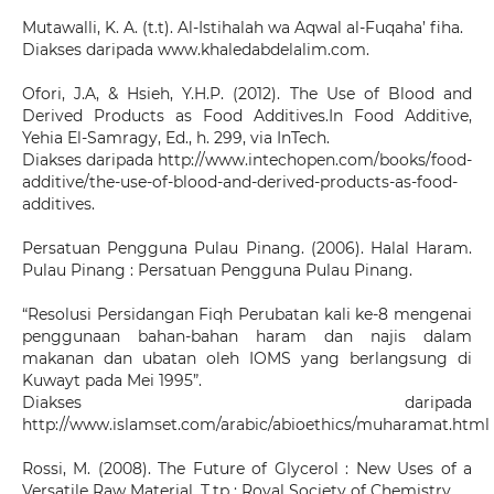
Mutawalli, K. A. (t.t). Al-Istihalah wa Aqwal al-Fuqaha’ fiha.
Diakses daripada www.khaledabdelalim.com.
Ofori, J.A, & Hsieh, Y.H.P. (2012). The Use of Blood and
Derived Products as Food Additives.In Food Additive,
Yehia El-Samragy, Ed., h. 299, via InTech.
Diakses daripada http://www.intechopen.com/books/food-
additive/the-use-of-blood-and-derived-products-as-food-
additives.
Persatuan Pengguna Pulau Pinang. (2006). Halal Haram.
Pulau Pinang : Persatuan Pengguna Pulau Pinang.
“Resolusi Persidangan Fiqh Perubatan kali ke-8 mengenai
penggunaan bahan-bahan haram dan najis dalam
makanan dan ubatan oleh IOMS yang berlangsung di
Kuwayt pada Mei 1995”.
Diakses daripada
http://www.islamset.com/arabic/abioethics/muharamat.html
Rossi, M. (2008). The Future of Glycerol : New Uses of a
Versatile Raw Material. T.tp : Royal Society of Chemistry.