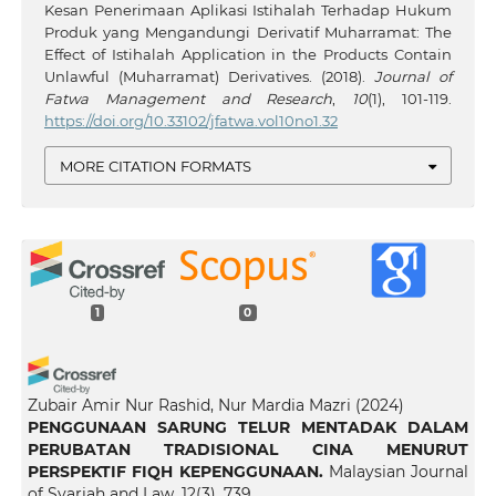
Kesan Penerimaan Aplikasi Istihalah Terhadap Hukum
Produk yang Mengandungi Derivatif Muharramat: The
Effect of Istihalah Application in the Products Contain
Unlawful (Muharramat) Derivatives. (2018).
Journal of
Fatwa Management and Research
,
10
(1), 101-119.
https://doi.org/10.33102/jfatwa.vol10no1.32
MORE CITATION FORMATS
1
0
Zubair Amir Nur Rashid, Nur Mardia Mazri
(2024)
PENGGUNAAN SARUNG TELUR MENTADAK DALAM
PERUBATAN TRADISIONAL CINA MENURUT
PERSPEKTIF FIQH KEPENGGUNAAN.
Malaysian Journal
of Syariah and Law, 12(3), 739.