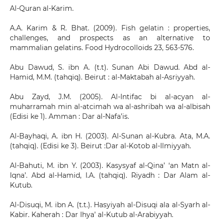
Al-Quran al-Karim.
A.A. Karim & R. Bhat. (2009). Fish gelatin : properties,
challenges, and prospects as an alternative to
mammalian gelatins. Food Hydrocolloids 23, 563-576.
Abu Dawud, S. ibn A. (t.t). Sunan Abi Dawud. Abd al-
Hamid, M.M. (tahqiq). Beirut : al-Maktabah al-Asriyyah.
Abu Zayd, J.M. (2005). Al-Intifac bi al-acyan al-
muharramah min al-atcimah wa al-ashribah wa al-albisah
(Edisi ke 1). Amman : Dar al-Nafa’is.
Al-Bayhaqi, A. ibn H. (2003). Al-Sunan al-Kubra. Ata, M.A.
(tahqiq). (Edisi ke 3). Beirut :Dar al-Kotob al-Ilmiyyah.
Al-Bahuti, M. ibn Y. (2003). Kasysyaf al-Qina’ ‘an Matn al-
Iqna’. Abd al-Hamid, I.A. (tahqiq). Riyadh : Dar Alam al-
Kutub.
Al-Disuqi, M. ibn A. (t.t.). Hasyiyah al-Disuqi ala al-Syarh al-
Kabir. Kaherah : Dar Ihya’ al-Kutub al-Arabiyyah.