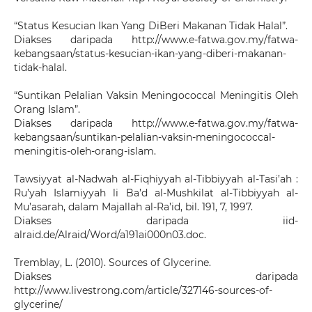
“Status Kesucian Ikan Yang DiBeri Makanan Tidak Halal”.
Diakses daripada http://www.e-fatwa.gov.my/fatwa-
kebangsaan/status-kesucian-ikan-yang-diberi-makanan-
tidak-halal.
“Suntikan Pelalian Vaksin Meningococcal Meningitis Oleh
Orang Islam”.
Diakses daripada http://www.e-fatwa.gov.my/fatwa-
kebangsaan/suntikan-pelalian-vaksin-meningococcal-
meningitis-oleh-orang-islam.
Tawsiyyat al-Nadwah al-Fiqhiyyah al-Tibbiyyah al-Tasi’ah :
Ru’yah Islamiyyah li Ba’d al-Mushkilat al-Tibbiyyah al-
Mu’asarah, dalam Majallah al-Ra’id, bil. 191, 7, 1997.
Diakses daripada iid-
alraid.de/Alraid/Word/a191ai000n03.doc.
Tremblay, L. (2010). Sources of Glycerine.
Diakses daripada
http://www.livestrong.com/article/327146-sources-of-
glycerine/