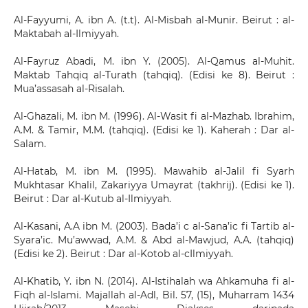
Al-Fayyumi, A. ibn A. (t.t). Al-Misbah al-Munir. Beirut : al-
Maktabah al-Ilmiyyah.
Al-Fayruz Abadi, M. ibn Y. (2005). Al-Qamus al-Muhit.
Maktab Tahqiq al-Turath (tahqiq). (Edisi ke 8). Beirut :
Mua’assasah al-Risalah.
Al-Ghazali, M. ibn M. (1996). Al-Wasit fi al-Mazhab. Ibrahim,
A.M. & Tamir, M.M. (tahqiq). (Edisi ke 1). Kaherah : Dar al-
Salam.
Al-Hatab, M. ibn M. (1995). Mawahib al-Jalil fi Syarh
Mukhtasar Khalil, Zakariyya Umayrat (takhrij). (Edisi ke 1).
Beirut : Dar al-Kutub al-Ilmiyyah.
Al-Kasani, A.A ibn M. (2003). Bada’i c al-Sana’ic fi Tartib al-
Syara’ic. Mu’awwad, A.M. & Abd al-Mawjud, A.A. (tahqiq)
(Edisi ke 2). Beirut : Dar al-Kotob al-cIlmiyyah.
Al-Khatib, Y. ibn N. (2014). Al-Istihalah wa Ahkamuha fi al-
Fiqh al-Islami. Majallah al-Adl, Bil. 57, (15), Muharram 1434