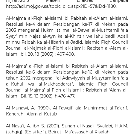
Hijrah/2013 Masehi Diakses daripada
http://adl.moj.gov.sa/topic_d_d.aspx?ID=57&IDd=1180.
Al-Majma al-Fiqh al-Islami bi Rabitah al-cAlam al-Islami,
Resolusi ke-4 dalam Persidangan ke-17 di Mekah pada
2003 mengenai Hukm Isti’mal al-Dawa’ al-Mushtamil ‘ala
Syay’ min Najas al-Ayn ka al-Khinzir wa lahu badil Aqall
minhu Faidah ka al-Hibarin al-Jadid. Islamic Fiqh Council
Journal, al-Majmak al-Fiqhi al-Islami : Rabitah al-Alam al-
Islami, bil. 20, 18 (2005) : 407-408.
Al-Majma’ al-Fiqh al-Islami bi Rabitah al-‘Alam al-Islami,
Resolusi ke-6 dalam Persidangan ke-16 di Mekah pada
tahun 2002 mengenai “al-Adawiyyah al-Musytamilah ‘ala
al-Kuhul wa al-Mukhaddarat”, Islamic Fiqh Council
Journal, al-Majma’ al-Fiqh al-Islami : Rabitah al-‘Alam al-
Islami, Bil. 15, 13 (2002), h.476-477.
Al-Munawi, A. (1990). Al-Tawqif ‘ala Muhimmat al-Ta’arif.
Kaherah : Alam al-Kutub
Al-Nasa’i, A. ibn S. (2001). Sunan al-Nasa’i. Syalabi, H.A.M.
(tahqiq). (Edisi ke 1). Beirut : Mu’assasah al-Risalah.