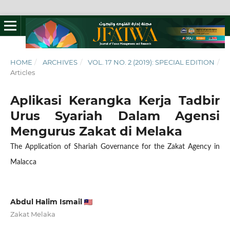
HOME
/
ARCHIVES
/
VOL. 17 NO. 2 (2019): SPECIAL EDITION
/
Articles
Aplikasi Kerangka Kerja Tadbir
Urus Syariah Dalam Agensi
Mengurus Zakat di Melaka
The Application of Shariah Governance for the Zakat Agency in
Malacca
Abdul Halim Ismail
Zakat Melaka