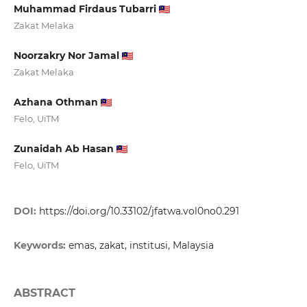
Muhammad Firdaus Tubarri
Zakat Melaka
Noorzakry Nor Jamal
Zakat Melaka
Azhana Othman
Felo, UiTM
Zunaidah Ab Hasan
Felo, UiTM
DOI:
https://doi.org/10.33102/jfatwa.vol0no0.291
Keywords:
emas, zakat, institusi, Malaysia
ABSTRACT