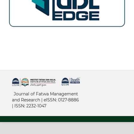
خرید vpn
Journal of Fatwa Management
and Research | e
ISSN: 0127-8886
|
ISSN: 2232-1047