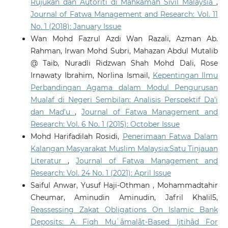
Rujukan dan Autoriti di Mahkamah Sivil Malaysia
,
Journal of Fatwa Management and Research: Vol. 11
No. 1 (2018): January Issue
Wan Mohd Fazrul Azdi Wan Razali, Azman Ab.
Rahman, Irwan Mohd Subri, Mahazan Abdul Mutalib
@ Taib, Nuradli Ridzwan Shah Mohd Dali, Rose
Irnawaty Ibrahim, Norlina Ismail,
Kepentingan Ilmu
Perbandingan Agama dalam Modul Pengurusan
Mualaf di Negeri Sembilan: Analisis Perspektif Da’i
dan Mad’u
,
Journal of Fatwa Management and
Research: Vol. 6 No. 1 (2015): October Issue
Mohd Harifadilah Rosidi,
Penerimaan Fatwa Dalam
Kalangan Masyarakat Muslim Malaysia:Satu Tinjauan
Literatur
,
Journal of Fatwa Management and
Research: Vol. 24 No. 1 (2021): April Issue
Saiful Anwar, Yusuf Haji-Othman , Mohammadtahir
Cheumar, Aminudin Aminudin, Jafril Khalil5,
Reassessing Zakat Obligations On Islamic Bank
Deposits: A Fiqh Muʿāmalāt-Based Ijtihād For