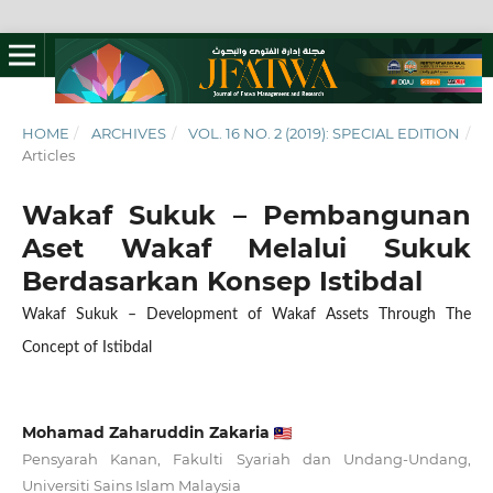
HOME
/
ARCHIVES
/
VOL. 16 NO. 2 (2019): SPECIAL EDITION
/
Articles
Wakaf Sukuk – Pembangunan
Aset Wakaf Melalui Sukuk
Berdasarkan Konsep Istibdal
Wakaf Sukuk – Development of Wakaf Assets Through The
Concept of Istibdal
Mohamad Zaharuddin Zakaria
Pensyarah Kanan, Fakulti Syariah dan Undang-Undang,
Universiti Sains Islam Malaysia