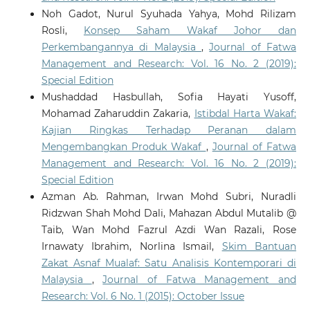
Noh Gadot, Nurul Syuhada Yahya, Mohd Rilizam
Rosli,
Konsep Saham Wakaf Johor dan
Perkembangannya di Malaysia
,
Journal of Fatwa
Management and Research: Vol. 16 No. 2 (2019):
Special Edition
Mushaddad Hasbullah, Sofia Hayati Yusoff,
Mohamad Zaharuddin Zakaria,
Istibdal Harta Wakaf:
Kajian Ringkas Terhadap Peranan dalam
Mengembangkan Produk Wakaf
,
Journal of Fatwa
Management and Research: Vol. 16 No. 2 (2019):
Special Edition
Azman Ab. Rahman, Irwan Mohd Subri, Nuradli
Ridzwan Shah Mohd Dali, Mahazan Abdul Mutalib @
Taib, Wan Mohd Fazrul Azdi Wan Razali, Rose
Irnawaty Ibrahim, Norlina Ismail,
Skim Bantuan
Zakat Asnaf Mualaf: Satu Analisis Kontemporari di
Malaysia
,
Journal of Fatwa Management and
Research: Vol. 6 No. 1 (2015): October Issue