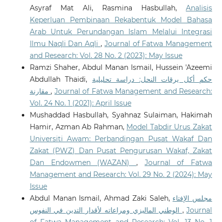
Asyraf Mat Ali, Rasmina Hasbullah,
Analisis
Keperluan Pembinaan Rekabentuk Model Bahasa
Arab Untuk Perundangan Islam Melalui Integrasi
Ilmu Naqli Dan Aqli
,
Journal of Fatwa Management
and Research: Vol. 28 No. 2 (2023): May Issue
Ramzi Shaher, Abdul Manan Ismail, Hussein 'Azeemi
Abdullah Thaidi,
حكم أكل يرقات النحل: دراسة تحليلية
مقارنة
,
Journal of Fatwa Management and Research:
Vol. 24 No. 1 (2021): April Issue
Mushaddad Hasbullah, Syahnaz Sulaiman, Hakimah
Hamir, Azman Ab Rahman,
Model Tabdir Urus Zakat
Universiti Awam: Perbandingan Pusat Wakaf Dan
Zakat (PWZ) Dan Pusat Pengurusan Wakaf, Zakat
Dan Endowmen (WAZAN)
,
Journal of Fatwa
Management and Research: Vol. 29 No. 2 (2024): May
Issue
Abdul Manan Ismail, Ahmad Zaki Saleh,
مجلس الإفتاء
الوطني الماليزي ومراعاته لأقدار التدين في النفوس
,
Journal