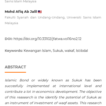
Sains Islam Malaysia
Mohd Afiq Ab Jalil
Fakulti Syariah dan Undang-Undang, Universiti Sains Islam
Malaysia
DOI:
https://doi.org/10.33102/jfatwa.vol16no2.12
Keywords:
Kewangan Islam, Sukuk, wakaf, Istibdal
ABSTRACT
Islamic Bond or
widely known as Sukuk has been
succesfully implemented at international level and
contribute a lot in economics development. The objective
of this reasearch is the identify the potential of Sukuk as
an instrument of investment of waqf assets. This research