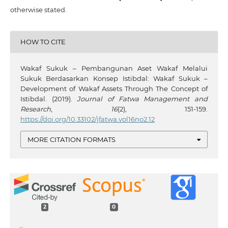
otherwise stated.
HOW TO CITE
Wakaf Sukuk – Pembangunan Aset Wakaf Melalui
Sukuk Berdasarkan Konsep Istibdal: Wakaf Sukuk –
Development of Wakaf Assets Through The Concept of
Istibdal. (2019).
Journal of Fatwa Management and
Research
,
16
(2), 151-159.
https://doi.org/10.33102/jfatwa.vol16no2.12
MORE CITATION FORMATS
2
0