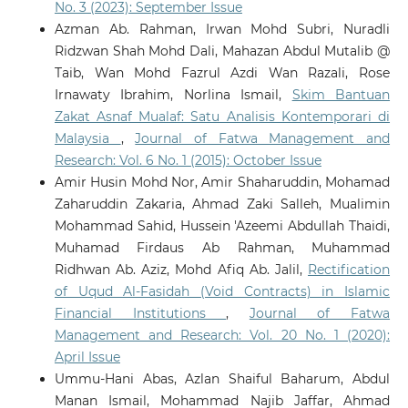
No. 3 (2023): September Issue
Azman Ab. Rahman, Irwan Mohd Subri, Nuradli
Ridzwan Shah Mohd Dali, Mahazan Abdul Mutalib @
Taib, Wan Mohd Fazrul Azdi Wan Razali, Rose
Irnawaty Ibrahim, Norlina Ismail,
Skim Bantuan
Zakat Asnaf Mualaf: Satu Analisis Kontemporari di
Malaysia
,
Journal of Fatwa Management and
Research: Vol. 6 No. 1 (2015): October Issue
Amir Husin Mohd Nor, Amir Shaharuddin, Mohamad
Zaharuddin Zakaria, Ahmad Zaki Salleh, Mualimin
Mohammad Sahid, Hussein 'Azeemi Abdullah Thaidi,
Muhamad Firdaus Ab Rahman, Muhammad
Ridhwan Ab. Aziz, Mohd Afiq Ab. Jalil,
Rectification
of Uqud Al-Fasidah (Void Contracts) in Islamic
Financial Institutions
,
Journal of Fatwa
Management and Research: Vol. 20 No. 1 (2020):
April Issue
Ummu-Hani Abas, Azlan Shaiful Baharum, Abdul
Manan Ismail, Mohammad Najib Jaffar, Ahmad