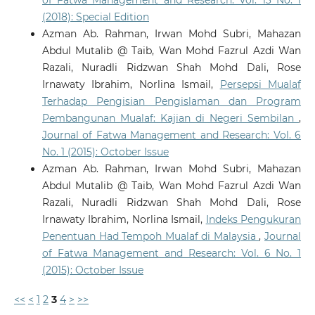
of Fatwa Management and Research: Vol. 13 No. 1
(2018): Special Edition
Azman Ab. Rahman, Irwan Mohd Subri, Mahazan
Abdul Mutalib @ Taib, Wan Mohd Fazrul Azdi Wan
Razali, Nuradli Ridzwan Shah Mohd Dali, Rose
Irnawaty Ibrahim, Norlina Ismail,
Persepsi Mualaf
Terhadap Pengisian Pengislaman dan Program
Pembangunan Mualaf: Kajian di Negeri Sembilan
,
Journal of Fatwa Management and Research: Vol. 6
No. 1 (2015): October Issue
Azman Ab. Rahman, Irwan Mohd Subri, Mahazan
Abdul Mutalib @ Taib, Wan Mohd Fazrul Azdi Wan
Razali, Nuradli Ridzwan Shah Mohd Dali, Rose
Irnawaty Ibrahim, Norlina Ismail,
Indeks Pengukuran
Penentuan Had Tempoh Mualaf di Malaysia
,
Journal
of Fatwa Management and Research: Vol. 6 No. 1
(2015): October Issue
<<
<
1
2
3
4
>
>>