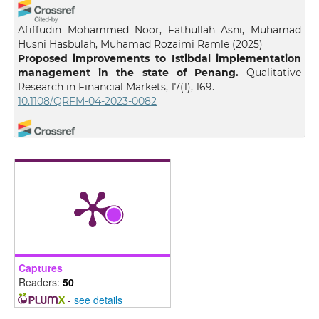
Afiffudin Mohammed Noor, Fathullah Asni, Muhamad
Husni Hasbulah, Muhamad Rozaimi Ramle
(2025)
Proposed improvements to Istibdal implementation
management in the state of Penang.
Qualitative
Research in Financial Markets, 17(1), 169.
10.1108/QRFM-04-2023-0082
Fathullah Asni, Afiffudin Mohammed Noor, Muhamad
Husni Hasbulah
(2024)
Management of cash waqf fund generation through
the implementation of istibdal in Kedah.
Qualitative
Research in Financial Markets, 16(1), 60.
10.1108/QRFM-03-2022-0048
Captures
Readers:
50
-
see details