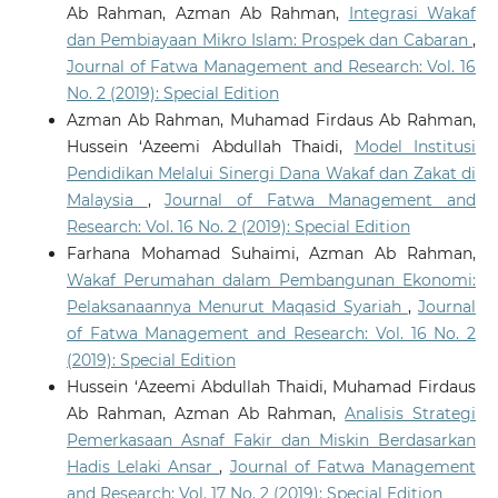
Ab Rahman, Azman Ab Rahman,
Integrasi Wakaf
dan Pembiayaan Mikro Islam: Prospek dan Cabaran
,
Journal of Fatwa Management and Research: Vol. 16
No. 2 (2019): Special Edition
Azman Ab Rahman, Muhamad Firdaus Ab Rahman,
Hussein ‘Azeemi Abdullah Thaidi,
Model Institusi
Pendidikan Melalui Sinergi Dana Wakaf dan Zakat di
Malaysia
,
Journal of Fatwa Management and
Research: Vol. 16 No. 2 (2019): Special Edition
Farhana Mohamad Suhaimi, Azman Ab Rahman,
Wakaf Perumahan dalam Pembangunan Ekonomi:
Pelaksanaannya Menurut Maqasid Syariah
,
Journal
of Fatwa Management and Research: Vol. 16 No. 2
(2019): Special Edition
Hussein ‘Azeemi Abdullah Thaidi, Muhamad Firdaus
Ab Rahman, Azman Ab Rahman,
Analisis Strategi
Pemerkasaan Asnaf Fakir dan Miskin Berdasarkan
Hadis Lelaki Ansar
,
Journal of Fatwa Management
and Research: Vol. 17 No. 2 (2019): Special Edition