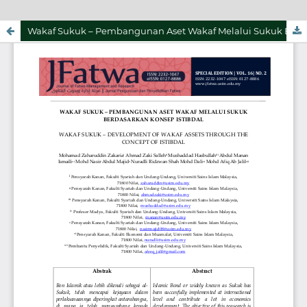
Wakaf Sukuk – Pembangunan Aset Wakaf Melalui Sukuk Berdasarkan Konsep Istibdal