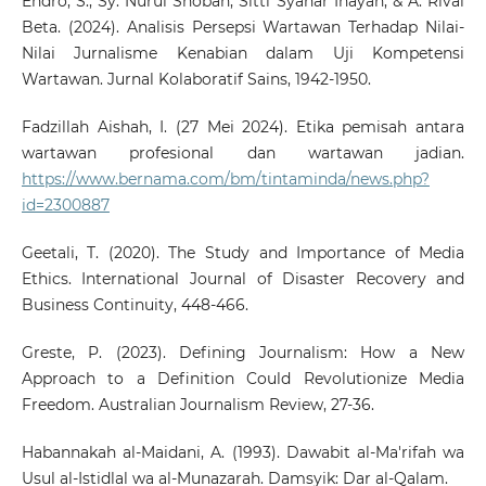
Endro, S., Sy. Nurul Shobah, Sitti Syahar Inayah, & A. Rivai
Beta. (2024). Analisis Persepsi Wartawan Terhadap Nilai-
Nilai Jurnalisme Kenabian dalam Uji Kompetensi
Wartawan. Jurnal Kolaboratif Sains, 1942-1950.
Fadzillah Aishah, I. (27 Mei 2024). Etika pemisah antara
wartawan profesional dan wartawan jadian.
https://www.bernama.com/bm/tintaminda/news.php?
id=2300887
Geetali, T. (2020). The Study and Importance of Media
Ethics. International Journal of Disaster Recovery and
Business Continuity, 448-466.
Greste, P. (2023). Defining Journalism: How a New
Approach to a Definition Could Revolutionize Media
Freedom. Australian Journalism Review, 27-36.
Habannakah al-Maidani, A. (1993). Dawabit al-Ma'rifah wa
Usul al-Istidlal wa al-Munazarah. Damsyik: Dar al-Qalam.