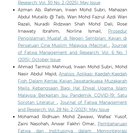
Research: Vol. 30 No. 2 (2025): May Issue
Azman Ab. Rahman, Irwan Mohd Subri, Mahazan
Abdul Mutalib @ Taib, Wan Mohd Fazrul Azdi Wan
Razali, Nuradli Ridzwan Shah Mohd Dali, Rose
Irnawaty Ibrahim, Norlina Ismail,
Prosedur
Pengislaman Mualaf di Negeri Sembilan: Kajian di
Persatuan Cina Muslim Malaysia (Macma)
,
Journal
of Fatwa Management and Research: Vol. 6 No. 1
(2015): October Issue
Ahmad Tarmizi Mahmud, Irwan Mohd Subri, Mohd
Nasir Abdul Majid,
Analisis Aplikasi Kaedah-Kaedah
Fiqh Dalam Kertas Kajian Jawatankuasa Muzakarah
Majlis Kebangsaan Bagi Hal Ehwal Ugama Islam
Malaysia Berkaitan Isu Pandemik COVID-19: Satu
Sorotan Literatur
,
Journal of Fatwa Management
and Research: Vol. 28 No. 2 (2023): May Issue
Mohamad Ridhuan Mohd Zawawi, Wafaa’ Yusof,
Zaini Nasohah, Anwar Fakhri Omar,
Pembaharuan
Fatwa dan Institusinya dalam Mengintegrasi