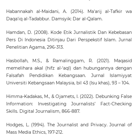
Habannakah al-Maidani, A. (2014). Ma'arij al-Tafkir wa
Daqa'iq al-Tadabbur. Damsyik: Dar al-Qalam.
Hamdan, D. (2008). Kode Etik Jurnalistik Dan Kebebasan
Pers Di Indonesia Ditinjau Dari Perspekstif Islam. Jurnal
Penelitian Agama, 296-313.
Hasbollah, M.S., & Ramalinggam, R. (2021). Maqasid
memelihara akal (hifz al-‘aql) dan hubungannya dengan
Falsafah Pendidikan Kebangsaan. Jurnal Islamiyyat
Universiti Kebangsaan Malaysia, bil 43 (Isu khas), 93 – 104.
Himma-Kadakas, M., & Ojamets, I. (2022). Debunking False
Information: Investigating Journalists’ Fact-Checking
Skills. Digital Journalism, 866-887.
Hodges, L. (1994). The Journalist and Privacy. Journal of
Mass Media Ethics, 197-212.