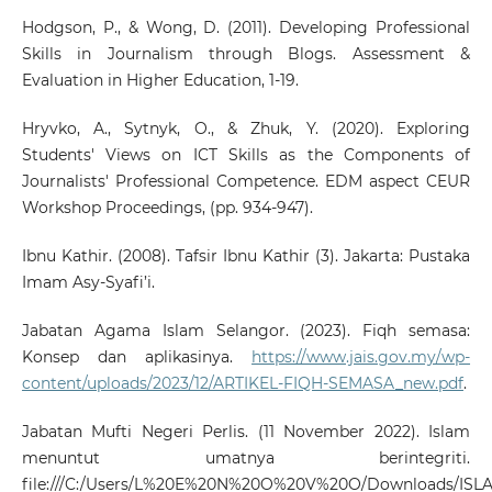
Hodgson, P., & Wong, D. (2011). Developing Professional
Skills in Journalism through Blogs. Assessment &
Evaluation in Higher Education, 1-19.
Hryvko, A., Sytnyk, O., & Zhuk, Y. (2020). Exploring
Students' Views on ICT Skills as the Components of
Journalists' Professional Competence. EDM aspect CEUR
Workshop Proceedings, (pp. 934-947).
Ibnu Kathir. (2008). Tafsir Ibnu Kathir (3). Jakarta: Pustaka
Imam Asy-Syafi’i.
Jabatan Agama Islam Selangor. (2023). Fiqh semasa:
Konsep dan aplikasinya.
https://www.jais.gov.my/wp-
content/uploads/2023/12/ARTIKEL-FIQH-SEMASA_new.pdf
.
Jabatan Mufti Negeri Perlis. (11 November 2022). Islam
menuntut umatnya berintegriti.
file:///C:/Users/L%20E%20N%20O%20V%20O/Downloads/I