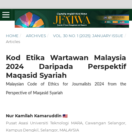
HOME
/
ARCHIVES
/
VOL. 30 NO. 1 (2025): JANUARY ISSUE
/
Articles
Kod Etika Wartawan Malaysia
2024 Daripada Perspektif
Maqasid Syariah
Malaysian Code of Ethics for Journalists 2024 from the
Perspective of Maqasid Syariah
Nur Kamilah Kamaruddin
Pusat Asasi Universiti Teknologi MARA, Cawangan Selangor,
Kampus Dengkil, Selangor, MALAYSIA