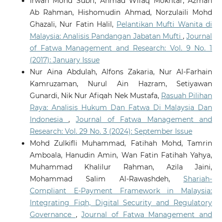
Irwan Mohd Subri, Ahmad Wifaq Mokhtar, Azman
Ab Rahman, Hishomudin Ahmad, Norzulaili Mohd
Ghazali, Nur Fatin Halil,
Pelantikan Mufti Wanita di
Malaysia: Analisis Pandangan Jabatan Mufti
,
Journal
of Fatwa Management and Research: Vol. 9 No. 1
(2017): January Issue
Nur Aina Abdulah, Alfons Zakaria, Nur Al-Farhain
Kamruzaman, Nurul Ain Hazram, Setiyawan
Gunardi, Nik Nur Afiqah Nek Mustafa,
Rasuah Pilihan
Raya: Analisis Hukum Dan Fatwa Di Malaysia Dan
Indonesia
,
Journal of Fatwa Management and
Research: Vol. 29 No. 3 (2024): September Issue
Mohd Zulkifli Muhammad, Fatihah Mohd, Tamrin
Amboala, Hanudin Amin, Wan Fatin Fatihah Yahya,
Muhammad Khalilur Rahman, Azila Jaini,
Mohammad Salim Al-Rawashdeh,
Shariah-
Compliant E-Payment Framework in Malaysia:
Integrating Fiqh, Digital Security and Regulatory
Governance
,
Journal of Fatwa Management and