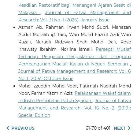
Keadilan Restoratif bagi Menangani Ajaran Sesat di
Malaysia
,
Journal of Fatwa Management and
Research: Vol. 31 No. 1 (2026): January Issue
Azman Ab. Rahman, Irwan Mohd Subri, Mahazan
Abdul Mutalib @ Taib, Wan Mohd Fazrul Azdi Wan
Razali, Nuradli Ridzwan Shah Mohd Dali, Rose
Irnawaty Ibrahim, Norlina Ismail,
Persepsi Mualaf
Terhadap Pengisian Pengislaman dan Program
Pembangunan Mualaf: Kajian di Negeri Sembilan
,
Journal of Fatwa Management and Research: Vol. 6
No. 1 (2015): October Issue
Mohd Izzuddin Mohd Noor, Fatimah Nadirah Mohd
Noor, Farrah Yazmin Aziz,
Pelaksanaan Wakaf dalam
Industri Perhotelan Patuh Syariah
,
Journal of Fatwa
Management and Research: Vol. 16 No. 2 (2019):
Special Edition
PREVIOUS
61-70 of 401
NEXT