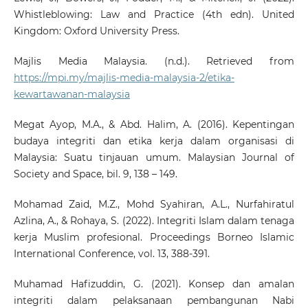
Whistleblowing: Law and Practice (4th edn). United
Kingdom: Oxford University Press.
Majlis Media Malaysia. (n.d.). Retrieved from
https://mpi.my/majlis-media-malaysia-2/etika-
kewartawanan-malaysia
Megat Ayop, M.A., & Abd. Halim, A. (2016). Kepentingan
budaya integriti dan etika kerja dalam organisasi di
Malaysia: Suatu tinjauan umum. Malaysian Journal of
Society and Space, bil. 9, 138 – 149.
Mohamad Zaid, M.Z., Mohd Syahiran, A.L., Nurfahiratul
Azlina, A., & Rohaya, S. (2022). Integriti Islam dalam tenaga
kerja Muslim profesional. Proceedings Borneo Islamic
International Conference, vol. 13, 388-391.
Muhamad Hafizuddin, G. (2021). Konsep dan amalan
integriti dalam pelaksanaan pembangunan Nabi