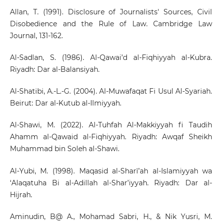
Allan, T. (1991). Disclosure of Journalists' Sources, Civil
Disobedience and the Rule of Law. Cambridge Law
Journal, 131-162.
Al-Sadlan, S. (1986). Al-Qawai’d al-Fiqhiyyah al-Kubra.
Riyadh: Dar al-Balansiyah.
Al-Shatibi, A.-L.-G. (2004). Al-Muwafaqat Fi Usul Al-Syariah.
Beirut: Dar al-Kutub al-Ilmiyyah.
Al-Shawi, M. (2022). Al-Tuhfah Al-Makkiyyah fi Taudih
Ahamm al-Qawaid al-Fiqhiyyah. Riyadh: Awqaf Sheikh
Muhammad bin Soleh al-Shawi.
Al-Yubi, M. (1998). Maqasid al-Sharī’ah al-Islamiyyah wa
‘Alaqatuha Bi al-Adillah al-Shar’iyyah. Riyadh: Dar al-
Hijrah.
Aminudin, B@ A., Mohamad Sabri, H., & Nik Yusri, M.