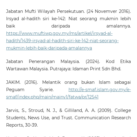
Jabatan Mufti Wilayah Persekutuan. (24 Novemver 2016).
Irsyad al-hadith siri ke-142: Niat seorang mukmin lebih
baik daripada amalannya.
https://www.muftiwp.gov.my/ms/artikel/irsyad-al-
hadith/1439-irsyad-al-hadith-siri-ke-142-niat-seorang-
mukmin-lebih-baik-daripada-amalannya
Jabatan Penerangan Malaysia. (2024). Kod Etika
Wartawan Malaysia. Putrajaya: Idaman Print Sdn Bhd.
JAKIM. (2016). Melantik orang bukan Islam sebagai
Peguam Syarie.
http://e-smaf.islam.gov.my/e-
smaf/index.php/main/mainv1/fatwa/pr/12541
Jarvis, S., Stroud, N. J., & Gilliland, A. A. (2009). College
Students, News Use, and Trust. Communication Research
Reports, 30-39.