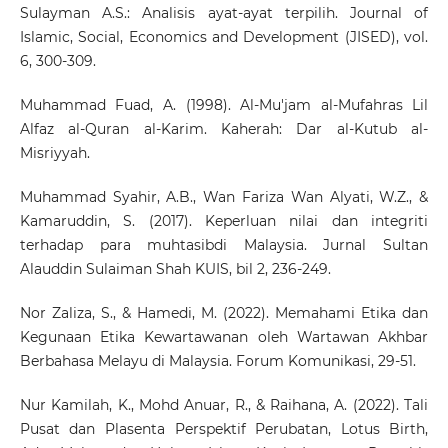
Sulayman A.S.: Analisis ayat-ayat terpilih. Journal of
Islamic, Social, Economics and Development (JISED), vol.
6, 300-309.
Muhammad Fuad, A. (1998). Al-Mu'jam al-Mufahras Lil
Alfaz al-Quran al-Karim. Kaherah: Dar al-Kutub al-
Misriyyah.
Muhammad Syahir, A.B., Wan Fariza Wan Alyati, W.Z., &
Kamaruddin, S. (2017). Keperluan nilai dan integriti
terhadap para muhtasibdi Malaysia. Jurnal Sultan
Alauddin Sulaiman Shah KUIS, bil 2, 236-249.
Nor Zaliza, S., & Hamedi, M. (2022). Memahami Etika dan
Kegunaan Etika Kewartawanan oleh Wartawan Akhbar
Berbahasa Melayu di Malaysia. Forum Komunikasi, 29-51.
Nur Kamilah, K., Mohd Anuar, R., & Raihana, A. (2022). Tali
Pusat dan Plasenta Perspektif Perubatan, Lotus Birth,