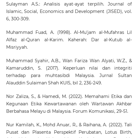
Sulayman A.S.: Analisis ayat-ayat terpilih. Journal of
Islamic, Social, Economics and Development (JISED), vol.
6, 300-309.
Muhammad Fuad, A. (1998). Al-Mu'jam al-Mufahras Lil
Alfaz al-Quran al-Karim. Kaherah: Dar al-Kutub al-
Misriyyah.
Muhammad Syahir, A.B., Wan Fariza Wan Alyati, W.Z., &
Kamaruddin, S. (2017). Keperluan nilai dan integriti
terhadap para muhtasibdi Malaysia. Jurnal Sultan
Alauddin Sulaiman Shah KUIS, bil 2, 236-249.
Nor Zaliza, S., & Hamedi, M. (2022). Memahami Etika dan
Kegunaan Etika Kewartawanan oleh Wartawan Akhbar
Berbahasa Melayu di Malaysia. Forum Komunikasi, 29-51.
Nur Kamilah, K., Mohd Anuar, R., & Raihana, A. (2022). Tali
Pusat dan Plasenta Perspektif Perubatan, Lotus Birth,