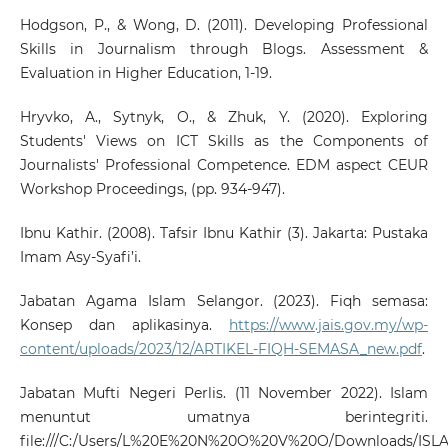
Hodgson, P., & Wong, D. (2011). Developing Professional
Skills in Journalism through Blogs. Assessment &
Evaluation in Higher Education, 1-19.
Hryvko, A., Sytnyk, O., & Zhuk, Y. (2020). Exploring
Students' Views on ICT Skills as the Components of
Journalists' Professional Competence. EDM aspect CEUR
Workshop Proceedings, (pp. 934-947).
Ibnu Kathir. (2008). Tafsir Ibnu Kathir (3). Jakarta: Pustaka
Imam Asy-Syafi’i.
Jabatan Agama Islam Selangor. (2023). Fiqh semasa:
Konsep dan aplikasinya.
https://www.jais.gov.my/wp-
content/uploads/2023/12/ARTIKEL-FIQH-SEMASA_new.pdf
.
Jabatan Mufti Negeri Perlis. (11 November 2022). Islam
menuntut umatnya berintegriti.
file:///C:/Users/L%20E%20N%20O%20V%20O/Downloads/I