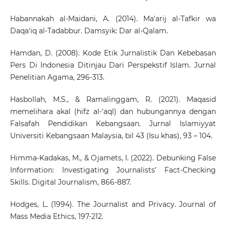
Habannakah al-Maidani, A. (2014). Ma'arij al-Tafkir wa
Daqa'iq al-Tadabbur. Damsyik: Dar al-Qalam.
Hamdan, D. (2008). Kode Etik Jurnalistik Dan Kebebasan
Pers Di Indonesia Ditinjau Dari Perspekstif Islam. Jurnal
Penelitian Agama, 296-313.
Hasbollah, M.S., & Ramalinggam, R. (2021). Maqasid
memelihara akal (hifz al-‘aql) dan hubungannya dengan
Falsafah Pendidikan Kebangsaan. Jurnal Islamiyyat
Universiti Kebangsaan Malaysia, bil 43 (Isu khas), 93 – 104.
Himma-Kadakas, M., & Ojamets, I. (2022). Debunking False
Information: Investigating Journalists’ Fact-Checking
Skills. Digital Journalism, 866-887.
Hodges, L. (1994). The Journalist and Privacy. Journal of
Mass Media Ethics, 197-212.