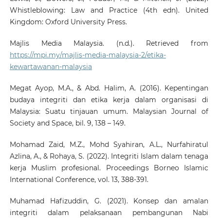
Whistleblowing: Law and Practice (4th edn). United
Kingdom: Oxford University Press.
Majlis Media Malaysia. (n.d.). Retrieved from
https://mpi.my/majlis-media-malaysia-2/etika-
kewartawanan-malaysia
Megat Ayop, M.A., & Abd. Halim, A. (2016). Kepentingan
budaya integriti dan etika kerja dalam organisasi di
Malaysia: Suatu tinjauan umum. Malaysian Journal of
Society and Space, bil. 9, 138 – 149.
Mohamad Zaid, M.Z., Mohd Syahiran, A.L., Nurfahiratul
Azlina, A., & Rohaya, S. (2022). Integriti Islam dalam tenaga
kerja Muslim profesional. Proceedings Borneo Islamic
International Conference, vol. 13, 388-391.
Muhamad Hafizuddin, G. (2021). Konsep dan amalan
integriti dalam pelaksanaan pembangunan Nabi