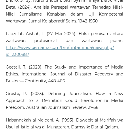
Endro, S., Sy. Nurul Shobah, Sitti Syahar Inayah, & A. Rivai
Beta. (2024). Analisis Persepsi Wartawan Terhadap Nilai-
Nilai Jurnalisme Kenabian dalam Uji Kompetensi
Wartawan. Jurnal Kolaboratif Sains, 1942-1950.
Fadzillah Aishah, I. (27 Mei 2024). Etika pemisah antara
wartawan profesional dan wartawan jadian.
https://www.bernama.com/bm/tintaminda/news.php?
id=2300887
Geetali, T. (2020). The Study and Importance of Media
Ethics. International Journal of Disaster Recovery and
Business Continuity, 448-466.
Greste, P. (2023). Defining Journalism: How a New
Approach to a Definition Could Revolutionize Media
Freedom. Australian Journalism Review, 27-36.
Habannakah al-Maidani, A. (1993). Dawabit al-Ma'rifah wa
Usul al-Istidlal wa al-Munazarah. Damsyik: Dar al-Qalam.