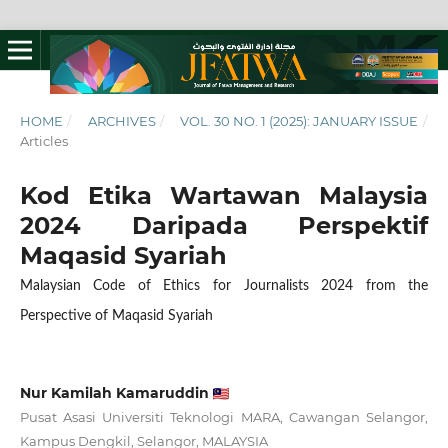
HOME
/
ARCHIVES
/
VOL. 30 NO. 1 (2025): JANUARY ISSUE
/
Articles
Kod Etika Wartawan Malaysia
2024 Daripada Perspektif
Maqasid Syariah
Malaysian Code of Ethics for Journalists 2024 from the
Perspective of Maqasid Syariah
Nur Kamilah Kamaruddin
Pusat Asasi Universiti Teknologi MARA, Cawangan Selangor,
Kampus Dengkil, Selangor, MALAYSIA