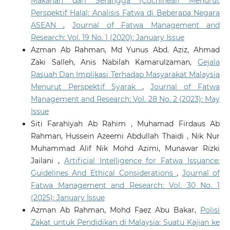
Makanan dari Serangga (Cochineal) Menurut
Perspektif Halal: Analisis Fatwa di Beberapa Negara
ASEAN
,
Journal of Fatwa Management and
Research: Vol. 19 No. 1 (2020): January Issue
Azman Ab Rahman, Md Yunus Abd. Aziz, Ahmad
Zaki Salleh, Anis Nabilah Kamarulzaman,
Gejala
Rasuah Dan Implikasi Terhadap Masyarakat Malaysia
Menurut Perspektif Syarak
,
Journal of Fatwa
Management and Research: Vol. 28 No. 2 (2023): May
Issue
Siti Farahiyah Ab Rahim , Muhamad Firdaus Ab
Rahman, Hussein Azeemi Abdullah Thaidi , Nik Nur
Muhammad Alif Nik Mohd Azimi, Munawar Rizki
Jailani ,
Artificial Intelligence for Fatwa Issuance:
Guidelines And Ethical Considerations
,
Journal of
Fatwa Management and Research: Vol. 30 No. 1
(2025): January Issue
Azman Ab Rahman, Mohd Faez Abu Bakar,
Polisi
Zakat untuk Pendidikan di Malaysia: Suatu Kajian ke