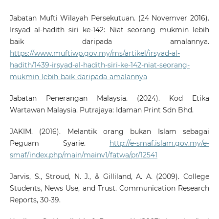
Jabatan Mufti Wilayah Persekutuan. (24 Novemver 2016).
Irsyad al-hadith siri ke-142: Niat seorang mukmin lebih
baik daripada amalannya.
https://www.muftiwp.gov.my/ms/artikel/irsyad-al-
hadith/1439-irsyad-al-hadith-siri-ke-142-niat-seorang-
mukmin-lebih-baik-daripada-amalannya
Jabatan Penerangan Malaysia. (2024). Kod Etika
Wartawan Malaysia. Putrajaya: Idaman Print Sdn Bhd.
JAKIM. (2016). Melantik orang bukan Islam sebagai
Peguam Syarie.
http://e-smaf.islam.gov.my/e-
smaf/index.php/main/mainv1/fatwa/pr/12541
Jarvis, S., Stroud, N. J., & Gilliland, A. A. (2009). College
Students, News Use, and Trust. Communication Research
Reports, 30-39.