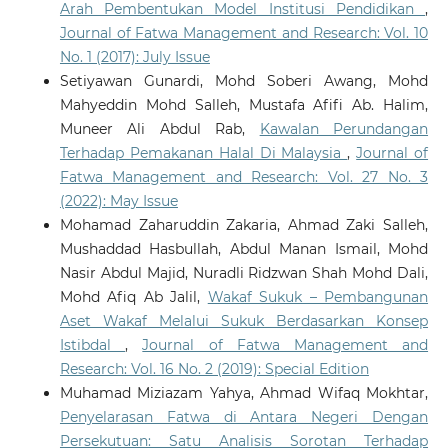
Arah Pembentukan Model Institusi Pendidikan
,
Journal of Fatwa Management and Research: Vol. 10
No. 1 (2017): July Issue
Setiyawan Gunardi, Mohd Soberi Awang, Mohd
Mahyeddin Mohd Salleh, Mustafa Afifi Ab. Halim,
Muneer Ali Abdul Rab,
Kawalan Perundangan
Terhadap Pemakanan Halal Di Malaysia
,
Journal of
Fatwa Management and Research: Vol. 27 No. 3
(2022): May Issue
Mohamad Zaharuddin Zakaria, Ahmad Zaki Salleh,
Mushaddad Hasbullah, Abdul Manan Ismail, Mohd
Nasir Abdul Majid, Nuradli Ridzwan Shah Mohd Dali,
Mohd Afiq Ab Jalil,
Wakaf Sukuk – Pembangunan
Aset Wakaf Melalui Sukuk Berdasarkan Konsep
Istibdal
,
Journal of Fatwa Management and
Research: Vol. 16 No. 2 (2019): Special Edition
Muhamad Miziazam Yahya, Ahmad Wifaq Mokhtar,
Penyelarasan Fatwa di Antara Negeri Dengan
Persekutuan: Satu Analisis Sorotan Terhadap