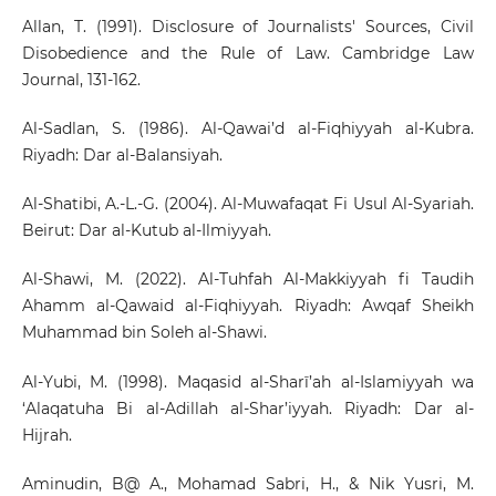
Allan, T. (1991). Disclosure of Journalists' Sources, Civil
Disobedience and the Rule of Law. Cambridge Law
Journal, 131-162.
Al-Sadlan, S. (1986). Al-Qawai’d al-Fiqhiyyah al-Kubra.
Riyadh: Dar al-Balansiyah.
Al-Shatibi, A.-L.-G. (2004). Al-Muwafaqat Fi Usul Al-Syariah.
Beirut: Dar al-Kutub al-Ilmiyyah.
Al-Shawi, M. (2022). Al-Tuhfah Al-Makkiyyah fi Taudih
Ahamm al-Qawaid al-Fiqhiyyah. Riyadh: Awqaf Sheikh
Muhammad bin Soleh al-Shawi.
Al-Yubi, M. (1998). Maqasid al-Sharī’ah al-Islamiyyah wa
‘Alaqatuha Bi al-Adillah al-Shar’iyyah. Riyadh: Dar al-
Hijrah.
Aminudin, B@ A., Mohamad Sabri, H., & Nik Yusri, M.