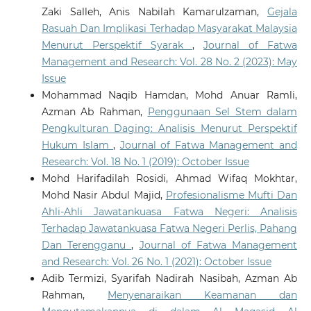
Zaki Salleh, Anis Nabilah Kamarulzaman,
Gejala
Rasuah Dan Implikasi Terhadap Masyarakat Malaysia
Menurut Perspektif Syarak
,
Journal of Fatwa
Management and Research: Vol. 28 No. 2 (2023): May
Issue
Mohammad Naqib Hamdan, Mohd Anuar Ramli,
Azman Ab Rahman,
Penggunaan Sel Stem dalam
Pengkulturan Daging: Analisis Menurut Perspektif
Hukum Islam
,
Journal of Fatwa Management and
Research: Vol. 18 No. 1 (2019): October Issue
Mohd Harifadilah Rosidi, Ahmad Wifaq Mokhtar,
Mohd Nasir Abdul Majid,
Profesionalisme Mufti Dan
Ahli-Ahli Jawatankuasa Fatwa Negeri: Analisis
Terhadap Jawatankuasa Fatwa Negeri Perlis, Pahang
Dan Terengganu
,
Journal of Fatwa Management
and Research: Vol. 26 No. 1 (2021): October Issue
Adib Termizi, Syarifah Nadirah Nasibah, Azman Ab
Rahman,
Menyenaraikan Keamanan dan