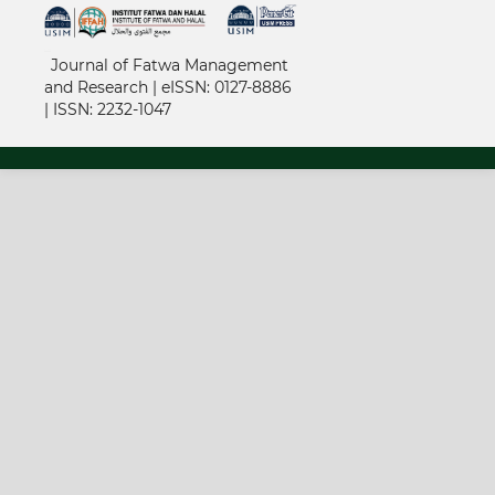
خرید vpn
Journal of Fatwa Management
and Research | e
ISSN: 0127-8886
|
ISSN: 2232-1047