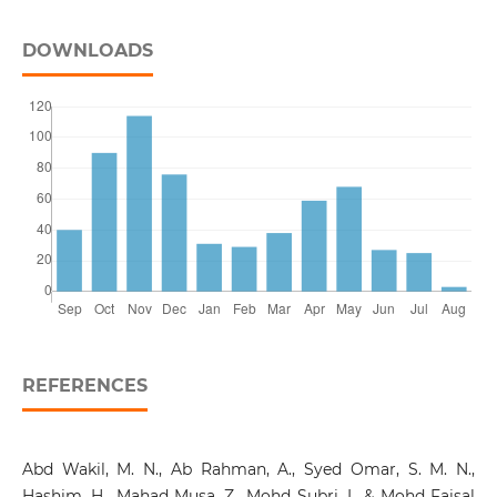
DOWNLOADS
REFERENCES
Abd Wakil, M. N., Ab Rahman, A., Syed Omar, S. M. N.,
Hashim, H., Mahad Musa, Z., Mohd Subri, I., & Mohd Faisal