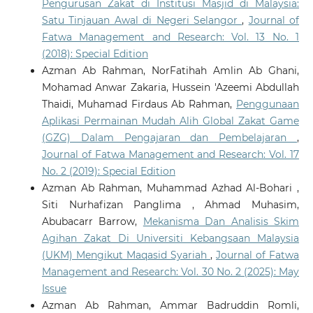
Pengurusan Zakat di Institusi Masjid di Malaysia:
Satu Tinjauan Awal di Negeri Selangor
,
Journal of
Fatwa Management and Research: Vol. 13 No. 1
(2018): Special Edition
Azman Ab Rahman, NorFatihah Amlin Ab Ghani,
Mohamad Anwar Zakaria, Hussein 'Azeemi Abdullah
Thaidi, Muhamad Firdaus Ab Rahman,
Penggunaan
Aplikasi Permainan Mudah Alih Global Zakat Game
(GZG) Dalam Pengajaran dan Pembelajaran
,
Journal of Fatwa Management and Research: Vol. 17
No. 2 (2019): Special Edition
Azman Ab Rahman, Muhammad Azhad Al-Bohari ,
Siti Nurhafizan Panglima , Ahmad Muhasim,
Abubacarr Barrow,
Mekanisma Dan Analisis Skim
Agihan Zakat Di Universiti Kebangsaan Malaysia
(UKM) Mengikut Maqasid Syariah
,
Journal of Fatwa
Management and Research: Vol. 30 No. 2 (2025): May
Issue
Azman Ab Rahman, Ammar Badruddin Romli,