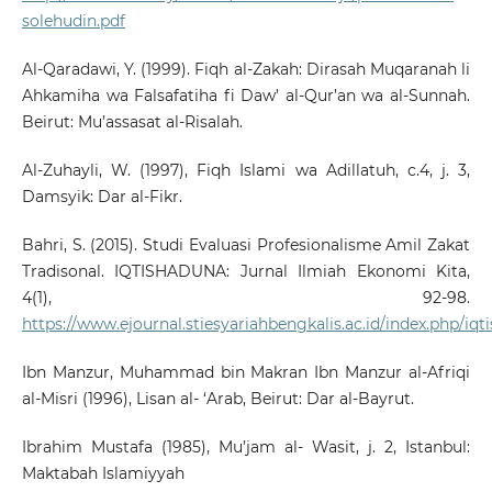
solehudin.pdf
Al-Qaradawi, Y. (1999). Fiqh al-Zakah: Dirasah Muqaranah li
Ahkamiha wa Falsafatiha fi Daw’ al-Qur’an wa al-Sunnah.
Beirut: Mu’assasat al-Risalah.
Al-Zuhayli, W. (1997), Fiqh Islami wa Adillatuh, c.4, j. 3,
Damsyik: Dar al-Fikr.
Bahri, S. (2015). Studi Evaluasi Profesionalisme Amil Zakat
Tradisonal. IQTISHADUNA: Jurnal Ilmiah Ekonomi Kita,
4(1), 92-98.
https://www.ejournal.stiesyariahbengkalis.ac.id/index.php/iqt
Ibn Manzur, Muhammad bin Makran Ibn Manzur al-Afriqi
al-Misri (1996), Lisan al- ‘Arab, Beirut: Dar al-Bayrut.
Ibrahim Mustafa (1985), Mu’jam al- Wasit, j. 2, Istanbul:
Maktabah Islamiyyah