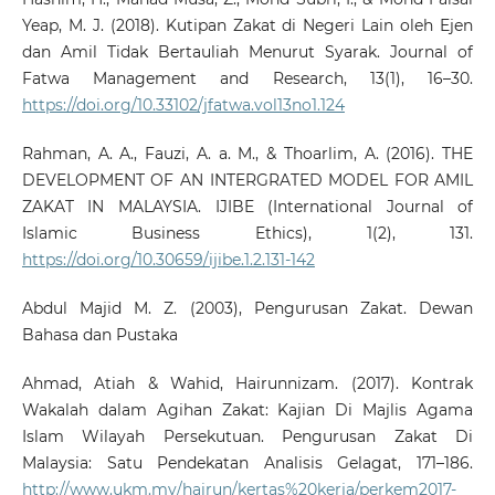
Yeap, M. J. (2018). Kutipan Zakat di Negeri Lain oleh Ejen
dan Amil Tidak Bertauliah Menurut Syarak. Journal of
Fatwa Management and Research, 13(1), 16–30.
https://doi.org/10.33102/jfatwa.vol13no1.124
Rahman, A. A., Fauzi, A. a. M., & Thoarlim, A. (2016). THE
DEVELOPMENT OF AN INTERGRATED MODEL FOR AMIL
ZAKAT IN MALAYSIA. IJIBE (International Journal of
Islamic Business Ethics), 1(2), 131.
https://doi.org/10.30659/ijibe.1.2.131-142
Abdul Majid M. Z. (2003), Pengurusan Zakat. Dewan
Bahasa dan Pustaka
Ahmad, Atiah & Wahid, Hairunnizam. (2017). Kontrak
Wakalah dalam Agihan Zakat: Kajian Di Majlis Agama
Islam Wilayah Persekutuan. Pengurusan Zakat Di
Malaysia: Satu Pendekatan Analisis Gelagat, 171–186.
http://www.ukm.my/hairun/kertas%20kerja/perkem2017-