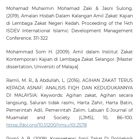
Mohamad Muhaimin Mohamad Zaki & Jasni Sulong.
(2019). Amalan Hisbah Dalam Kalangan Amil Zakat: Kajian
di Lembaga Zakat Negeri Kedah. Proceeding of the 14th
ISDEV International Islamic Development Management
Conference. 311-322
Mohammad Som H. (2009). Amil dalam Institut Zakat
Kontemporari: Kajian di Lembaga Zakat Selangor. [Master
dissertation, Universiti of Malaya]
Ramli, M. R., & Abdullah, L. (2016). AGIHAN ZAKAT TERUS
KEPADA ASNAF: ANALISIS FIQH DAN KEDUDUKANNYA
DI MALAYSIA: Keywords: Agihan zakat, Agihan secara
langsung, Saluran tidak rasmi, Harta Zahir, Harta Batin,
Pemerintah Adil, Pemerintah Zalim. Labuan E-Journal of
Muamalat and Society (LJMS), 10, 86–100.
https://doi.org/10.51200/ljms.v10i.2578
Romli A. B. (2009). Kompetensi Amil Zakat Di Politeknik