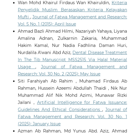
Wan Mohd Khairul Firdaus Wan Khairuldin,
Kriteria
Penyelidik Muslim Berasaskan Kriteria Kelayakan
Mufti
,
Journal of Fatwa Management and Research:
Vol. 5 No. 1 (2015): April Issue
Ahmad Bazli Ahmad Hilmi, Nazariyah Yahaya, Liyana
Amalina Adnan, Zulkarnin Zakaria, Muhammad
Hakim Kamal, Nur Nadia Fadhlina Daman Huri,
Nurdalila A'wani Abd Aziz,
Dental Disease Treatment
In The Tib Manuscript MSS2515 Via Halal Material
Usage
,
Journal of Fatwa Management and
Research: Vol. 30 No. 2 (2025): May Issue
Siti Farahiyah Ab Rahim , Muhamad Firdaus Ab
Rahman, Hussein Azeemi Abdullah Thaidi , Nik Nur
Muhammad Alif Nik Mohd Azimi, Munawar Rizki
Jailani ,
Artificial Intelligence for Fatwa Issuance:
Guidelines And Ethical Considerations
,
Journal of
Fatwa Management and Research: Vol. 30 No. 1
(2025): January Issue
Azman Ab Rahman, Md Yunus Abd. Aziz, Ahmad