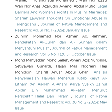
Wahab , Nurshuhada Mohamed , Wan Nur Izzati
Wan Nor Anas, Azarudin Awang, Abdul Mufid,
Legal
Barriers And Women’s Rights In Muslim Marriages:
Shariah Lawyers' Thoughts On Emotional Abuse In
Terengganu
,
Journal of Fatwa Management and
Research: Vol. 31 No. 1 (2026): January Issue
Zulhilmi Mohamed Nor, Azman Ab. Rahman,
Pendekatan Al-Quran dan Al- Sunnah dalam
Menyantuni Mualaf
,
Journal of Fatwa Management
and Research: Vol. 6 No. 1 (2015): October Issue
Mohd Mahyeddin Mohd Salleh, A'wani Aziz Nurdalila,
Setiyawan Gunardi, Hajah Mas Nooraini Haji
Mohiddin, Chairill Anuar Abdul Ghani,
Analisis
Penyenaraian Haiwan Menerusi Kitab Kasyf Al-
Litham 'An As-Ilah Al-Anam Karya Syeikh Zainul
Abidin Bin Muhammad Al-Fatani Menurut
Perspektif Halal Dan Haram
,
Journal of Fatwa
Management and Research: Vol. 30 No. 2 (2025): May
Issue