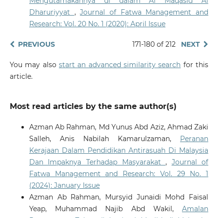
Mengutamakannya di dalam Al Maqasid Al
Dharuriyyat
,
Journal of Fatwa Management and
Research: Vol. 20 No. 1 (2020): April Issue
PREVIOUS
171-180 of 212
NEXT
You may also
start an advanced similarity search
for this
article.
Most read articles by the same author(s)
Azman Ab Rahman, Md Yunus Abd Aziz, Ahmad Zaki
Salleh, Anis Nabilah Kamarulzaman,
Peranan
Kerajaan Dalam Pendidikan Antirasuah Di Malaysia
Dan Impaknya Terhadap Masyarakat
,
Journal of
Fatwa Management and Research: Vol. 29 No. 1
(2024): January Issue
Azman Ab Rahman, Mursyid Junaidi Mohd Faisal
Yeap, Muhammad Najib Abd Wakil,
Amalan