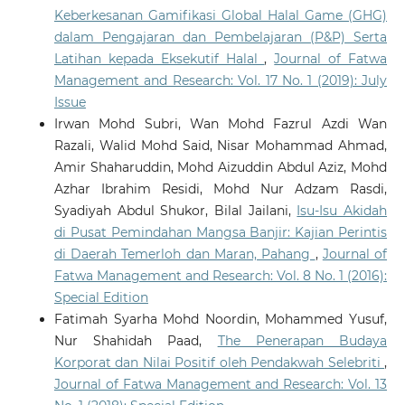
Keberkesanan Gamifikasi Global Halal Game (GHG)
dalam Pengajaran dan Pembelajaran (P&P) Serta
Latihan kepada Eksekutif Halal
,
Journal of Fatwa
Management and Research: Vol. 17 No. 1 (2019): July
Issue
Irwan Mohd Subri, Wan Mohd Fazrul Azdi Wan
Razali, Walid Mohd Said, Nisar Mohammad Ahmad,
Amir Shaharuddin, Mohd Aizuddin Abdul Aziz, Mohd
Azhar Ibrahim Residi, Mohd Nur Adzam Rasdi,
Syadiyah Abdul Shukor, Bilal Jailani,
Isu-Isu Akidah
di Pusat Pemindahan Mangsa Banjir: Kajian Perintis
di Daerah Temerloh dan Maran, Pahang
,
Journal of
Fatwa Management and Research: Vol. 8 No. 1 (2016):
Special Edition
Fatimah Syarha Mohd Noordin, Mohammed Yusuf,
Nur Shahidah Paad,
The Penerapan Budaya
Korporat dan Nilai Positif oleh Pendakwah Selebriti
,
Journal of Fatwa Management and Research: Vol. 13