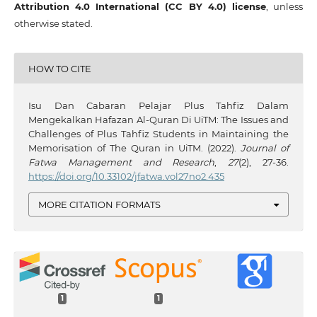
Attribution 4.0 International (CC BY 4.0) license
, unless
otherwise stated.
HOW TO CITE
Isu Dan Cabaran Pelajar Plus Tahfiz Dalam
Mengekalkan Hafazan Al-Quran Di UiTM: The Issues and
Challenges of Plus Tahfiz Students in Maintaining the
Memorisation of The Quran in UiTM. (2022).
Journal of
Fatwa Management and Research
,
27
(2), 27-36.
https://doi.org/10.33102/jfatwa.vol27no2.435
MORE CITATION FORMATS
1
1