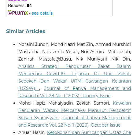
Readers:
94
-
see details
Similar Articles
Noraini Junoh, Mohd Nazri Mat Zin, Ahmad Murshidi
Mustapha, Norazmila Yusuf, Nor Asmira Mat Jusoh,
Zanirah Mustafa@Busu, Nik Muniyatii Nik Din,
Analisis Strategi Pengurusan Zakat Dalam
Mendepani Covid-19: Tinjauan Di Unit Zakat,
Sedekah Dan Wakaf UiTM Cawangan Kelantan
(UZSW)
,
Journal of Fatwa Management and
Research: Vol. 28 No. 1 (2023): January Issue
Mohd Hapiz Mahaiyadin, Zakiah Samori,
Kawalan
Penularan Wabak Merbahaya Menurut Perspektif
Siasah Syar'iiyyah
,
Journal of Fatwa Management
and Research: Vol. 22 No. 1 (2020): October Issue
Anuar Hasin,
Ketokohan dan Sumbangan Ustaz Che