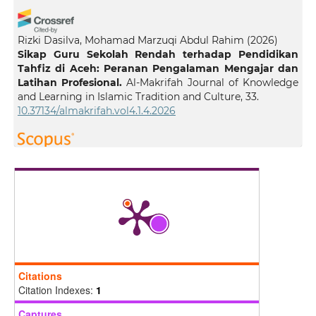
Rizki Dasilva, Mohamad Marzuqi Abdul Rahim
(2026)
Sikap Guru Sekolah Rendah terhadap Pendidikan
Tahfiz di Aceh: Peranan Pengalaman Mengajar dan
Latihan Profesional.
Al-Makrifah Journal of Knowledge
and Learning in Islamic Tradition and Culture, 33.
10.37134/almakrifah.vol4.1.4.2026
Awang A.B.
(2025-01-01)
The Effectiveness of the Plus Tahfiz Programme in
Strengthening Quran Memorisation and Its Impact
on Students' Academic Performance.
Albayan, 23(3),
426-446.
10.1163/22321969-12342304
Citations
Citation Indexes:
1
Captures