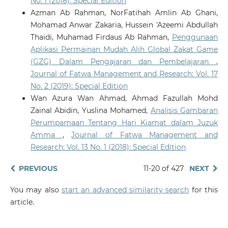
No. 1 (2018): Special Edition
Azman Ab Rahman, NorFatihah Amlin Ab Ghani,
Mohamad Anwar Zakaria, Hussein 'Azeemi Abdullah
Thaidi, Muhamad Firdaus Ab Rahman,
Penggunaan
Aplikasi Permainan Mudah Alih Global Zakat Game
(GZG) Dalam Pengajaran dan Pembelajaran
,
Journal of Fatwa Management and Research: Vol. 17
No. 2 (2019): Special Edition
Wan Azura Wan Ahmad, Ahmad Fazullah Mohd
Zainal Abidin, Yuslina Mohamed,
Analisis Gambaran
Perumpamaan Tentang Hari Kiamat dalam Juzuk
Amma
,
Journal of Fatwa Management and
Research: Vol. 13 No. 1 (2018): Special Edition
PREVIOUS
11-20 of 427
NEXT
You may also
start an advanced similarity search
for this
article.