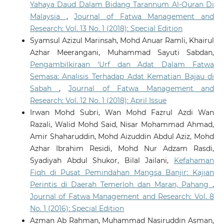
Yahaya Daud Dalam Bidang Tarannum Al-Quran Di
Malaysia
,
Journal of Fatwa Management and
Research: Vol. 13 No. 1 (2018): Special Edition
Syamsul Azizul Marinsah, Mohd Anuar Ramli, Khairul
Azhar Meerangani, Muhammad Sayuti Sabdan,
Pengambilkiraan ‘Urf dan Adat Dalam Fatwa
Semasa: Analisis Terhadap Adat Kematian Bajau di
Sabah
,
Journal of Fatwa Management and
Research: Vol. 12 No. 1 (2018): April Issue
Irwan Mohd Subri, Wan Mohd Fazrul Azdi Wan
Razali, Walid Mohd Said, Nisar Mohammad Ahmad,
Amir Shaharuddin, Mohd Aizuddin Abdul Aziz, Mohd
Azhar Ibrahim Residi, Mohd Nur Adzam Rasdi,
Syadiyah Abdul Shukor, Bilal Jailani,
Kefahaman
Fiqh di Pusat Pemindahan Mangsa Banjir: Kajian
Perintis di Daerah Temerloh dan Maran, Pahang
,
Journal of Fatwa Management and Research: Vol. 8
No. 1 (2016): Special Edition
Azman Ab Rahman, Muhammad Nasiruddin Asman,