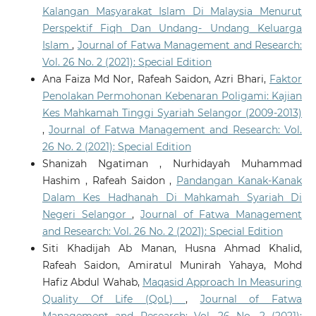
Kalangan Masyarakat Islam Di Malaysia Menurut
Perspektif Fiqh Dan Undang- Undang Keluarga
Islam
,
Journal of Fatwa Management and Research:
Vol. 26 No. 2 (2021): Special Edition
Ana Faiza Md Nor, Rafeah Saidon, Azri Bhari,
Faktor
Penolakan Permohonan Kebenaran Poligami: Kajian
Kes Mahkamah Tinggi Syariah Selangor (2009-2013)
,
Journal of Fatwa Management and Research: Vol.
26 No. 2 (2021): Special Edition
Shanizah Ngatiman , Nurhidayah Muhammad
Hashim , Rafeah Saidon ,
Pandangan Kanak-Kanak
Dalam Kes Hadhanah Di Mahkamah Syariah Di
Negeri Selangor
,
Journal of Fatwa Management
and Research: Vol. 26 No. 2 (2021): Special Edition
Siti Khadijah Ab Manan, Husna Ahmad Khalid,
Rafeah Saidon, Amiratul Munirah Yahaya, Mohd
Hafiz Abdul Wahab,
Maqasid Approach In Measuring
Quality Of Life (QoL)
,
Journal of Fatwa
Management and Research: Vol. 26 No. 2 (2021):