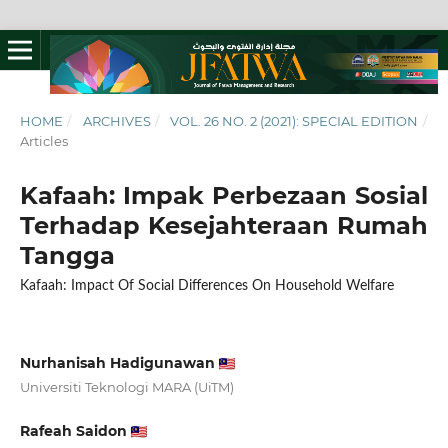
HOME
/
ARCHIVES
/
VOL. 26 NO. 2 (2021): SPECIAL EDITION
/
Articles
Kafaah: Impak Perbezaan Sosial
Terhadap Kesejahteraan Rumah
Tangga
Kafaah: Impact Of Social Differences On Household Welfare
Nurhanisah Hadigunawan
Universiti Teknologi MARA (UiTM)
Rafeah Saidon