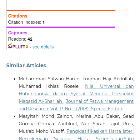
Citations
Citation Indexes:
1
Captures
Readers:
42
-
see details
Similar Articles
Muhammad Safwan Harun, Luqman Haji Abdullah,
Muhamad Ikhlas Rosele,
Nilai Universal dan
Hubungannya dalam Syariat Menurut Perspektif
Maqasid Al-Shari’ah
,
Journal of Fatwa Management
and Research: Vol. 13 No. 1 (2018): Special Edition
Masyitah Mohd Zainon, Marina Abu Bakar, Saad
Gomaa Gomaa Zaghloul, Nur Sarah Tajul Urus,
Mus'ab Mohd Yusoff,
Pengklasifikasikan Harta Isteri
Berpekerjaan Sebagai Harta Sepencarian:Satu