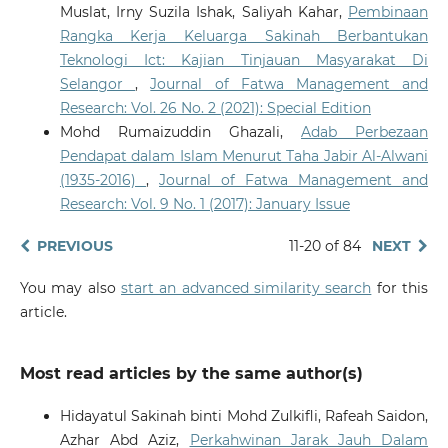
Muslat, Irny Suzila Ishak, Saliyah Kahar,
Pembinaan
Rangka Kerja Keluarga Sakinah Berbantukan
Teknologi Ict: Kajian Tinjauan Masyarakat Di
Selangor
,
Journal of Fatwa Management and
Research: Vol. 26 No. 2 (2021): Special Edition
Mohd Rumaizuddin Ghazali,
Adab Perbezaan
Pendapat dalam Islam Menurut Taha Jabir Al-Alwani
(1935-2016)
,
Journal of Fatwa Management and
Research: Vol. 9 No. 1 (2017): January Issue
PREVIOUS
11-20 of 84
NEXT
You may also
start an advanced similarity search
for this
article.
Most read articles by the same author(s)
Hidayatul Sakinah binti Mohd Zulkifli, Rafeah Saidon,
Azhar Abd Aziz,
Perkahwinan Jarak Jauh Dalam