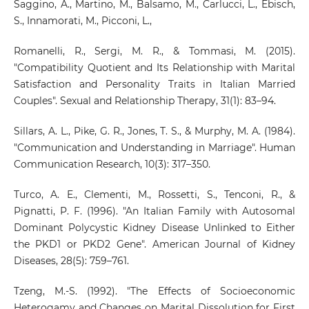
Saggino, A., Martino, M., Balsamo, M., Carlucci, L., Ebisch,
S., Innamorati, M., Picconi, L.,
Romanelli, R., Sergi, M. R., & Tommasi, M. (2015).
"Compatibility Quotient and Its Relationship with Marital
Satisfaction and Personality Traits in Italian Married
Couples". Sexual and Relationship Therapy, 31(1): 83–94.
Sillars, A. L., Pike, G. R., Jones, T. S., & Murphy, M. A. (1984).
"Communication and Understanding in Marriage". Human
Communication Research, 10(3): 317–350.
Turco, A. E., Clementi, M., Rossetti, S., Tenconi, R., &
Pignatti, P. F. (1996). "An Italian Family with Autosomal
Dominant Polycystic Kidney Disease Unlinked to Either
the PKD1 or PKD2 Gene". American Journal of Kidney
Diseases, 28(5): 759–761.
Tzeng, M.-S. (1992). "The Effects of Socioeconomic
Heterogamy and Changes on Marital Dissolution for First