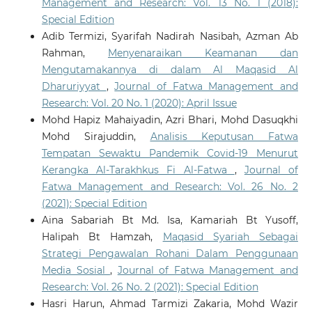
Management and Research: Vol. 13 No. 1 (2018):
Special Edition
Adib Termizi, Syarifah Nadirah Nasibah, Azman Ab
Rahman,
Menyenaraikan Keamanan dan
Mengutamakannya di dalam Al Maqasid Al
Dharuriyyat
,
Journal of Fatwa Management and
Research: Vol. 20 No. 1 (2020): April Issue
Mohd Hapiz Mahaiyadin, Azri Bhari, Mohd Dasuqkhi
Mohd Sirajuddin,
Analisis Keputusan Fatwa
Tempatan Sewaktu Pandemik Covid-19 Menurut
Kerangka Al-Tarakhkus Fi Al-Fatwa
,
Journal of
Fatwa Management and Research: Vol. 26 No. 2
(2021): Special Edition
Aina Sabariah Bt Md. Isa, Kamariah Bt Yusoff,
Halipah Bt Hamzah,
Maqasid Syariah Sebagai
Strategi Pengawalan Rohani Dalam Penggunaan
Media Sosial
,
Journal of Fatwa Management and
Research: Vol. 26 No. 2 (2021): Special Edition
Hasri Harun, Ahmad Tarmizi Zakaria, Mohd Wazir