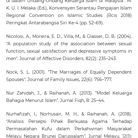
di dalam Undang-Undang Keluarga Islam di Malaysia". M.
K. U. I. Melaka (Ed.), Konvensyen Serantau Pengajian Islam
Regional Convention on Islamic Studies (Rcis 2018)
Peringkat Antarabangsa Siri Ke-4 (pp. 52–69).
Nicolosi, A., Moreira, E. D., Villa, M., & Glasser, D. B. (2004).
"A population study of the association between sexual
function, sexual satisfaction and depressive symptoms in
men". Journal of Affective Disorders, 82(2): 235–243.
Nock, S. L. (2001). "The Marriages of Equally Dependent
Spouses". Journal of Family Issues, 22(6): 756–777.
Nur Zahidah, J., & Raihanah, A. (2013). "Model Keluarga
Bahagia Menurut Islam". Jurnal Fiqh, 8: 25–44.
Nurhafizah, I., Norhusair, M. H., & Raihanah, A. (2018).
"Analisis Persepsi Pihak Berkuasa Agama Terhadap
Permasalahan Kufu dalam Perkahwinan Masyarakat
Melayu Negara Brunei Darussalam". Jurnal Melayu, 12(1):