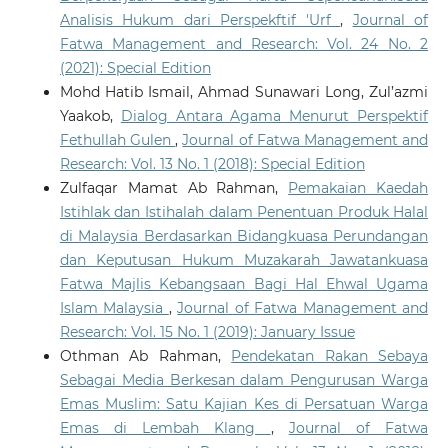
Analisis Hukum dari Perspekftif 'Urf
,
Journal of
Fatwa Management and Research: Vol. 24 No. 2
(2021): Special Edition
Mohd Hatib Ismail, Ahmad Sunawari Long, Zul’azmi
Yaakob,
Dialog Antara Agama Menurut Perspektif
Fethullah Gulen
,
Journal of Fatwa Management and
Research: Vol. 13 No. 1 (2018): Special Edition
Zulfaqar Mamat Ab Rahman,
Pemakaian Kaedah
Istihlak dan Istihalah dalam Penentuan Produk Halal
di Malaysia Berdasarkan Bidangkuasa Perundangan
dan Keputusan Hukum Muzakarah Jawatankuasa
Fatwa Majlis Kebangsaan Bagi Hal Ehwal Ugama
Islam Malaysia
,
Journal of Fatwa Management and
Research: Vol. 15 No. 1 (2019): January Issue
Othman Ab Rahman,
Pendekatan Rakan Sebaya
Sebagai Media Berkesan dalam Pengurusan Warga
Emas Muslim: Satu Kajian Kes di Persatuan Warga
Emas di Lembah Klang
,
Journal of Fatwa