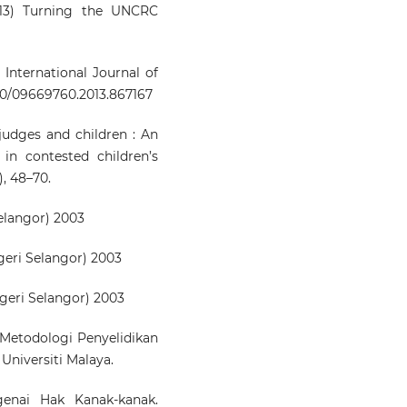
13) Turning the UNCRC
 International Journal of
080/09669760.2013.867167
judges and children : An
in contested children’s
), 48–70.
langor) 2003
eri Selangor) 2003
eri Selangor) 2003
 Metodologi Penyelidikan
Universiti Malaya.
genai Hak Kanak-kanak.