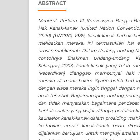
ABSTRACT
Menurut Perkara 12 Konvensyen Bangsa-Ba
Hak Kanak-kanak (United Nation Conventio
Child) (UNCRC) 1989, kanak-kanak berhak b
melibatkan mereka. Ini termasuklah hal 
urusan mahkamah. Dalam Undang-undang Kelu
contohnya Enakmen Undang-undang Kel
Selangor) 2003, kanak-kanak yang telah m
(kecerdikan) dianggap mempunyai hak 
mereka di mana hakim Syarie boleh berta
dengan siapa mereka ingin tinggal dengan m
anak tersebut. Bagaimanapun, undang-undan
dan tidak menyatakan bagaimana pendapat a
bentuk soalan yang wajar ditanya, perlukan k
kaunselor kanak-kanak dalam prosiding mah
kestabilan emosi kanak-kanak perlu diper
dijalankan bertujuan untuk mengkaji amalan 