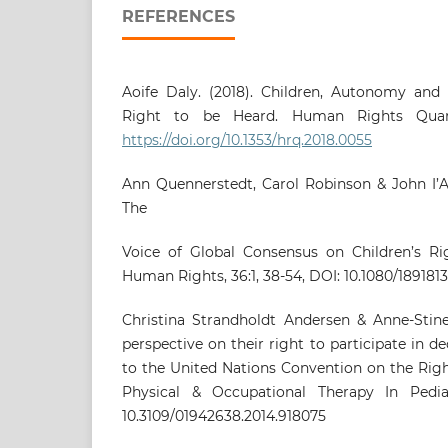
REFERENCES
Aoife Daly. (2018). Children, Autonomy and
Right to be Heard. Human Rights Quarter
https://doi.org/10.1353/hrq.2018.0055
Ann Quennerstedt, Carol Robinson & John I’
The
Voice of Global Consensus on Children’s Rig
Human Rights, 36:1, 38-54, DOI: 10.1080/189181
Christina Strandholdt Andersen & Anne-Stine
perspective on their right to participate in 
to the United Nations Convention on the Rights
Physical & Occupational Therapy In Pediatr
10.3109/01942638.2014.918075