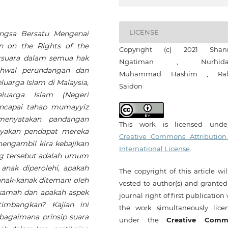
LICENSE
ngsa Bersatu Mengenai
n on the Rights of the
Copyright (c) 2021 Shani
ersuara dalam semua hak
Ngatiman , Nurhida
ehwal perundangan dan
Muhammad Hashim , Raf
arga Islam di Malaysia,
Saidon
uarga Islam (Negeri
encapai tahap mumayyiz
menyatakan pandangan
This work is licensed und
nyakan pendapat mereka
Creative Commons Attribution
engambil kira kebajikan
International License
.
g tersebut adalah umum
nak diperolehi, apakah
The copyright of this article wi
anak-kanak ditemani oleh
vested to author(s) and granted
kamah dan apakah aspek
journal right of first publication
timbangkan? Kajian ini
the work simultaneously lice
bagaimana prinsip suara
under the
Creative Comm