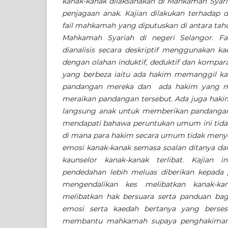
kanak-kanak dilaksanakan di Mahkamah Syari
penjagaan anak. Kajian dilakukan terhadap 
fail mahkamah yang diputuskan di antara tah
Mahkamah Syariah di negeri Selangor. Fa
dianalisis secara deskriptif menggunakan ka
dengan olahan induktif, deduktif dan kompara
yang berbeza iaitu ada hakim memanggil ka
pandangan mereka dan ada hakim yang m
meraikan pandangan tersebut. Ada juga hak
langsung anak untuk memberikan pandangan 
mendapati bahawa peruntukan umum ini tid
di mana para hakim secara umum tidak menye
emosi kanak-kanak semasa soalan ditanya da
kaunselor kanak-kanak terlibat. Kajian 
pendedahan lebih meluas diberikan kepada 
mengendalikan kes melibatkan kanak-k
melibatkan hak bersuara serta panduan bag
emosi serta kaedah bertanya yang berses
membantu mahkamah supaya penghakiman 