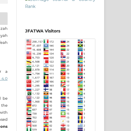
zah
JFATWA Visitors
yah
eah
er a
 4.0
ll be
 the
 with
nsed
ons