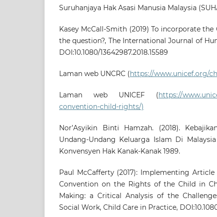
Suruhanjaya Hak Asasi Manusia Malaysia (SU
Kasey McCall-Smith (2019) To incorporate the C
the question?, The International Journal of Hu
DOI:10.1080/13642987.2018.15589
Laman web UNCRC (
https://www.unicef.org/ch
Laman web UNICEF (
https://www.unic
convention-child-rights/)
Nor’Asyikin Binti Hamzah. (2018). Kebajik
Undang-Undang Keluarga Islam Di Malaysia :
Konvensyen Hak Kanak-Kanak 1989.
Paul McCafferty (2017): Implementing Article
Convention on the Rights of the Child in Ch
Making: a Critical Analysis of the Challeng
Social Work, Child Care in Practice, DOI:10.10