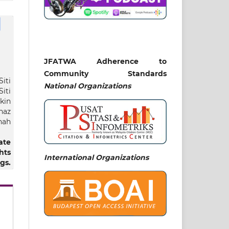
JFATWA Adherence to
Community Standards
Siti
National
Organizations
iti
kin
az
hah
ate
hts
International Organizations
gs.
man