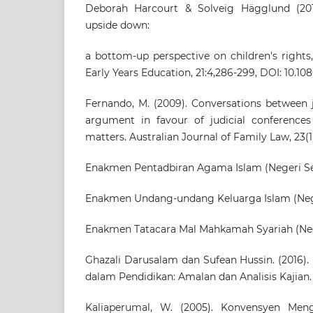
Deborah Harcourt & Solveig Hägglund (20
upside down:
a bottom-up perspective on children's rights,
Early Years Education, 21:4,286-299, DOI: 10.1
Fernando, M. (2009). Conversations between 
argument in favour of judicial conferences 
matters. Australian Journal of Family Law, 23(1
Enakmen Pentadbiran Agama Islam (Negeri Se
Enakmen Undang-undang Keluarga Islam (Neg
Enakmen Tatacara Mal Mahkamah Syariah (Neg
Ghazali Darusalam dan Sufean Hussin. (2016).
dalam Pendidikan: Amalan dan Analisis Kajian. 
Kaliaperumal, W. (2005). Konvensyen Men