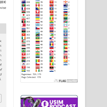
 (CC
wise
k
i
i
n
h
f
f
d
.