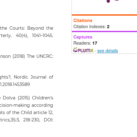
Citations
Citation Indexes:
2
 the Courts: Beyond the
ly, 40(4), 1041–1045.
Captures
Readers:
17
-
see details
Anson (2018) The UNCRC:
hts?, Nordic Journal of
31.2018.1453589
 Dolva (2015) Children's
decision-making according
 of the Child article 12,
ics,35:3, 218-230, DOI: