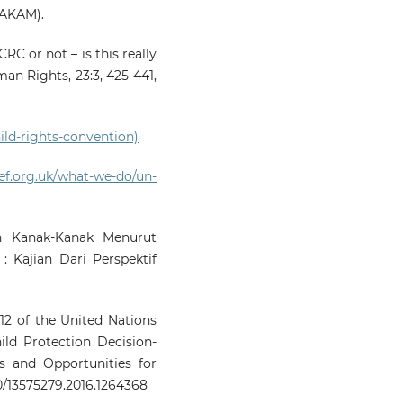
HAKAM).
RC or not – is this really
man Rights, 23:3, 425-441,
ild-rights-convention)
ef.org.uk/what-we-do/un-
an Kanak-Kanak Menurut
 Kajian Dari Perspektif
 12 of the United Nations
ild Protection Decision-
es and Opportunities for
80/13575279.2016.1264368