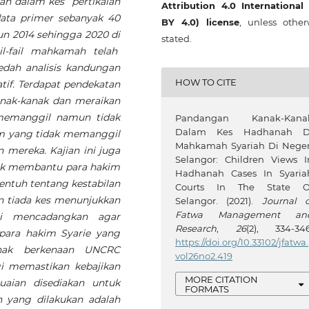
ah dalam kes pertikaian
Attribution 4.0 International
data primer sebanyak 40
BY 4.0) license
, unless other
un 2014 sehingga 2020 di
stated.
il-fail mahkamah telah
edah analisis kandungan
HOW TO CITE
tif. Terdapat pendekatan
nak-kanak dan meraikan
emanggil namun tidak
Pandangan Kanak-Kana
Dalam Kes Hadhanah D
im yang tidak memanggil
Mahkamah Syariah Di Neger
mereka. Kajian ini juga
Selangor: Children Views I
ak membantu para hakim
Hadhanah Cases In Syaria
ntuh tentang kestabilan
Courts In The State O
n tiada kes menunjukkan
Selangor. (2021).
Journal o
Fatwa Management an
ini mencadangkan agar
Research
,
26
(2), 334-346
para hakim Syarie yang
https://doi.org/10.33102/jfatwa.
anak berkenaan UNCRC
vol26no2.419
i memastikan kebajikan
MORE CITATION
uaian disediakan untuk
FORMATS
yang dilakukan adalah