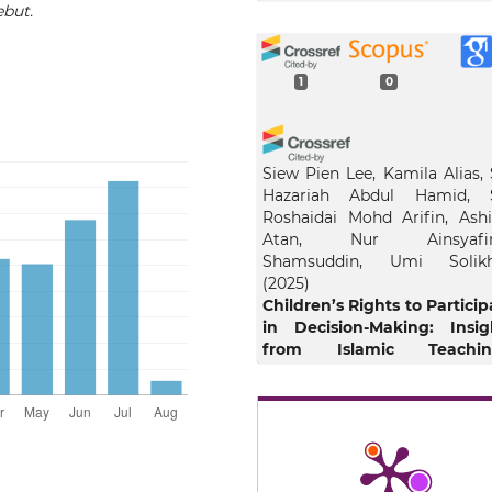
ebut.
1
0
Siew Pien Lee, Kamila Alias, 
Hazariah Abdul Hamid, S
Roshaidai Mohd Arifin, Ashi
Atan, Nur Ainsyafin
Shamsuddin, Umi Solik
(2025)
Children’s Rights to Particip
in Decision-Making: Insig
from Islamic Teachin
Muslim World Journal of Hu
Rights.
10.1515/mwjhr-2025-0011