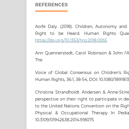
REFERENCES
Aoife Daly. (2018). Children, Autonomy and
Right to be Heard. Human Rights Quarter
https://doi.org/10.1353/hrq.2018.0055
Ann Quennerstedt, Carol Robinson & John I’
The
Voice of Global Consensus on Children’s Rig
Human Rights, 36:1, 38-54, DOI: 10.1080/189181
Christina Strandholdt Andersen & Anne-Stine
perspective on their right to participate in 
to the United Nations Convention on the Rights
Physical & Occupational Therapy In Pediatr
10.3109/01942638.2014.918075