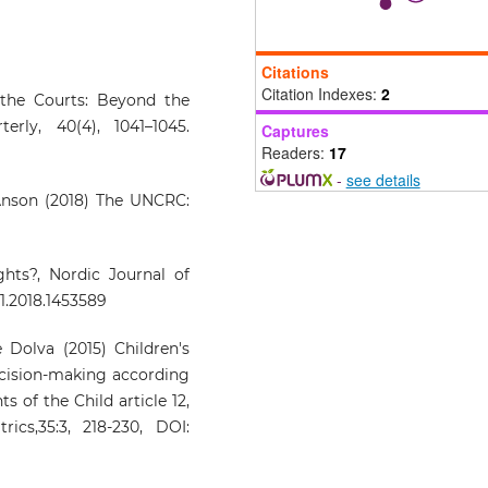
Citations
Citation Indexes:
2
 the Courts: Beyond the
ly, 40(4), 1041–1045.
Captures
Readers:
17
-
see details
Anson (2018) The UNCRC:
hts?, Nordic Journal of
31.2018.1453589
 Dolva (2015) Children's
decision-making according
 of the Child article 12,
ics,35:3, 218-230, DOI: