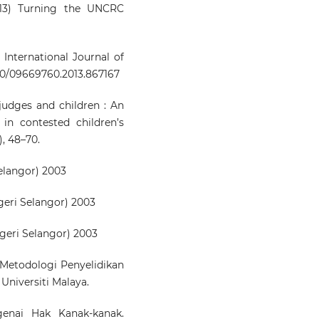
13) Turning the UNCRC
 International Journal of
080/09669760.2013.867167
judges and children : An
in contested children’s
), 48–70.
langor) 2003
eri Selangor) 2003
eri Selangor) 2003
 Metodologi Penyelidikan
Universiti Malaya.
genai Hak Kanak-kanak.