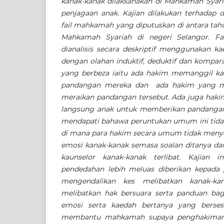
kanak-kanak dilaksanakan di Mahkamah Syari
penjagaan anak. Kajian dilakukan terhadap 
fail mahkamah yang diputuskan di antara tah
Mahkamah Syariah di negeri Selangor. Fa
dianalisis secara deskriptif menggunakan ka
dengan olahan induktif, deduktif dan kompara
yang berbeza iaitu ada hakim memanggil ka
pandangan mereka dan ada hakim yang m
meraikan pandangan tersebut. Ada juga hak
langsung anak untuk memberikan pandangan 
mendapati bahawa peruntukan umum ini tid
di mana para hakim secara umum tidak menye
emosi kanak-kanak semasa soalan ditanya da
kaunselor kanak-kanak terlibat. Kajian 
pendedahan lebih meluas diberikan kepada 
mengendalikan kes melibatkan kanak-k
melibatkan hak bersuara serta panduan bag
emosi serta kaedah bertanya yang berses
membantu mahkamah supaya penghakiman 