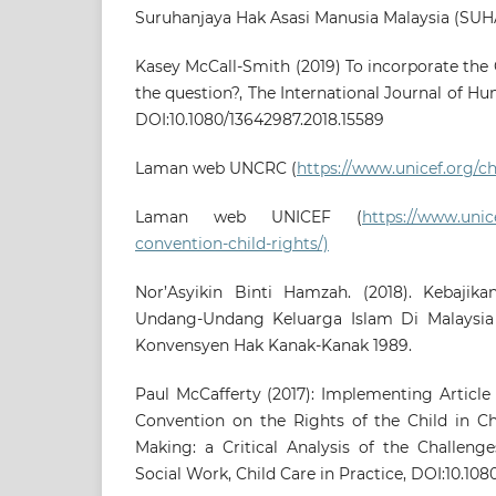
Suruhanjaya Hak Asasi Manusia Malaysia (SU
Kasey McCall-Smith (2019) To incorporate the C
the question?, The International Journal of Hu
DOI:10.1080/13642987.2018.15589
Laman web UNCRC (
https://www.unicef.org/ch
Laman web UNICEF (
https://www.unic
convention-child-rights/)
Nor’Asyikin Binti Hamzah. (2018). Kebajik
Undang-Undang Keluarga Islam Di Malaysia :
Konvensyen Hak Kanak-Kanak 1989.
Paul McCafferty (2017): Implementing Article
Convention on the Rights of the Child in Ch
Making: a Critical Analysis of the Challeng
Social Work, Child Care in Practice, DOI:10.10