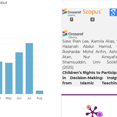
ebut.
1
0
Siew Pien Lee, Kamila Alias, 
Hazariah Abdul Hamid, S
Roshaidai Mohd Arifin, Ashi
Atan, Nur Ainsyafin
Shamsuddin, Umi Solik
(2025)
Children’s Rights to Particip
in Decision-Making: Insig
from Islamic Teachin
Muslim World Journal of Hu
Rights.
10.1515/mwjhr-2025-0011