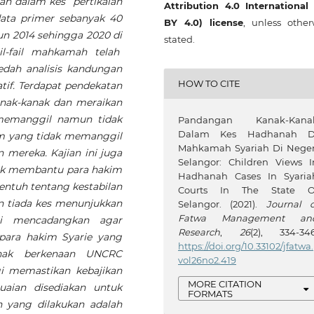
ah dalam kes pertikaian
Attribution 4.0 International
data primer sebanyak 40
BY 4.0) license
, unless other
un 2014 sehingga 2020 di
stated.
il-fail mahkamah telah
edah analisis kandungan
HOW TO CITE
tif. Terdapat pendekatan
nak-kanak dan meraikan
emanggil namun tidak
Pandangan Kanak-Kana
Dalam Kes Hadhanah D
im yang tidak memanggil
Mahkamah Syariah Di Neger
mereka. Kajian ini juga
Selangor: Children Views I
ak membantu para hakim
Hadhanah Cases In Syaria
ntuh tentang kestabilan
Courts In The State O
n tiada kes menunjukkan
Selangor. (2021).
Journal o
Fatwa Management an
ini mencadangkan agar
Research
,
26
(2), 334-346
para hakim Syarie yang
https://doi.org/10.33102/jfatwa.
anak berkenaan UNCRC
vol26no2.419
i memastikan kebajikan
MORE CITATION
uaian disediakan untuk
FORMATS
yang dilakukan adalah