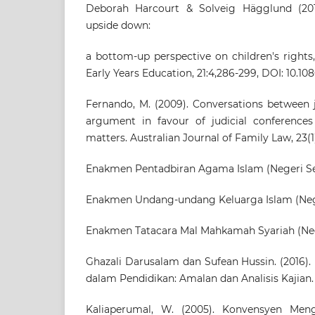
Deborah Harcourt & Solveig Hägglund (20
upside down:
a bottom-up perspective on children's rights,
Early Years Education, 21:4,286-299, DOI: 10.1
Fernando, M. (2009). Conversations between 
argument in favour of judicial conferences 
matters. Australian Journal of Family Law, 23(1
Enakmen Pentadbiran Agama Islam (Negeri Se
Enakmen Undang-undang Keluarga Islam (Neg
Enakmen Tatacara Mal Mahkamah Syariah (Neg
Ghazali Darusalam dan Sufean Hussin. (2016).
dalam Pendidikan: Amalan dan Analisis Kajian. 
Kaliaperumal, W. (2005). Konvensyen Men