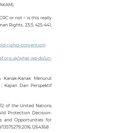
HAKAM).
RC or not – is this really
man Rights, 23:3, 425-441,
ild-rights-convention)
ef.org.uk/what-we-do/un-
an Kanak-Kanak Menurut
 Kajian Dari Perspektif
 12 of the United Nations
ild Protection Decision-
es and Opportunities for
80/13575279.2016.1264368