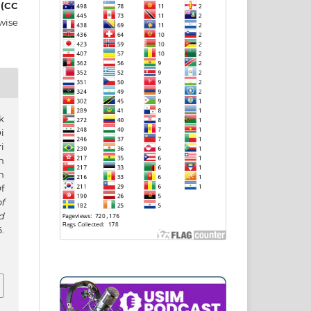
 (CC
wise
k
i
i
n
h
f
f
d
.