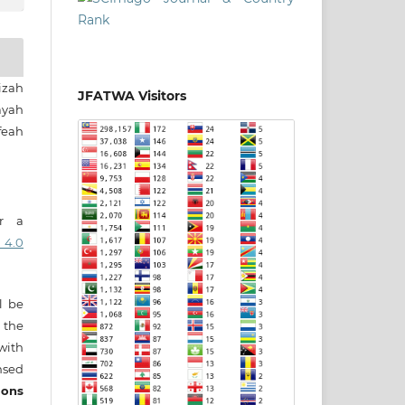
zah
JFATWA Visitors
yah
eah
er a
 4.0
ll be
 the
 with
nsed
ons