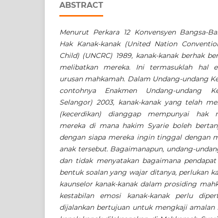
ABSTRACT
Menurut Perkara 12 Konvensyen Bangsa-Ba
Hak Kanak-kanak (United Nation Conventio
Child) (UNCRC) 1989, kanak-kanak berhak b
melibatkan mereka. Ini termasuklah hal 
urusan mahkamah. Dalam Undang-undang Kelu
contohnya Enakmen Undang-undang Kel
Selangor) 2003, kanak-kanak yang telah m
(kecerdikan) dianggap mempunyai hak 
mereka di mana hakim Syarie boleh berta
dengan siapa mereka ingin tinggal dengan m
anak tersebut. Bagaimanapun, undang-undan
dan tidak menyatakan bagaimana pendapat a
bentuk soalan yang wajar ditanya, perlukan k
kaunselor kanak-kanak dalam prosiding mah
kestabilan emosi kanak-kanak perlu diper
dijalankan bertujuan untuk mengkaji amalan 