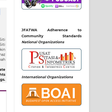
JFATWA Adherence to
Community Standards
Siti
National
Organizations
iti
kin
az
hah
ate
hts
International Organizations
gs.
man