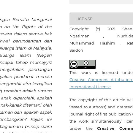
LICENSE
ngsa Bersatu Mengenai
n on the Rights of the
Copyright (c) 2021 Shani
ersuara dalam semua hak
Ngatiman , Nurhida
ehwal perundangan dan
Muhammad Hashim , Raf
arga Islam di Malaysia,
Saidon
uarga Islam (Negeri
encapai tahap mumayyiz
menyatakan pandangan
This work is licensed und
nyakan pendapat mereka
Creative Commons Attribution
engambil kira kebajikan
International License
.
g tersebut adalah umum
nak diperolehi, apakah
The copyright of this article wi
anak-kanak ditemani oleh
vested to author(s) and granted
kamah dan apakah aspek
journal right of first publication
timbangkan? Kajian ini
the work simultaneously lice
bagaimana prinsip suara
under the
Creative Comm