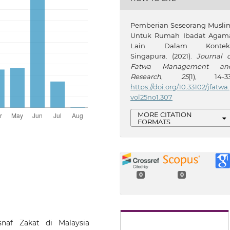
Pemberian Seseorang Musli
Untuk Rumah Ibadat Agam
Lain Dalam Kontek
Singapura. (2021).
Journal o
Fatwa Management an
Research
,
25
(1), 14-33
https://doi.org/10.33102/jfatwa.
vol25no1.307
MORE CITATION
FORMATS
0
0
snaf Zakat di Malaysia