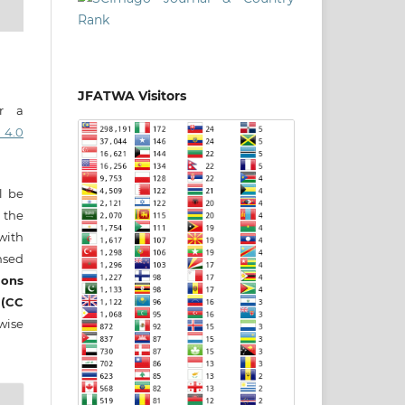
JFATWA Visitors
er a
 4.0
ll be
 the
 with
nsed
ons
 (CC
wise