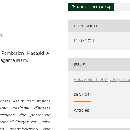
FULL TEXT (PDF)
PUBLISHED
07
14-07-2021
 Pemberian, Maqasid Al
k agama Islam.
ISSUE
Vol. 25 No. 1 (2021): July Issu
SECTION
antara kaum dan agama
an nasional diantara
Articles
erajaan dan persatuan
dat di Singapura. Usaha
ing menghormati dan