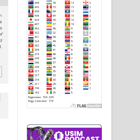
m
a
s
f
d
.