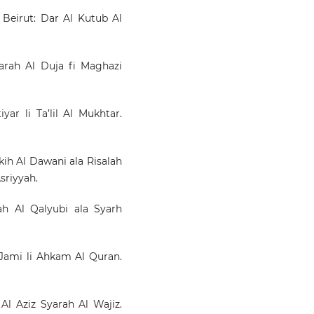
. Beirut: Dar Al Kutub Al
rah Al Duja fi Maghazi
yar li Ta’lil Al Mukhtar.
ih Al Dawani ala Risalah
sriyyah.
h Al Qalyubi ala Syarh
Jami li Ahkam Al Quran.
l Aziz Syarah Al Wajiz.