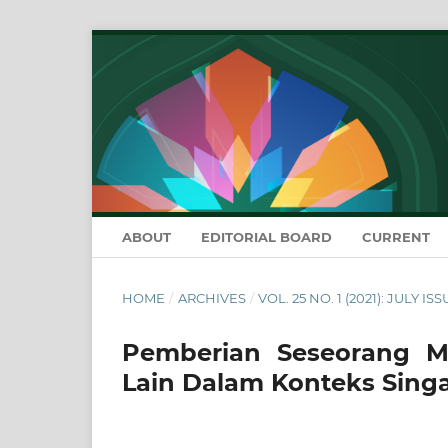
ABOUT
EDITORIAL BOARD
CURRENT
HOME
/
ARCHIVES
/
VOL. 25 NO. 1 (2021): JULY IS
Pemberian Seseorang 
Lain Dalam Konteks Sing