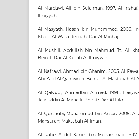
Al Mardawi, Ali bin Sulaiman. 1997. Al Inshaf
Ilmiyyah.
Al Masyath, Hasan bin Muhammad. 2006. Ina
Khairi Al Wara. Jeddah: Dar Al Minhaj.
Al Mushili, Abdullah bin Mahmud. Tt. Al Ikhti
Beirut: Dar Al Kutub Al Ilmiyyah.
Al Nafrawi, Ahmad bin Ghanim. 2005. Al Fawak
Abi Zaid Al Qairawani. Beirut: Al Maktabah Al A
Al Qalyubi, Ahmadbin Ahmad. 1998. Hasyiya
Jalaluddin Al Mahalli. Beirut: Dar Al Fikr.
Al Qurthubi, Muhammad bin Ansar. 2006. Al 
Mansurah: Maktabah Al Iman.
Al Rafie, Abdul Karim bin Muhammad. 1997. A