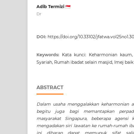
Adib Termizi
Dr
DOI:
https://doi.org/10.33102/jfatwa.vol25no1.3
Keywords:
Kata kunci: Keharmonian kaum,
Syariah, Rumah ibadat selain masjid, Imej bai
ABSTRACT
Dalam usaha menggalakkan keharmonian 
begitu juga bagi memantapkan perpadu
masyarakat Singapura, beberapa agensi k
mengadakan siri lawatan ke rumah-rumah iba
ini diharap dapat memupuk sifat sal