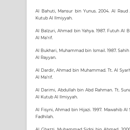
Al Bahuti, Mansur bin Yunus. 2004. Al Raud A
Kutub Al Ilmiyyah.
Al Balzuri, Ahmad bin Yahya. 1987. Futuh Al 
Al Ma’rif.
Al Bukhari, Muhammad bin Ismail. 1987. Sahih
Al Rayyan.
Al Dardir, Ahmad bin Muhammad. Tt. Al Syarh
Al Ma’rif.
Al Darimi, Abdullah bin Abd Rahman. Tt. Suna
Al Kutub Al Ilmiyyah.
Al Fisyni, Ahmad bin Hijazi. 1997. Mawahib A
Fadhilah.
Al Ghazzi, Muhammad Sidqi bin Ahmad. 2000