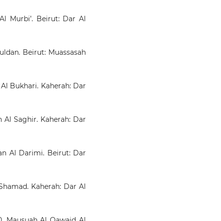
l Murbi’. Beirut: Dar Al
Buldan. Beirut: Muassasah
 Al Bukhari. Kaherah: Dar
 Al Saghir. Kaherah: Dar
n Al Darimi. Beirut: Dar
l Shamad. Kaherah: Dar Al
. Mausuah Al Qawaid Al