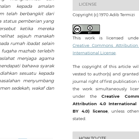
LICENSE
nalan kepada amalan
m telah berbangkit dari
Copyright (c) 1970 Adib Termizi
a status pemberian yang
ersebut ketika mereka
 melihat sejauh manakah
This work is licensed und
da rumah ibadat selain
Creative Commons Attribution
 fuqaha mazhab terlebih
International License
.
aslahat menjaga agama
mendapati bahawa syarak
The copyright of this article wi
iahkan sesuatu kepada
vested to author(s) and granted
masalahan menyumbang
journal right of first publication
umen sedekah, wakaf dan
the work simultaneously lice
under the
Creative Comm
Attribution 4.0 International
BY 4.0) license
, unless other
stated.
HOW TO CITE