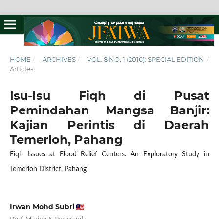
HOME
/
ARCHIVES
/
VOL. 8 NO. 1 (2016): SPECIAL EDITION
/
Articles
Isu-Isu Fiqh di Pusat
Pemindahan Mangsa Banjir:
Kajian Perintis di Daerah
Temerloh, Pahang
Fiqh Issues at Flood Relief Centers: An Exploratory Study in
Temerloh District, Pahang
Irwan Mohd Subri
Prof. Madya & Pengarah