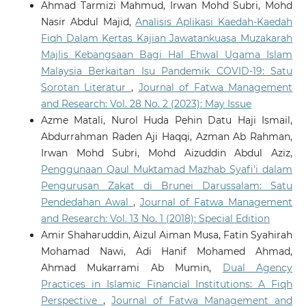
Ahmad Tarmizi Mahmud, Irwan Mohd Subri, Mohd
Nasir Abdul Majid,
Analisis Aplikasi Kaedah-Kaedah
Fiqh Dalam Kertas Kajian Jawatankuasa Muzakarah
Majlis Kebangsaan Bagi Hal Ehwal Ugama Islam
Malaysia Berkaitan Isu Pandemik COVID-19: Satu
Sorotan Literatur
,
Journal of Fatwa Management
and Research: Vol. 28 No. 2 (2023): May Issue
Azme Matali, Nurol Huda Pehin Datu Haji Ismail,
Abdurrahman Raden Aji Haqqi, Azman Ab Rahman,
Irwan Mohd Subri, Mohd Aizuddin Abdul Aziz,
Penggunaan Qaul Muktamad Mazhab Syafi’i dalam
Pengurusan Zakat di Brunei Darussalam: Satu
Pendedahan Awal
,
Journal of Fatwa Management
and Research: Vol. 13 No. 1 (2018): Special Edition
Amir Shaharuddin, Aizul Aiman Musa, Fatin Syahirah
Mohamad Nawi, Adi Hanif Mohamed Ahmad,
Ahmad Mukarrami Ab Mumin,
Dual Agency
Practices in Islamic Financial Institutions: A Fiqh
Perspective
,
Journal of Fatwa Management and