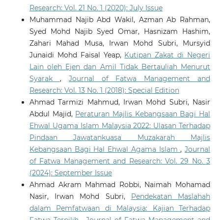
Research: Vol. 21 No. 1 (2020): July Issue
Muhammad Najib Abd Wakil, Azman Ab Rahman,
Syed Mohd Najib Syed Omar, Hasnizam Hashim,
Zahari Mahad Musa, Irwan Mohd Subri, Mursyid
Junaidi Mohd Faisal Yeap,
Kutipan Zakat di Negeri
Lain oleh Ejen dan Amil Tidak Bertauliah Menurut
Syarak
,
Journal of Fatwa Management and
Research: Vol. 13 No. 1 (2018): Special Edition
Ahmad Tarmizi Mahmud, Irwan Mohd Subri, Nasir
Abdul Majid,
Peraturan Majlis Kebangsaan Bagi Hal
Ehwal Ugama Islam Malaysia 2022: Ulasan Terhadap
Pindaan Jawatankuasa Muzakarah Majlis
Kebangsaan Bagi Hal Ehwal Agama Islam
,
Journal
of Fatwa Management and Research: Vol. 29 No. 3
(2024): September Issue
Ahmad Akram Mahmad Robbi, Naimah Mohamad
Nasir, Irwan Mohd Subri,
Pendekatan Maslahah
dalam Pemfatwaan di Malaysia: Kajian Terhadap
Fatwa Terpilih
,
Journal of Fatwa Management and