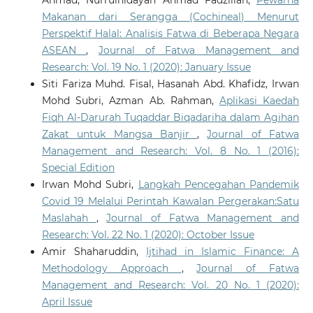
Makanan dari Serangga (Cochineal) Menurut
Perspektif Halal: Analisis Fatwa di Beberapa Negara
ASEAN
,
Journal of Fatwa Management and
Research: Vol. 19 No. 1 (2020): January Issue
Siti Fariza Muhd. Fisal, Hasanah Abd. Khafidz, Irwan
Mohd Subri, Azman Ab. Rahman,
Aplikasi Kaedah
Fiqh Al-Darurah Tuqaddar Biqadariha dalam Agihan
Zakat untuk Mangsa Banjir
,
Journal of Fatwa
Management and Research: Vol. 8 No. 1 (2016):
Special Edition
Irwan Mohd Subri,
Langkah Pencegahan Pandemik
Covid 19 Melalui Perintah Kawalan Pergerakan:Satu
Maslahah
,
Journal of Fatwa Management and
Research: Vol. 22 No. 1 (2020): October Issue
Amir Shaharuddin,
Ijtihad in Islamic Finance: A
Methodology Approach
,
Journal of Fatwa
Management and Research: Vol. 20 No. 1 (2020):
April Issue