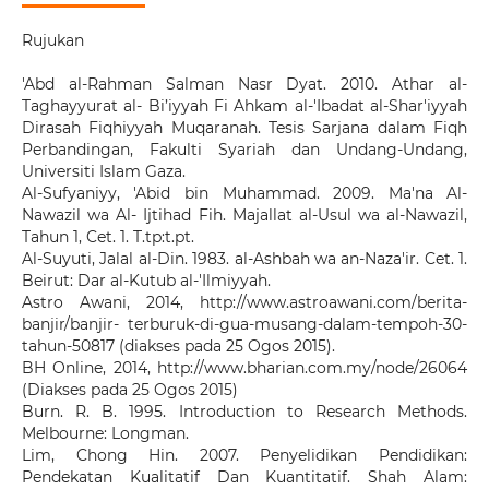
Rujukan
'Abd al-Rahman Salman Nasr Dyat. 2010. Athar al-
Taghayyurat al- Bi’iyyah Fi Ahkam al-'Ibadat al-Shar'iyyah
Dirasah Fiqhiyyah Muqaranah. Tesis Sarjana dalam Fiqh
Perbandingan, Fakulti Syariah dan Undang-Undang,
Universiti Islam Gaza.
Al-Sufyaniyy, 'Abid bin Muhammad. 2009. Ma'na Al-
Nawazil wa Al- Ijtihad Fih. Majallat al-Usul wa al-Nawazil,
Tahun 1, Cet. 1. T.tp:t.pt.
Al-Suyuti, Jalal al-Din. 1983. al-Ashbah wa an-Naza'ir. Cet. 1.
Beirut: Dar al-Kutub al-'Ilmiyyah.
Astro Awani, 2014, http://www.astroawani.com/berita-
banjir/banjir- terburuk-di-gua-musang-dalam-tempoh-30-
tahun-50817 (diakses pada 25 Ogos 2015).
BH Online, 2014, http://www.bharian.com.my/node/26064
(Diakses pada 25 Ogos 2015)
Burn. R. B. 1995. Introduction to Research Methods.
Melbourne: Longman.
Lim, Chong Hin. 2007. Penyelidikan Pendidikan:
Pendekatan Kualitatif Dan Kuantitatif. Shah Alam: