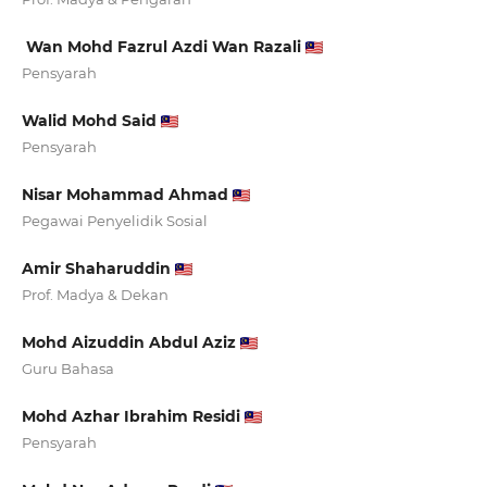
Wan Mohd Fazrul Azdi Wan Razali
Pensyarah
Walid Mohd Said
Pensyarah
Nisar Mohammad Ahmad
Pegawai Penyelidik Sosial
Amir Shaharuddin
Prof. Madya & Dekan
Mohd Aizuddin Abdul Aziz
Guru Bahasa
Mohd Azhar Ibrahim Residi
Pensyarah