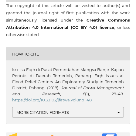
The copyright of this article will be vested to author(s) and
granted the journal right of first publication with the work
simultaneously licensed under the
Creative Commons
Attribution 4.0 International (CC BY 4.0) license
, unless
otherwise stated.
HOW TO CITE
Isu-Isu Fiqh di Pusat Pemindahan Mangsa Banjir: Kajian
Perintis di Daerah Temerloh, Pahang: Fiqh Issues at
Flood Relief Centers: An Exploratory Study in Temerloh
District, Pahang. (2018).
Journal of Fatwa Management
and Research
,
8
(1), 29-48.
https://doi.org/10.33102/jfatwa.vol8no1.48
MORE CITATION FORMATS