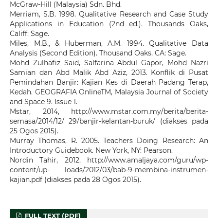
McGraw-Hill (Malaysia) Sdn. Bhd.
Merriam, S.B. 1998. Qualitative Research and Case Study
Applications in Education (2nd ed.). Thousands Oaks,
Califf: Sage.
Miles, M.B., & Huberman, A.M. 1994. Qualitative Data
Analysis (Second Edition). Thousand Oaks, CA: Sage.
Mohd Zulhafiz Said, Salfarina Abdul Gapor, Mohd Nazri
Samian dan Abd Malik Abd Aziz, 2013. Konflik di Pusat
Pemindahan Banjir: Kajian Kes di Daerah Padang Terap,
Kedah. GEOGRAFIA OnlineTM, Malaysia Journal of Society
and Space 9. Issue 1.
Mstar, 2014, http://www.mstar.com.my/berita/berita-
semasa/2014/12/ 29/banjir-kelantan-buruk/ (diakses pada
25 Ogos 2015).
Murray Thomas, R. 2005. Teachers Doing Research: An
Introductory Guidebook. New York, NY: Pearson.
Nordin Tahir, 2012, http://www.amaljaya.com/guru/wp-
content/up- loads/2012/03/bab-9-membina-instrumen-
kajian.pdf (diakses pada 28 Ogos 2015).
FULL TEXT (PDF)