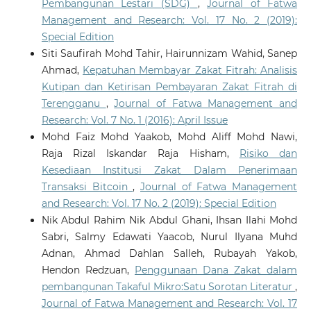
Pembangunan Lestari (SDG)
,
Journal of Fatwa
Management and Research: Vol. 17 No. 2 (2019):
Special Edition
Siti Saufirah Mohd Tahir, Hairunnizam Wahid, Sanep
Ahmad,
Kepatuhan Membayar Zakat Fitrah: Analisis
Kutipan dan Ketirisan Pembayaran Zakat Fitrah di
Terengganu
,
Journal of Fatwa Management and
Research: Vol. 7 No. 1 (2016): April Issue
Mohd Faiz Mohd Yaakob, Mohd Aliff Mohd Nawi,
Raja Rizal Iskandar Raja Hisham,
Risiko dan
Kesediaan Institusi Zakat Dalam Penerimaan
Transaksi Bitcoin
,
Journal of Fatwa Management
and Research: Vol. 17 No. 2 (2019): Special Edition
Nik Abdul Rahim Nik Abdul Ghani, Ihsan Ilahi Mohd
Sabri, Salmy Edawati Yaacob, Nurul Ilyana Muhd
Adnan, Ahmad Dahlan Salleh, Rubayah Yakob,
Hendon Redzuan,
Penggunaan Dana Zakat dalam
pembangunan Takaful Mikro:Satu Sorotan Literatur
,
Journal of Fatwa Management and Research: Vol. 17