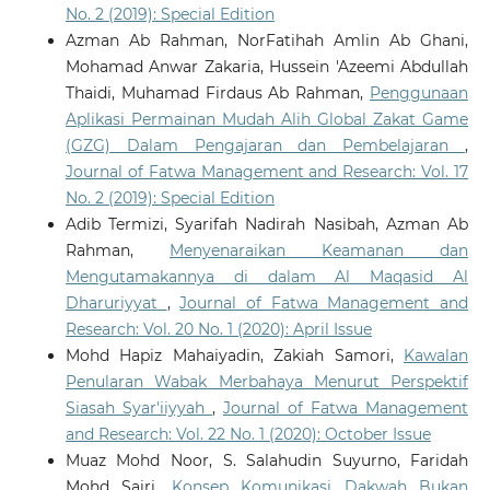
No. 2 (2019): Special Edition
Azman Ab Rahman, NorFatihah Amlin Ab Ghani,
Mohamad Anwar Zakaria, Hussein 'Azeemi Abdullah
Thaidi, Muhamad Firdaus Ab Rahman,
Penggunaan
Aplikasi Permainan Mudah Alih Global Zakat Game
(GZG) Dalam Pengajaran dan Pembelajaran
,
Journal of Fatwa Management and Research: Vol. 17
No. 2 (2019): Special Edition
Adib Termizi, Syarifah Nadirah Nasibah, Azman Ab
Rahman,
Menyenaraikan Keamanan dan
Mengutamakannya di dalam Al Maqasid Al
Dharuriyyat
,
Journal of Fatwa Management and
Research: Vol. 20 No. 1 (2020): April Issue
Mohd Hapiz Mahaiyadin, Zakiah Samori,
Kawalan
Penularan Wabak Merbahaya Menurut Perspektif
Siasah Syar'iiyyah
,
Journal of Fatwa Management
and Research: Vol. 22 No. 1 (2020): October Issue
Muaz Mohd Noor, S. Salahudin Suyurno, Faridah
Mohd Sairi,
Konsep Komunikasi Dakwah Bukan