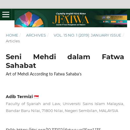
HOME
/
ARCHIVES
/
VOL. 15 NO. 1 (2019): JANUARY ISSUE
/
Articles
Seni Mehdi dalam Fatwa
Sahabat
Art of Mehdi According to Fatwa Sahaba’s
Adib Termizi
Faculty of Syariah and Law, Universiti Sains Islam Malaysia,
Bandar Baru Nilai, 71800 Nilai, Negeri Sembilan, MALAYSIA