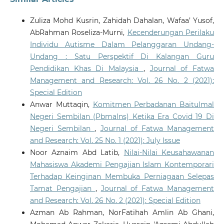
Zuliza Mohd Kusrin, Zahidah Dahalan, Wafaa’ Yusof,
AbRahman Roseliza-Murni,
Kecenderungan Perilaku
Individu Autisme Dalam Pelanggaran Undang-
Undang : Satu Perspektif Di Kalangan Guru
Pendidikan Khas Di Malaysia
,
Journal of Fatwa
Management and Research: Vol. 26 No. 2 (2021):
Special Edition
Anwar Muttaqin,
Komitmen Perbadanan Baitulmal
Negeri Sembilan (Pbmalns) Ketika Era Covid 19 Di
Negeri Sembilan
,
Journal of Fatwa Management
and Research: Vol. 25 No. 1 (2021): July Issue
Noor Aznaim Abd Latib,
Nilai-Nilai Keusahawanan
Mahasiswa Akademi Pengajian Islam Kontemporari
Terhadap Keinginan Membuka Perniagaan Selepas
Tamat Pengajian
,
Journal of Fatwa Management
and Research: Vol. 26 No. 2 (2021): Special Edition
Azman Ab Rahman, NorFatihah Amlin Ab Ghani,