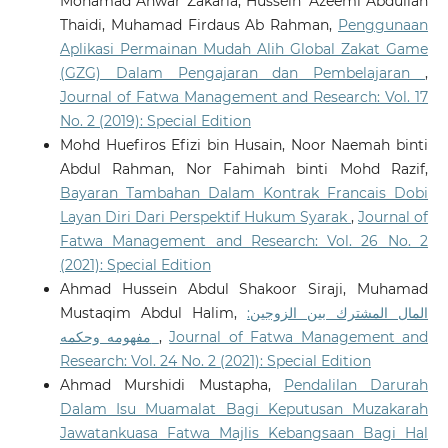
Mohamad Anwar Zakaria, Hussein 'Azeemi Abdullah
Thaidi, Muhamad Firdaus Ab Rahman,
Penggunaan
Aplikasi Permainan Mudah Alih Global Zakat Game
(GZG) Dalam Pengajaran dan Pembelajaran
,
Journal of Fatwa Management and Research: Vol. 17
No. 2 (2019): Special Edition
Mohd Huefiros Efizi bin Husain, Noor Naemah binti
Abdul Rahman, Nor Fahimah binti Mohd Razif,
Bayaran Tambahan Dalam Kontrak Francais Dobi
Layan Diri Dari Perspektif Hukum Syarak
,
Journal of
Fatwa Management and Research: Vol. 26 No. 2
(2021): Special Edition
Ahmad Hussein Abdul Shakoor Siraji, Muhamad
Mustaqim Abdul Halim,
المال المشترك بين الزوجين:
مفهومه وحكمه
,
Journal of Fatwa Management and
Research: Vol. 24 No. 2 (2021): Special Edition
Ahmad Murshidi Mustapha,
Pendalilan Darurah
Dalam Isu Muamalat Bagi Keputusan Muzakarah
Jawatankuasa Fatwa Majlis Kebangsaan Bagi Hal