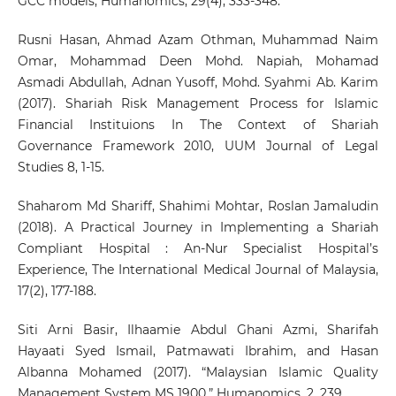
GCC models, Humanomics, 29(4), 333-348.
Rusni Hasan, Ahmad Azam Othman, Muhammad Naim
Omar, Mohammad Deen Mohd. Napiah, Mohamad
Asmadi Abdullah, Adnan Yusoff, Mohd. Syahmi Ab. Karim
(2017). Shariah Risk Management Process for Islamic
Financial Instituions In The Context of Shariah
Governance Framework 2010, UUM Journal of Legal
Studies 8, 1-15.
Shaharom Md Shariff, Shahimi Mohtar, Roslan Jamaludin
(2018). A Practical Journey in Implementing a Shariah
Compliant Hospital : An-Nur Specialist Hospital’s
Experience, The International Medical Journal of Malaysia,
17(2), 177-188.
Siti Arni Basir, Ilhaamie Abdul Ghani Azmi, Sharifah
Hayaati Syed Ismail, Patmawati Ibrahim, and Hasan
Albanna Mohamed (2017). “Malaysian Islamic Quality
Management System MS 1900.” Humanomics, 2, 239.