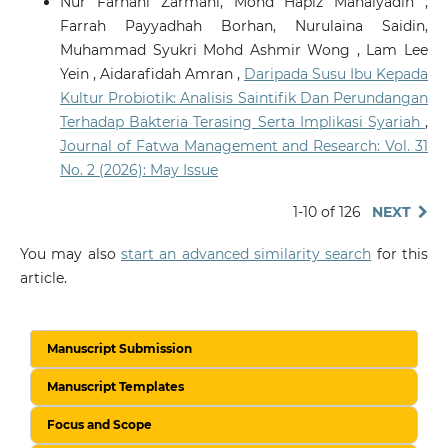
Nur Farhani Zarmani, Mohd Hapiz Mahaiyadin ,
Farrah Payyadhah Borhan, Nurulaina Saidin,
Muhammad Syukri Mohd Ashmir Wong , Lam Lee
Yein , Aidarafidah Amran ,
Daripada Susu Ibu Kepada
Kultur Probiotik: Analisis Saintifik Dan Perundangan
Terhadap Bakteria Terasing Serta Implikasi Syariah
,
Journal of Fatwa Management and Research: Vol. 31
No. 2 (2026): May Issue
1-10 of 126
NEXT
You may also
start an advanced similarity search
for this
article.
Manuscript Submission
Manuscript Templates
Focus and Scope