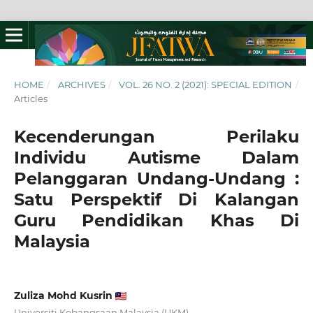
HOME
/
ARCHIVES
/
VOL. 26 NO. 2 (2021): SPECIAL EDITION
/
Articles
Kecenderungan Perilaku
Individu Autisme Dalam
Pelanggaran Undang-Undang :
Satu Perspektif Di Kalangan
Guru Pendidikan Khas Di
Malaysia
Zuliza Mohd Kusrin
Universiti Kebangsaan Malaysia (UKM)