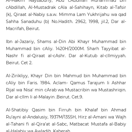
Al-Hakim Naysaburiy, Abu cAbdillah Muhammad bin
cAbdillah, Al-Mustadrak cAla al-Sahihayn, Kitab al-Tafsir
(k), Qiraat al-Nabiy s.a.w. Mimma Lam Yukhrijahu wa qad
Sahha Sanaduhu (b) No.Hadith. 2962, 1998, jil.2, Dar al-
Macrifah, Beirut.
Ibn al-Jazariy, Shams al-Din Abi Khayr Muhammad bin
Muhammad bin cAliy. 1420H/2000M. Sharh Tayyibat al-
Nashr fi al-Qiraat al-cAshr. Dar al-Kutub al-cIlmiyyah.
Beirut. Cet 2.
Al-Zirikliyy, Khayr Din bin Mahmud bin Muhammad bin
cAliy bin Faris. 1984. Aclam- Qamus Tarajum li Ashhar
Rijal wa Nisa' min cArab wa Mustacribin wa Mustashriqin.
Dar al-cIlm li al-Malayin .Beirut. Cet.9.
Al-Shatibiy Qasim bin Firruh bin Khalaf bin Ahmad
Ru’ayni al-Andalusiy, 1937M/1355H, Hirz al-Amani wa Wajh
al-Tahani fi al-Qira’at al-Sabc, Matbacat Mustafa al-Babiy
al-Halabiy wa Awladih, Kaherah.