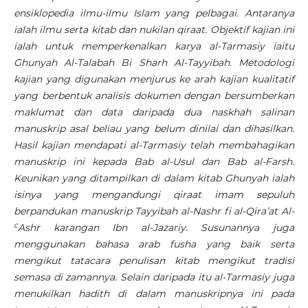
ensiklopedia ilmu-ilmu Islam yang pelbagai. Antaranya
ialah ilmu serta kitab dan nukilan qiraat. Objektif kajian ini
ialah untuk memperkenalkan karya al-Tarmasiy iaitu
Ghunyah Al-Talabah Bi Sharh Al-Tayyibah
. Metodologi
kajian yang digunakan menjurus ke arah kajian kualitatif
yang berbentuk analisis dokumen
dengan bersumberkan
maklumat dan data daripada dua naskhah salinan
manuskrip asal beliau yang belum
dinilai dan dihasilkan
.
Hasil kajian mendapati al-Tarmasiy telah membahagikan
manuskrip ini kepada Bab al-Usul dan Bab al-Farsh.
Keunikan yang ditampilkan di dalam kitab Ghunyah ialah
isinya yang mengandungi qiraat imam sepuluh
berpandukan manuskrip Ta
yyibah al-Nashr fi al-Qira’at Al-
c
Ashr karangan Ibn al-Jazariy
.
Susunannya juga
menggunakan bahasa arab fusha yang baik serta
mengikut tatacara penulisan kitab mengikut tradisi
semasa di zamannya. Selain daripada itu al-Tarmasiy juga
menukilkan hadith di dalam manuskripnya ini pada