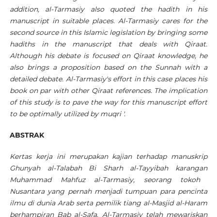
addition, al-Tarmasiy also quoted the hadith in his
manuscript in suitable places. Al-Tarmasiy cares for the
second source in this Islamic legislation by bringing some
hadiths in the manuscript that deals with Qiraat.
Although his debate is focused on Qiraat knowledge, he
also brings a proposition based on the Sunnah with a
detailed debate. Al-Tarmasiy's effort in this case places his
book on par with other Qiraat references. The implication
of this study is to pave the way for this manuscript effort
to be optimally utilized by muqri '.
ABSTRAK
Kertas kerja ini merupakan kajian
terhadap manuskrip
Ghunyah al-Talabah Bi Sharh al-Tayyibah karangan
Muhammad Mahfuz al-Tarmasiy, seorang tokoh
Nusantara yang pernah menjadi tumpuan para pencinta
ilmu di dunia Arab serta pemilik tiang al-Masjid al-Haram
berhampiran Bab al-Safa. Al-Tarmasiy telah mewariskan