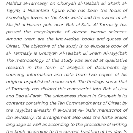
Mahfuz al-Tarmasiy on Ghunyah al-Talabah Bi Sharh al-
Tayyib, a Nusantara figure who has been the focus of
knowledge lovers in the Arab world and the owner of al-
Masjid al-Haram pole near Bab al-Safa. Al-Tarmasiy has
passed the encyclopedia of diverse Islamic sciences.
Among them are the knowledge, books and quotes of
Qiraat. The objective of the study is to elucidate book of
al- Tarmasiy is Ghunyah Al-Talabah Bi Sharh Al-Tayyibah
The methodology of this study was aimed at qualitative
research in the form of analysis of documents by
sourcing information and data from two copies of his
original unpublished manuscript. The findings show that
al-Tarmasiy has divided this manuscript into Bab al-Usul
and Bab al-Farsh. The uniqueness shown in Ghunyah is its
contents containing the Ten Commandments of Qiraat by
the Tayyibat al-Nashr fi al-Qira'at Al- ‘Ashr manuscript of
Ibn al-Jazariy. Its arrangement also uses the fusha arabic
language as well as according to the procedure of writing
the book according to the current tradition of his day. In