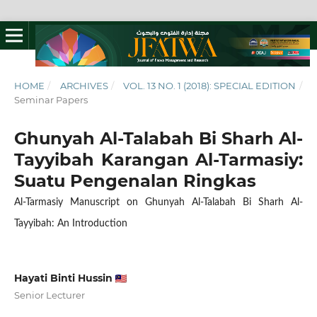
HOME
/
ARCHIVES
/
VOL. 13 NO. 1 (2018): SPECIAL EDITION
/
Seminar Papers
Ghunyah Al-Talabah Bi Sharh Al-
Tayyibah Karangan Al-Tarmasiy:
Suatu Pengenalan Ringkas
Al-Tarmasiy Manuscript on Ghunyah Al-Talabah Bi Sharh Al-
Tayyibah: An Introduction
Hayati Binti Hussin
Senior Lecturer