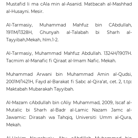
Mustafid li ma cAla min al-Asanid. Matbacah al-Mashhad
al-Husayni. Mesir.
Al-Tarmasiy, Muhammad Mahfuz bin CAbdullah,
1911M/1328H, Ghunyah al-Talabah bi Sharh al-
Tayyibah,Mekah, hlm.1-2.
Al-Tarmasiy, Muhammad Mahfuz Abdullah. 1324H/1907H.
Tacmim al-Manafic fi Qiraat al-Imam Nafic. Mekah.
Muhammad Arwani bin Muhammad Amin al-Qudsi,
2001M/1421H, Fayd al-Barakat fi Sabc al-Qira’at, cet. 2, t.tp:
Maktabah Mubarakah Tayyibah.
Al-Mazam cAbdullah bin cAliy Muhammad, 2009, Iscaf al-
Mutalic bi Sharh al-Badr al-Lamic Nazam Jamc al-
Jawamic: Dirasah wa Tahqiq, Universiti Umm al-Qura,
Mekah.