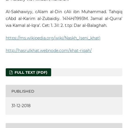
Al-Sakhawiyy, cAlam al-Din cAli ibn Muhammad. Tahqiq
cAbd al-Karim al-Zubaidiy. 1414H/1993M. Jamal al-Qurra’
wa Kamal al-Iqra’. Cet: 1. Jil: 2. t.tp: Dar al-Balaghah.
https://ms.wikipedia.org/wiki/Naskh_(seni_khat)
http://hasrulkhat.webnode.com/khat-riqah/
FULL TEXT (PDF)
PUBLISHED
31-12-2018