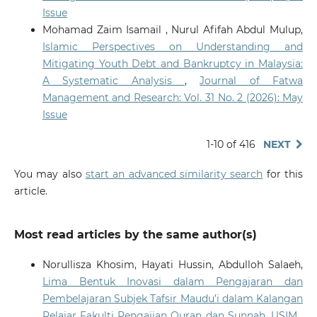
Issue
Mohamad Zaim Isamail , Nurul Afifah Abdul Mulup,
Islamic Perspectives on Understanding and
Mitigating Youth Debt and Bankruptcy in Malaysia:
A Systematic Analysis
,
Journal of Fatwa
Management and Research: Vol. 31 No. 2 (2026): May
Issue
1-10 of 416
NEXT
You may also
start an advanced similarity search
for this
article.
Most read articles by the same author(s)
Norullisza Khosim, Hayati Hussin, Abdulloh Salaeh,
Lima Bentuk Inovasi dalam Pengajaran dan
Pembelajaran Subjek Tafsir Maudu’i dalam Kalangan
Pelajar Fakulti Pengajian Quran dan Sunnah, USIM
,