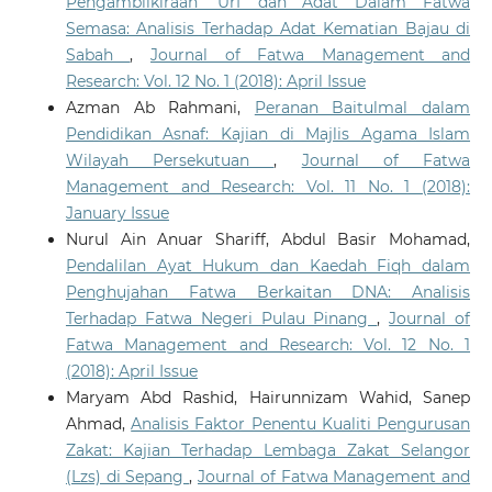
Pengambilkiraan ‘Urf dan Adat Dalam Fatwa
Semasa: Analisis Terhadap Adat Kematian Bajau di
Sabah
,
Journal of Fatwa Management and
Research: Vol. 12 No. 1 (2018): April Issue
Azman Ab Rahmani,
Peranan Baitulmal dalam
Pendidikan Asnaf: Kajian di Majlis Agama Islam
Wilayah Persekutuan
,
Journal of Fatwa
Management and Research: Vol. 11 No. 1 (2018):
January Issue
Nurul Ain Anuar Shariff, Abdul Basir Mohamad,
Pendalilan Ayat Hukum dan Kaedah Fiqh dalam
Penghujahan Fatwa Berkaitan DNA: Analisis
Terhadap Fatwa Negeri Pulau Pinang
,
Journal of
Fatwa Management and Research: Vol. 12 No. 1
(2018): April Issue
Maryam Abd Rashid, Hairunnizam Wahid, Sanep
Ahmad,
Analisis Faktor Penentu Kualiti Pengurusan
Zakat: Kajian Terhadap Lembaga Zakat Selangor
(Lzs) di Sepang
,
Journal of Fatwa Management and