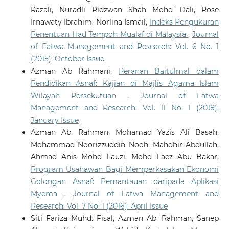
Razali, Nuradli Ridzwan Shah Mohd Dali, Rose
Irnawaty Ibrahim, Norlina Ismail,
Indeks Pengukuran
Penentuan Had Tempoh Mualaf di Malaysia
,
Journal
of Fatwa Management and Research: Vol. 6 No. 1
(2015): October Issue
Azman Ab Rahmani,
Peranan Baitulmal dalam
Pendidikan Asnaf: Kajian di Majlis Agama Islam
Wilayah Persekutuan
,
Journal of Fatwa
Management and Research: Vol. 11 No. 1 (2018):
January Issue
Azman Ab. Rahman, Mohamad Yazis Ali Basah,
Mohammad Noorizzuddin Nooh, Mahdhir Abdullah,
Ahmad Anis Mohd Fauzi, Mohd Faez Abu Bakar,
Program Usahawan Bagi Memperkasakan Ekonomi
Golongan Asnaf: Pemantauan daripada Aplikasi
Myema
,
Journal of Fatwa Management and
Research: Vol. 7 No. 1 (2016): April Issue
Siti Fariza Muhd. Fisal, Azman Ab. Rahman, Sanep