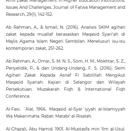
Amil Zakat Management In Higher Education Institutions:
Issues And Challenges. Journal of Fatwa Management and
Research, 29(1), 142-152.
Ab Rahman, A., & Ismail, N. (2016). Analisis SKIM agihan
zakat kepada muallaf berasaskan Maqasid Syari’ah di
Majlis Agama Islam Negeri Sembilan. Menelusuri isu-isu
kontemporari zakat, 251-262.
Ab Rahman, A., Omar, S. M. N. S., Som, H. M., Mokhtar, S. Z.,
Penyelidik, P., & dan Undang-Undang, F. S. (2016). Skim
Agihan Zakat Kepada Asnaf Fi Sabilillah Mengikut
Maqasid Syariah: Kajian di Selangor dan Wilayah
Persekutuan. Muzakarah Fiqh & International Fiqh
Conference.
Al-Fasi, `Alal, 1966. Maqasid al-Syar`iyyah al-Islamiyyah
Wa Makarimaha. Rabat: Matabi‘ al-Risalah.
Al-Ghazali, Abu Hamid. 1901. Al-Mustasfa min ‘Ilm al-Usul.