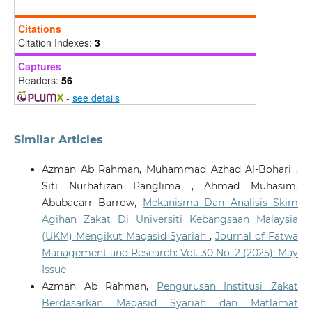
Citations
Citation Indexes:
3
Rahman A.A.
(2026-05-27)
A COMPARATIVE ANALYSIS OF ZAKAT DISTRIBUTION
Captures
SCHEMES IN SELECTED HIGHER EDUCATION
Readers:
56
INSTITUTIONS IN SELANGOR: A MAQASID AL-
-
see details
SHARIAH AND LEGAL PERSPECTIVE.
Iium Law Journal,
34(1), 507-558.
10.31436/iiumlj.v34i1.1261
Similar Articles
Azman Ab Rahman, Muhammad Azhad Al-Bohari ,
Arpangi
(2025-04-01)
Siti Nurhafizan Panglima , Ahmad Muhasim,
Fairness in Contract Extension for Fixed-Term
Abubacarr Barrow,
Mekanisma Dan Analisis Skim
Employment: A Maqashid Syariah Perspective within
Agihan Zakat Di Universiti Kebangsaan Malaysia
Indonesia's Labor Law Framework.
Jurnal Ilmiah
Mizani, 12(1), 297-308.
(UKM) Mengikut Maqasid Syariah
,
Journal of Fatwa
10.29300/mzn.v12i1.7159
Management and Research: Vol. 30 No. 2 (2025): May
Issue
Azman Ab Rahman,
Pengurusan Institusi Zakat
Berdasarkan Maqasid Syariah dan Matlamat