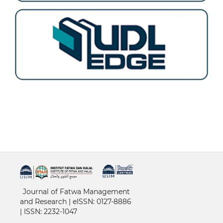
خرید vpn
Journal of Fatwa Management
and Research | e
ISSN: 0127-8886
|
ISSN: 2232-1047