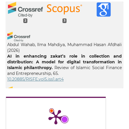
2
3
Abdul Wahab, Ilma Mahdiya, Muhammad Hasan Afdhali
(2026)
AI in enhancing zakat’s role in collection and
distribution: A model for digital transformation in
Islamic philanthropy.
Review of Islamic Social Finance
and Entrepreneurship, 65.
10.20885/RISFE.vol5.iss1.art4
Mohd Suffian Mohamed Esa, Hairunnizam Wahid, Salmy
Edawati Yaacob, Abdul Hayy Haziq Mohamad
(2025)
Asnaf Development Outcome: A Systematic
Literature Review and Logic Model Development.
SAGE Open, 15(3).
10.1177/21582440251357982