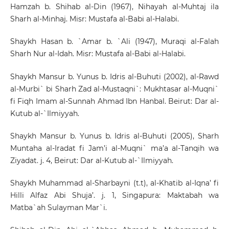
Hamzah b. Shihab al-Din (1967), Nihayah al-Muhtaj ila
Sharh al-Minhaj. Misr: Mustafa al-Babi al-Halabi.
Shaykh Hasan b. `Amar b. `Ali (1947), Muraqi al-Falah
Sharh Nur al-Idah. Misr: Mustafa al-Babi al-Halabi.
Shaykh Mansur b. Yunus b. Idris al-Buhuti (2002), al-Rawd
al-Murbi` bi Sharh Zad al-Mustaqni`: Mukhtasar al-Muqni`
fi Fiqh Imam al-Sunnah Ahmad Ibn Hanbal. Beirut: Dar al-
Kutub al-`Ilmiyyah.
Shaykh Mansur b. Yunus b. Idris al-Buhuti (2005), Sharh
Muntaha al-Iradat fi Jam’i al-Muqni` ma’a al-Tanqih wa
Ziyadat. j. 4, Beirut: Dar al-Kutub al-`Ilmiyyah.
Shaykh Muhammad al-Sharbayni (t.t), al-Khatib al-Iqna’ fi
Hilli Alfaz Abi Shuja’. j. 1, Singapura: Maktabah wa
Matba`ah Sulayman Mar`i.