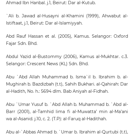
Ahmad Ibn Hanbal. j.1, Beirut: Dar al-Kutub.
`Ali b. Jawad al-Husayni al-Khamini (1999), Ahwabut al-
Istiftaat, j.1, Beirut: Dar al-Islamiyyah.
Abd Rauf Hassan et al. (2005), Kamus. Selangor: Oxford
Fajar Sdn. Bhd.
Abdul Yazid al-Bustommy (2006), Kamus al-Mukhtar. c.3.
Selangor: Crescent News (KL) Sdn. Bhd.
Abu `Abd Allah Muhammad b. Isma`il b. Ibrahim b. al-
Mughirah b. Bazdizbah (t.t), Sahih Bukhari. al-Qahirah: Dar
al-Hadith, No. h.: 5694 dlm. Bab Aniyah al-Fidhah.
Abu `Umar Yusuf b. `Abd Allah b. Muhammad b. `Abd al-
Barr (2001), al-Tamhid lima fi al-Muwatta’ min al-Ma’ani
wa al-Asanid. j.10, c. 2. (T.P): al-Faruq al-Hadithah.
Abu al-`Abbas Ahmad b. `Umar b. Ibrahim al-Qurtubi (t.t),