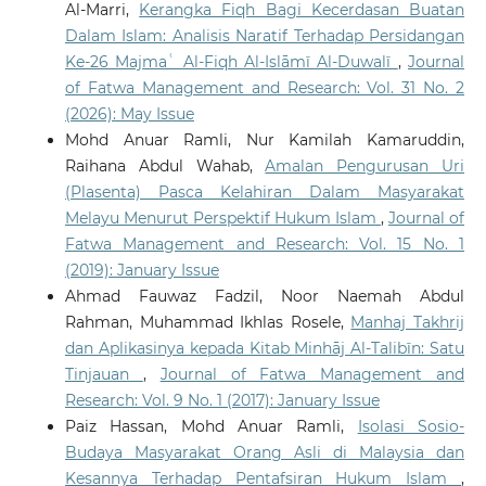
Al-Marri,
Kerangka Fiqh Bagi Kecerdasan Buatan
Dalam Islam: Analisis Naratif Terhadap Persidangan
Ke-26 Majmaʿ Al-Fiqh Al-Islāmī Al-Duwalī
,
Journal
of Fatwa Management and Research: Vol. 31 No. 2
(2026): May Issue
Mohd Anuar Ramli, Nur Kamilah Kamaruddin,
Raihana Abdul Wahab,
Amalan Pengurusan Uri
(Plasenta) Pasca Kelahiran Dalam Masyarakat
Melayu Menurut Perspektif Hukum Islam
,
Journal of
Fatwa Management and Research: Vol. 15 No. 1
(2019): January Issue
Ahmad Fauwaz Fadzil, Noor Naemah Abdul
Rahman, Muhammad Ikhlas Rosele,
Manhaj Takhrij
dan Aplikasinya kepada Kitab Minhāj Al-Talibīn: Satu
Tinjauan
,
Journal of Fatwa Management and
Research: Vol. 9 No. 1 (2017): January Issue
Paiz Hassan, Mohd Anuar Ramli,
Isolasi Sosio-
Budaya Masyarakat Orang Asli di Malaysia dan
Kesannya Terhadap Pentafsiran Hukum Islam
,