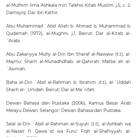
al-Mufhim lima Ashkala min Talkhis Kitab Muslim. j.5, c. 2.
Damsyiq: Dar Ibn Kathir.
Abu Muhammad `Abd Allah b. Ahmad b. Muhammad b.
Qudamah (1972), al-Mughni. j.1, Beirut: Dar al-Kitab al-
`Arabi.
Abu Zakariyya Muhy al-Din Ibn Sharaf al-Nawawi (t.t), al-
Majmu’ Sharh al-Muhadhdhab. al-Qahirah: Matba`ah al-
`Asimah.
Baha al-Din `Abd al-Rahman b. Ibrahim (t.t), al-`Uddah
Sharh al-`Umdah. Beirut: Dar al-Ma`rifah.
Dewan Bahasa dan Pustaka (2006), Kamus Besar Arab
Melayu Dewan. Selangor: Dewan Bahasa dan Pustaka.
Jalal al-Din `Abd al-Rahman al-Suyuti (t.t), al-Ashbah wa
al-Nazair fi Qawa`id wa Furu’ Fiqh al-Shafiiyyah. al-