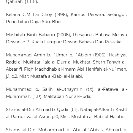
Qahirah: (T.T.P).
Kelana C.M Lai Choy (1998), Kamus Perwira. Selangor:
Penerbitan Daya Sdn. Bhd.
Mashitah Binti Baharin (2008), Thesaurus Bahasa Melayu
Dewan. c. 3. Kuala Lumpur: Dewan Bahasa Dan Pustaka.
Muhammad Amin b. `Umar b. `Abidin (1966), Hashiyat
Radd al-Mukhtar `ala al-Durr al-Mukhtar: Sharh Tanwir al-
Absar fi Fiqh Madhdhab al-Imam Abi Hanifah al-Nu`man,
j.1, c.2. Misr: Mustafa al-Babi al-Halabi.
Muhammad b. Salih al-Uthaymin (t.t), al-Fatawa al-
Muhimmah. (T.P): Maktabah Nur al-Huda.
Shams al-Din Ahmad b. Qudir (t.t), Nataij al-Afkar fi Kashf
al-Ramuz wa al-Asrar. j.10, Misr: Mustafa al-Babi al-Halabi.
Shams al-Din Muhammad b. Abi al-`Abbas Ahmad b.