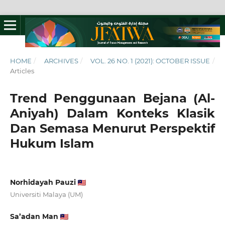
HOME
/
ARCHIVES
/
VOL. 26 NO. 1 (2021): OCTOBER ISSUE
/
Articles
Trend Penggunaan Bejana (Al-
Aniyah) Dalam Konteks Klasik
Dan Semasa Menurut Perspektif
Hukum Islam
Norhidayah Pauzi
Universiti Malaya (UM)
Sa’adan Man