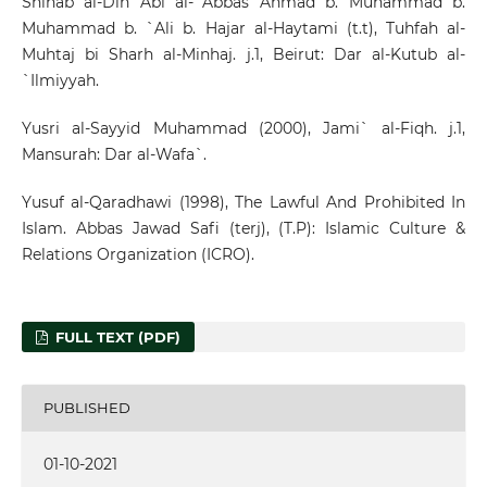
Shihab al-Din Abi al-`Abbas Ahmad b. Muhammad b.
Muhammad b. `Ali b. Hajar al-Haytami (t.t), Tuhfah al-
Muhtaj bi Sharh al-Minhaj. j.1, Beirut: Dar al-Kutub al-
`Ilmiyyah.
Yusri al-Sayyid Muhammad (2000), Jami` al-Fiqh. j.1,
Mansurah: Dar al-Wafa`.
Yusuf al-Qaradhawi (1998), The Lawful And Prohibited In
Islam. Abbas Jawad Safi (terj), (T.P): Islamic Culture &
Relations Organization (ICRO).
FULL TEXT (PDF)
PUBLISHED
01-10-2021