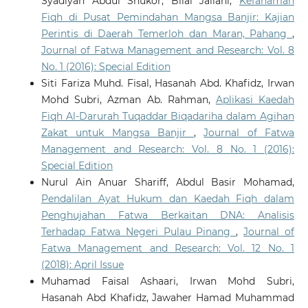
Syadiyah Abdul Shukor, Bilal Jailani,
Kefahaman
Fiqh di Pusat Pemindahan Mangsa Banjir: Kajian
Perintis di Daerah Temerloh dan Maran, Pahang
,
Journal of Fatwa Management and Research: Vol. 8
No. 1 (2016): Special Edition
Siti Fariza Muhd. Fisal, Hasanah Abd. Khafidz, Irwan
Mohd Subri, Azman Ab. Rahman,
Aplikasi Kaedah
Fiqh Al-Darurah Tuqaddar Biqadariha dalam Agihan
Zakat untuk Mangsa Banjir
,
Journal of Fatwa
Management and Research: Vol. 8 No. 1 (2016):
Special Edition
Nurul Ain Anuar Shariff, Abdul Basir Mohamad,
Pendalilan Ayat Hukum dan Kaedah Fiqh dalam
Penghujahan Fatwa Berkaitan DNA: Analisis
Terhadap Fatwa Negeri Pulau Pinang
,
Journal of
Fatwa Management and Research: Vol. 12 No. 1
(2018): April Issue
Muhamad Faisal Ashaari, Irwan Mohd Subri,
Hasanah Abd Khafidz, Jawaher Hamad Muhammad