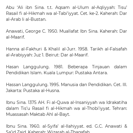
Abu ‘Ali ibn Sina. t.t. Aqsam al-Ulum al-Aqliyyah: Tisu’
Rasail fi al-Hikmah wa al-Tabi’iyyat. Cet. ke-2. Kaherah: Dar
al-Arab li al-Bustan.
Anawati, George C. 1950. Muallafat Ibn Sina. Kaherah: Dar
al-Maarif.
Hanna al-Fakhuri & Khalil al-Jurr. 1958. Tarikh al-Falsafah
al-Arabiyyah: Juz 1. Beirut: Dar al-Maarif.
Hasan Langgulung. 1981. Beberapa Tinjauan dalam
Pendidikan Islam. Kuala Lumpur: Pustaka Antara.
Hassan Langgulung. 1995. Manusia dan Pendidikan. Cet. III.
Jakarta: Pustaka al-Husna.
Ibnu Sina. 1375 AH. Fi al-Quwa al-Insaniyyah wa Idrakatiha
dalam Tis’u Rasail fi al-Hikmah wa al-Thobi’iyyat. Tehran:
Muassasah Maktab Ahl al-Bayt.
Ibnu Sina. 1960. al-Syifa’ al-Ilahiyyat. ed. G.C. Anawati &
Sa’id Zaid. Kaherah: Wizarah al-Thaqafah.