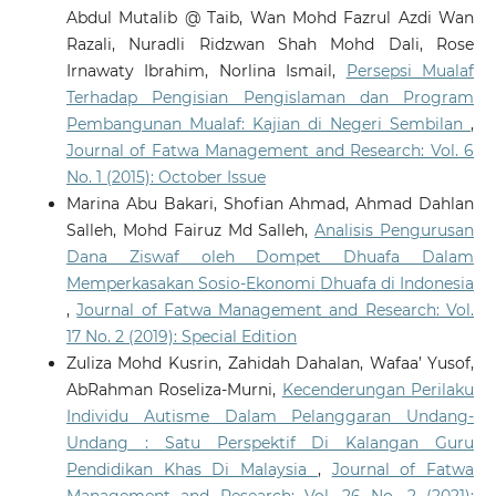
Abdul Mutalib @ Taib, Wan Mohd Fazrul Azdi Wan
Razali, Nuradli Ridzwan Shah Mohd Dali, Rose
Irnawaty Ibrahim, Norlina Ismail,
Persepsi Mualaf
Terhadap Pengisian Pengislaman dan Program
Pembangunan Mualaf: Kajian di Negeri Sembilan
,
Journal of Fatwa Management and Research: Vol. 6
No. 1 (2015): October Issue
Marina Abu Bakari, Shofian Ahmad, Ahmad Dahlan
Salleh, Mohd Fairuz Md Salleh,
Analisis Pengurusan
Dana Ziswaf oleh Dompet Dhuafa Dalam
Memperkasakan Sosio-Ekonomi Dhuafa di Indonesia
,
Journal of Fatwa Management and Research: Vol.
17 No. 2 (2019): Special Edition
Zuliza Mohd Kusrin, Zahidah Dahalan, Wafaa’ Yusof,
AbRahman Roseliza-Murni,
Kecenderungan Perilaku
Individu Autisme Dalam Pelanggaran Undang-
Undang : Satu Perspektif Di Kalangan Guru
Pendidikan Khas Di Malaysia
,
Journal of Fatwa
Management and Research: Vol. 26 No. 2 (2021):