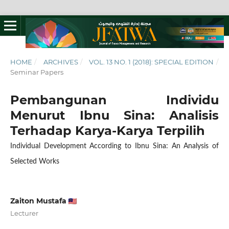
HOME
/
ARCHIVES
/
VOL. 13 NO. 1 (2018): SPECIAL EDITION
/
Seminar Papers
Pembangunan Individu
Menurut Ibnu Sina: Analisis
Terhadap Karya-Karya Terpilih
Individual Development According to Ibnu Sina: An Analysis of
Selected Works
Zaiton Mustafa
Lecturer