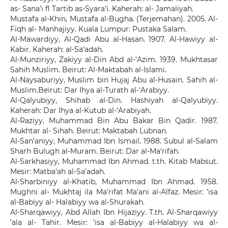
as- Sana’i fl Tartib as-Syara’i. Kaherah: al- Jamaliyah.
Mustafa al-Khin, Mustafa al-Bugha. (Terjemahan). 2005. Al-
Fiqh al- Manhajiyy. Kuala Lumpur: Pustaka Salam.
Al-Mawardiyy, Al-Qadi Abu al-Hasan. 1907. Al-Hawiyy al-
Kabir. Kaherah: al-Sa‘adah.
Al-Munziriyy, Zakiyy al-Din Abd al-‘Azim. 1939. Mukhtasar
Sahih Muslim. Beirut: Al-Maktabah al-Islami.
Al-Naysaburiyy, Muslim bin Hujaj Abu al-Husain. Sahih al-
Muslim.Beirut: Dar Ihya al-Turath al-‘Arabiyy.
Al-Qalyubiyy, Shihab al-Din. Hashiyah al-Qalyubiyy.
Kaherah: Dar Ihya al-Kutub al-‘Arabiyah.
Al-Raziyy, Muhammad Bin Abu Bakar Bin Qadir. 1987.
Mukhtar al- Sihah. Beirut: Maktabah Lubnan.
Al-San’aniyy, Muhammad Ibn Ismail. 1988. Subul al-Salam
Sharh Bulugh al-Muram. Beirut: Dar al-Ma‘rifah.
Al-Sarkhasiyy, Muhammad Ibn Ahmad. t.th. Kitab Mabsut.
Mesir: Matba‘ah al-Sa’adah.
Al-Sharbiniyy al-Khatib, Muhammad Ibn Ahmad. 1958.
Mughni al- Mukhtaj ila Ma’rifat Ma’ani al-Alfaz. Mesir: ’isa
al-Babiyy al- Halabiyy wa al-Shurakah.
Al-Sharqawiyy, Abd Allah Ibn Hijaziyy. T.th. Al-Sharqawiyy
’ala al- Tahir. Mesir: ‘isa al-Babiyy al-Halabiyy wa al-