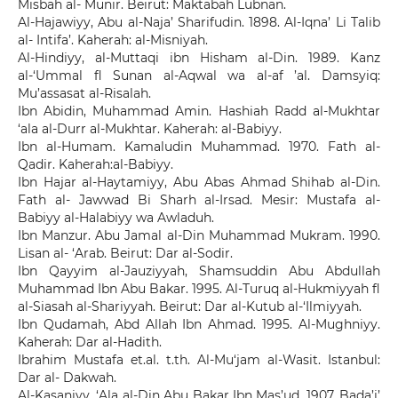
Misbah al- Munir. Beirut: Maktabah Lubnan.
Al-Hajawiyy, Abu al-Naja’ Sharifudin. 1898. Al-Iqna’ Li Talib
al- Intifa’. Kaherah: al-Misniyah.
Al-Hindiyy, al-Muttaqi ibn Hisham al-Din. 1989. Kanz
al-‘Ummal fl Sunan al-Aqwal wa al-af ’al. Damsyiq:
Mu’assasat al-Risalah.
Ibn Abidin, Muhammad Amin. Hashiah Radd al-Mukhtar
‘ala al-Durr al-Mukhtar. Kaherah: al-Babiyy.
Ibn al-Humam. Kamaludin Muhammad. 1970. Fath al-
Qadir. Kaherah:al-Babiyy.
Ibn Hajar al-Haytamiyy, Abu Abas Ahmad Shihab al-Din.
Fath al- Jawwad Bi Sharh al-Irsad. Mesir: Mustafa al-
Babiyy al-Halabiyy wa Awladuh.
Ibn Manzur. Abu Jamal al-Din Muhammad Mukram. 1990.
Lisan al- ‘Arab. Beirut: Dar al-Sodir.
Ibn Qayyim al-Jauziyyah, Shamsuddin Abu Abdullah
Muhammad Ibn Abu Bakar. 1995. Al-Turuq al-Hukmiyyah fl
al-Siasah al-Shariyyah. Beirut: Dar al-Kutub al-‘Ilmiyyah.
Ibn Qudamah, Abd Allah Ibn Ahmad. 1995. Al-Mughniyy.
Kaherah: Dar al-Hadith.
Ibrahim Mustafa et.al. t.th. Al-Mu‘jam al-Wasit. Istanbul:
Dar al- Dakwah.
Al-Kasaniyy, ‘Ala al-Din Abu Bakar Ibn Mas’ud. 1907. Bada’i’