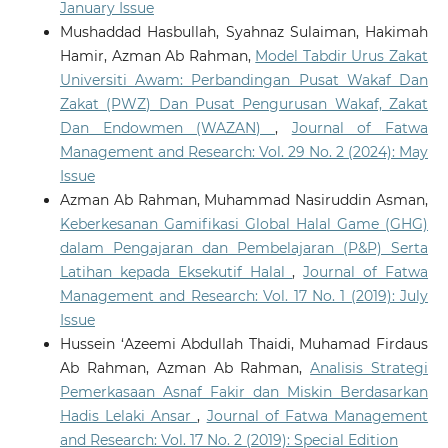
January Issue
Mushaddad Hasbullah, Syahnaz Sulaiman, Hakimah
Hamir, Azman Ab Rahman,
Model Tabdir Urus Zakat
Universiti Awam: Perbandingan Pusat Wakaf Dan
Zakat (PWZ) Dan Pusat Pengurusan Wakaf, Zakat
Dan Endowmen (WAZAN)
,
Journal of Fatwa
Management and Research: Vol. 29 No. 2 (2024): May
Issue
Azman Ab Rahman, Muhammad Nasiruddin Asman,
Keberkesanan Gamifikasi Global Halal Game (GHG)
dalam Pengajaran dan Pembelajaran (P&P) Serta
Latihan kepada Eksekutif Halal
,
Journal of Fatwa
Management and Research: Vol. 17 No. 1 (2019): July
Issue
Hussein ‘Azeemi Abdullah Thaidi, Muhamad Firdaus
Ab Rahman, Azman Ab Rahman,
Analisis Strategi
Pemerkasaan Asnaf Fakir dan Miskin Berdasarkan
Hadis Lelaki Ansar
,
Journal of Fatwa Management
and Research: Vol. 17 No. 2 (2019): Special Edition