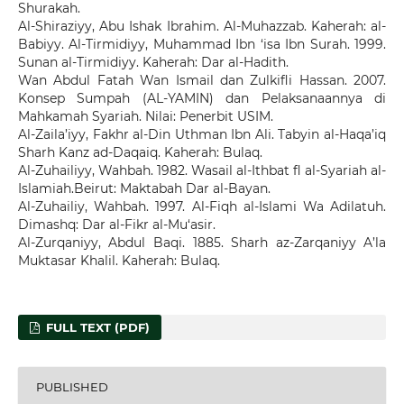
Shurakah.
Al-Shiraziyy, Abu Ishak Ibrahim. Al-Muhazzab. Kaherah: al-
Babiyy. Al-Tirmidiyy, Muhammad Ibn ‘isa Ibn Surah. 1999.
Sunan al-Tirmidiyy. Kaherah: Dar al-Hadith.
Wan Abdul Fatah Wan Ismail dan Zulkifli Hassan. 2007.
Konsep Sumpah (AL-YAMIN) dan Pelaksanaannya di
Mahkamah Syariah. Nilai: Penerbit USIM.
Al-Zaila’iyy, Fakhr al-Din Uthman Ibn Ali. Tabyin al-Haqa’iq
Sharh Kanz ad-Daqaiq. Kaherah: Bulaq.
Al-Zuhailiyy, Wahbah. 1982. Wasail al-Ithbat fl al-Syariah al-
Islamiah.Beirut: Maktabah Dar al-Bayan.
Al-Zuhailiy, Wahbah. 1997. Al-Fiqh al-Islami Wa Adilatuh.
Dimashq: Dar al-Fikr al-Mu‘asir.
Al-Zurqaniyy, Abdul Baqi. 1885. Sharh az-Zarqaniyy A’la
Muktasar Khalil. Kaherah: Bulaq.
FULL TEXT (PDF)
PUBLISHED