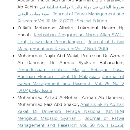
Ab Rahim,
شروط الواقف في دولة ماليزيا: دراسة تحليلية في
ضوء مقاصد الوقف
,
Journal of Fatwa Management and
Research: Vol. 16 No. 2 (2019): Special Edition
Zulkifli Mohamad Albakri, Lukmanul Hakim Hj.
Hanafi,
Keabsahan Penggunaan Nama Allah SWT :
Uruf, Fatwa dan Perundangan.
,
Journal of Fatwa
Management and Research: Vol. 2 No. 1 (2011)
Muhammad Najib Abd Wakil, Professor Dr Azman
Ab Rahman, Dr Ahmad Syukran Baharuddin,
Pemerkasaan Institusi Masjid Sebagai Pusat
Bantuan Ekonomi Lokal Di Malaysia
,
Journal of
Fatwa Management and Research: Vol. 29 No. 2
(2024): May Issue
Muhammad Azhad Al-Bohari, Azman Ab Rahman,
Muhammad Faiz Abd Shakor,
Analisis Skim Agihan
Zakat Di Universiti Tenaga Nasional (UNITEN)
Mengikut Maqasid Syariah
,
Journal of Fatwa
Management and Research: Vol. 30 No. 1 (2025):