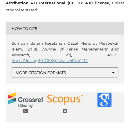
Attribution 4.0 International (CC BY 4.0) license
, unless
otherwise stated.
HOW TO CITE
Sumpah dalam Kesalahan Qazaf Menurut Perspektif
Islam. (2018).
Journal of Fatwa Management and
Research
,
2
(1), 49-71.
https://doi.org/10.33102/jfatwa.vol2no1.117
MORE CITATION FORMATS
0
0