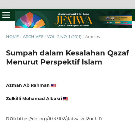
HOME
/
ARCHIVES
/
VOL. 2 NO. 1 (2011)
/
Articles
Sumpah dalam Kesalahan Qazaf
Menurut Perspektif Islam
Azman Ab Rahman
Zulkifli Mohamad Albakri
DOI:
https://doi.org/10.33102/jfatwa.vol2no1.117