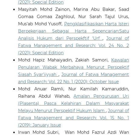
(2021): Special Edition
Masyitah Mohd Zainon, Marina Abu Bakar, Saad
Gomaa Gomaa Zaghloul, Nur Sarah Tajul Urus,
Mus'ab Mohd Yusoff,
Pengklasifikasikan Harta Isteri
Berpekerjaan Sebagai Harta Sepencarian:Satu
Analisis Hukum dari Perspekftif 'Urf
,
Journal of
Fatwa Management and Research: Vol. 24 No. 2
(2021): Special Edition
Mohd Hapiz Mahaiyadin, Zakiah Samori,
Kawalan
Penularan Wabak Merbahaya Menurut Perspektif
Siasah Syar'iiyyah
,
Journal of Fatwa Management
and Research: Vol. 22 No. 1 (2020): October Issue
Mohd Anuar Ramli, Nur Kamilah Kamaruddin,
Raihana Abdul Wahab,
Amalan Pengurusan Uri
(Plasenta) Pasca Kelahiran Dalam Masyarakat
Melayu Menurut Perspektif Hukum Islam
,
Journal of
Fatwa Management and Research: Vol. 15 No. 1
(2019): January Issue
Irwan Mohd Subri, Wan Mohd Fazrul Azdi Wan