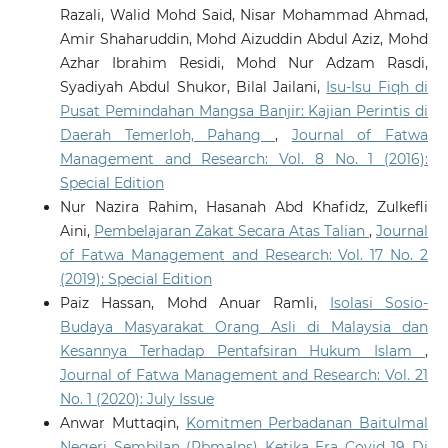
Razali, Walid Mohd Said, Nisar Mohammad Ahmad,
Amir Shaharuddin, Mohd Aizuddin Abdul Aziz, Mohd
Azhar Ibrahim Residi, Mohd Nur Adzam Rasdi,
Syadiyah Abdul Shukor, Bilal Jailani,
Isu-Isu Fiqh di
Pusat Pemindahan Mangsa Banjir: Kajian Perintis di
Daerah Temerloh, Pahang
,
Journal of Fatwa
Management and Research: Vol. 8 No. 1 (2016):
Special Edition
Nur Nazira Rahim, Hasanah Abd Khafidz, Zulkefli
Aini,
Pembelajaran Zakat Secara Atas Talian
,
Journal
of Fatwa Management and Research: Vol. 17 No. 2
(2019): Special Edition
Paiz Hassan, Mohd Anuar Ramli,
Isolasi Sosio-
Budaya Masyarakat Orang Asli di Malaysia dan
Kesannya Terhadap Pentafsiran Hukum Islam
,
Journal of Fatwa Management and Research: Vol. 21
No. 1 (2020): July Issue
Anwar Muttaqin,
Komitmen Perbadanan Baitulmal
Negeri Sembilan (Pbmalns) Ketika Era Covid 19 Di