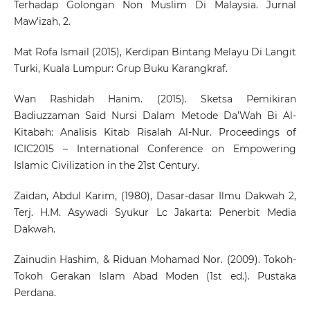
Terhadap Golongan Non Muslim Di Malaysia. Jurnal
Maw’izah, 2.
Mat Rofa Ismail (2015), Kerdipan Bintang Melayu Di Langit
Turki, Kuala Lumpur: Grup Buku Karangkraf.
Wan Rashidah Hanim. (2015). Sketsa Pemikiran
Badiuzzaman Said Nursi Dalam Metode Da’Wah Bi Al-
Kitabah: Analisis Kitab Risalah Al-Nur. Proceedings of
ICIC2015 – International Conference on Empowering
Islamic Civilization in the 21st Century.
Zaidan, Abdul Karim, (1980), Dasar-dasar Ilmu Dakwah 2,
Terj. H.M. Asywadi Syukur Lc Jakarta: Penerbit Media
Dakwah.
Zainudin Hashim, & Riduan Mohamad Nor. (2009). Tokoh-
Tokoh Gerakan Islam Abad Moden (1st ed.). Pustaka
Perdana.