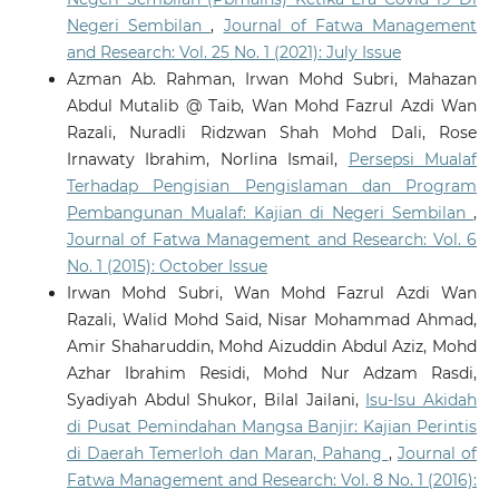
Negeri Sembilan
,
Journal of Fatwa Management
and Research: Vol. 25 No. 1 (2021): July Issue
Azman Ab. Rahman, Irwan Mohd Subri, Mahazan
Abdul Mutalib @ Taib, Wan Mohd Fazrul Azdi Wan
Razali, Nuradli Ridzwan Shah Mohd Dali, Rose
Irnawaty Ibrahim, Norlina Ismail,
Persepsi Mualaf
Terhadap Pengisian Pengislaman dan Program
Pembangunan Mualaf: Kajian di Negeri Sembilan
,
Journal of Fatwa Management and Research: Vol. 6
No. 1 (2015): October Issue
Irwan Mohd Subri, Wan Mohd Fazrul Azdi Wan
Razali, Walid Mohd Said, Nisar Mohammad Ahmad,
Amir Shaharuddin, Mohd Aizuddin Abdul Aziz, Mohd
Azhar Ibrahim Residi, Mohd Nur Adzam Rasdi,
Syadiyah Abdul Shukor, Bilal Jailani,
Isu-Isu Akidah
di Pusat Pemindahan Mangsa Banjir: Kajian Perintis
di Daerah Temerloh dan Maran, Pahang
,
Journal of
Fatwa Management and Research: Vol. 8 No. 1 (2016):