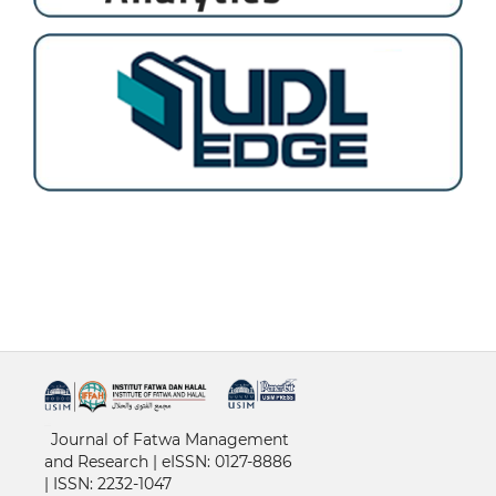
خرید vpn
Journal of Fatwa Management
and Research | e
ISSN: 0127-8886
|
ISSN: 2232-1047