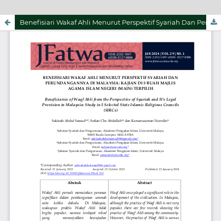
Benefisiari Wakaf Ahli Menurut Perspektif Syariah Dan Perundangannya Di Malaysia: Kajian Di 5 Buah Majlis Agama Islam Negeri (MAIN) Terpilih