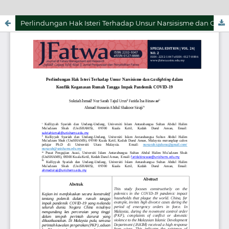
Perlindungan Hak Isteri Terhadap Unsur Narsisisme dan Gaslighting dalam Konflik Keganasan Rumah Tangga Impak Pandemik COVID-19