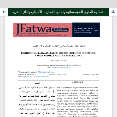
تعددية الفتوى المؤسساتية وتحدي التضارب: الأسباب وآفاق التقريب